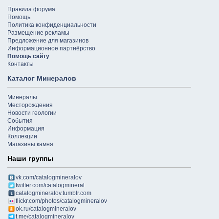
Правила форума
Помощь
Политика конфиденциальности
Размещение рекламы
Предложение для магазинов
Информационное партнёрство
Помощь сайту
Контакты
Каталог Минералов
Минералы
Месторождения
Новости геологии
События
Информация
Коллекции
Магазины камня
Наши группы
vk.com/catalogmineralov
twitter.com/catalogmineral
catalogmineralov.tumblr.com
flickr.com/photos/catalogmineralov
ok.ru/catalogmineralov
t.me/catalogmineralov