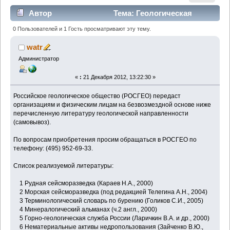
Автор
Тема: Геологическая
литература. Самовывоз (Прочитано 2710 раз)
0 Пользователей и 1 Гость просматривают эту тему.
watr
Администратор
«
:
21 Декабря 2012, 13:22:30 »
Российское геологическое общество (РОСГЕО) передаст
организациям и физическим лицам на безвозмездной основе ниже
перечисленную литературу геологической направленности
(самовывоз).
По вопросам приобретения просим обращаться в РОСГЕО по
телефону: (495) 952-69-33.
Список реализуемой литературы:
1 Рудная сейсморазведка (Караев Н.А., 2000)
2 Морская сейсморазведка (под редакцией Телегина А.Н., 2004)
3 Терминологический словарь по бурению (Голиков С.И., 2005)
4 Минералогический альманах (ч.2 англ., 2000)
5 Горно-геологическая служба России (Ларичкин В.А. и др., 2000)
6 Нематериальные активы недропользования (Зайченко В.Ю.,