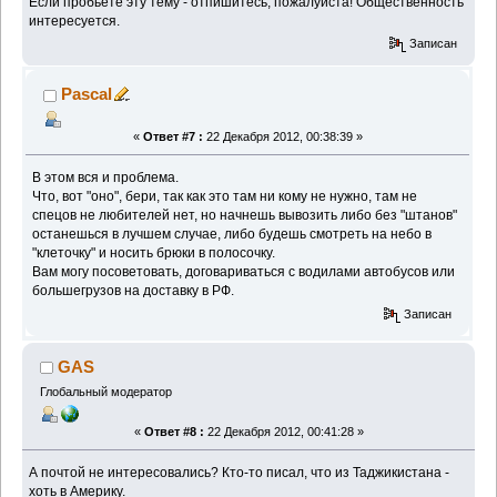
Если пробьете эту тему - отпишитесь, пожалуйста! Общественность
интересуется.
Записан
Pascal
«
Ответ #7 :
22 Декабря 2012, 00:38:39 »
В этом вся и проблема.
Что, вот "оно", бери, так как это там ни кому не нужно, там не
спецов не любителей нет, но начнешь вывозить либо без "штанов"
останешься в лучшем случае, либо будешь смотреть на небо в
"клеточку" и носить брюки в полосочку.
Вам могу посоветовать, договариваться с водилами автобусов или
большегрузов на доставку в РФ.
Записан
GAS
Глобальный модератор
«
Ответ #8 :
22 Декабря 2012, 00:41:28 »
А почтой не интересовались? Кто-то писал, что из Таджикистана -
хоть в Америку.