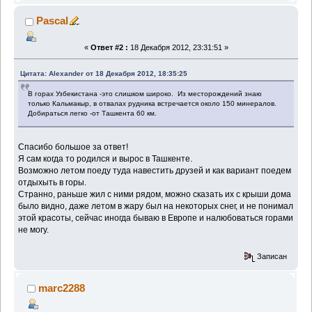
Pascal
«
Ответ #2 :
18 Декабря 2012, 23:31:51 »
Цитата: Alexander от 18 Декабря 2012, 18:35:25
В горах Узбекистана -это слишком широко. Из месторождений знаю
только Кальмакыр, в отвалах рудника встречается около 150 минералов.
Добираться легко -от Ташкента 60 км.
Спасибо большое за ответ!
Я сам когда то родился и вырос в Ташкенте.
Возможно летом поеду туда навестить друзей и как вариант поедем
отдыхыть в горы.
Странно, раньше жил с ними рядом, можно сказать их с крыши дома
было видно, даже летом в жару был на некоторых снег, и не понимал
этой красоты, сейчас иногда бываю в Европе и налюбоваться горами
не могу.
Записан
marc2288