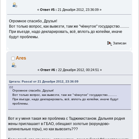
«
Ответ #5 :
21 Декабря 2012, 23:36:09 »
Огромное спасибо, Друзья!
Вот только вопрос, как вывезти, там же "чёкнутое" государство..........
При въезде, надо декларировать, всё, вплоть до копейки, иначе
будут проблемы.
Записан
Ares
«
Ответ #6 :
22 Декабря 2012, 00:24:51 »
Цитата: Pascal от 21 Декабря 2012, 23:36:09
Огромное спасибо, Друзья!
Вот только вопрос, как вывезти, там же "чёкнутое" государство..........
При въезде, надо декларировать, всё, вплоть до копейки, иначе будут
проблемы.
Вот и у меня такая же проблема с Таджикистаном. Дальняя родня
жены приглашает в ГБАО, обещают золотые (корундово-
шпинельные горы), но как вывозить???