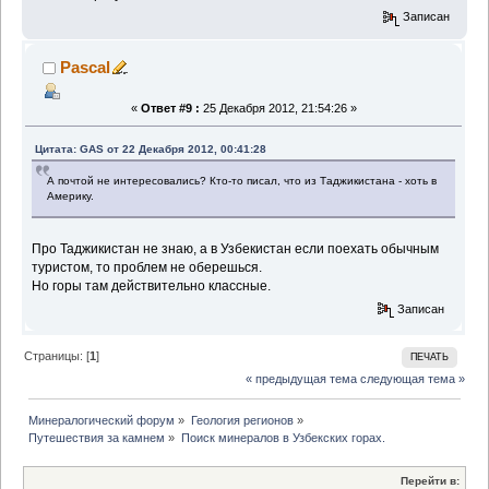
Записан
Pascal
«
Ответ #9 :
25 Декабря 2012, 21:54:26 »
Цитата: GAS от 22 Декабря 2012, 00:41:28
А почтой не интересовались? Кто-то писал, что из Таджикистана - хоть в
Америку.
Про Таджикистан не знаю, а в Узбекистан если поехать обычным
туристом, то проблем не оберешься.
Но горы там действительно классные.
Записан
Страницы: [
1
]
ПЕЧАТЬ
« предыдущая тема
следующая тема »
Минералогический форум
»
Геология регионов
»
Путешествия за камнем
»
Поиск минералов в Узбекских горах.
Перейти в: