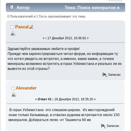
Автор
Тема: Поиск минералов в
Узбекских горах. (Прочитано 6392 раз)
0 Пользователей и 1 Гость просматривают эту тему.
Pascal
«
:
17 Декабря 2012, 19:36:02 »
Здравствуйте уважаемые любите и профи!
Прежде чем зарегестрироваться читал форум, но информации ту
что хотел увидеть не встретил, а именно, какие камни, а точнее
минералы возможно встретить в горах Узбекистана и реально ли их
вывезти из этой страны?
Записан
Alexander
«
Ответ #1 :
18 Декабря 2012, 18:35:25 »
В горах Узбекистана -это слишком широко. Из месторождений
знаю только Кальмакыр, в отвалах рудника встречается около 150
минералов. Добираться легко -от Ташкента 60 км.
Записан