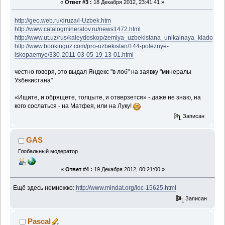
«
Ответ #3 :
18 Декабря 2012, 23:41:41 »
http://geo.web.ru/druza/l-Uzbek.htm
http://www.catalogmineralov.ru/news1472.html
http://www.ut.uz/rus/kaleydoskop/zemlya_uzbekistana_unikalnaya_kladovay
http://www.bookinguz.com/pro-uzbekistan/144-poleznye-
iskopaemye/330-2011-03-05-19-13-01.html
честно говоря, это выдал Яндекс "в лоб" на заявку "минералы
Узбекистана"
«Ищите, и обрящете, толцыте, и отверзется» - даже не знаю, на
кого сослаться - на Матфея, или на Луку!
Записан
GAS
Глобальный модератор
«
Ответ #4 :
19 Декабря 2012, 00:21:00 »
Ещё здесь немножко:
http://www.mindat.org/loc-15625.html
Записан
Pascal