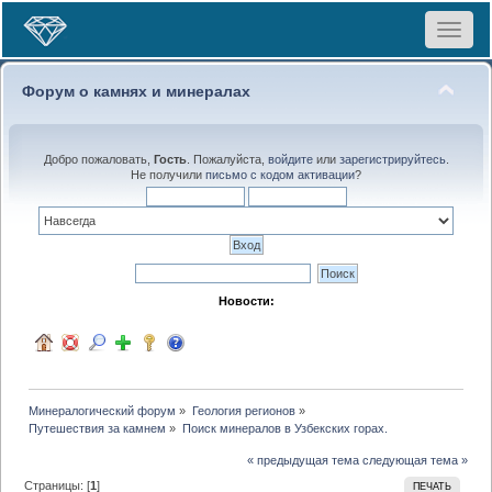
Toggle
navigat
Форум о камнях и минералах
Добро пожаловать,
Гость
. Пожалуйста,
войдите
или
зарегистрируйтесь
.
Не получили
письмо с кодом активации
?
Новости:
Минералогический форум
»
Геология регионов
»
Путешествия за камнем
»
Поиск минералов в Узбекских горах.
« предыдущая тема
следующая тема »
Страницы: [
1
]
ПЕЧАТЬ