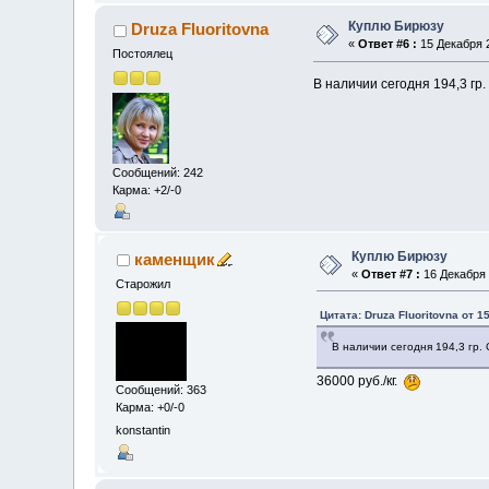
Куплю Бирюзу
Druza Fluoritovna
«
Ответ #6 :
15 Декабря 2
Постоялец
В наличии сегодня 194,3 гр.
Сообщений: 242
Карма: +2/-0
Куплю Бирюзу
каменщик
«
Ответ #7 :
16 Декабря 
Старожил
Цитата: Druza Fluoritovna от 1
В наличии сегодня 194,3 гр.
36000 руб./кг.
Сообщений: 363
Карма: +0/-0
konstantin