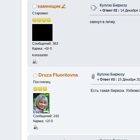
Куплю Бирюзу
каменщик
«
Ответ #2 :
14 Декабря 2
Старожил
скинул в личку.
Сообщений: 363
Карма: +0/-0
konstantin
Куплю Бирюзу
Druza Fluoritovna
«
Ответ #3 :
15 Декабря 20
Постоялец
Есть такая бирюза. Узбекис
Сообщений: 242
Карма: +2/-0