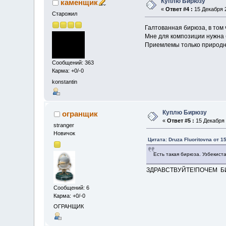
Куплю Бирюзу
каменщик
«
Ответ #4 :
15 Декабря 2
Старожил
Галтованная бирюза, в том 
Мне для композиции нужна б
Приемлемы только природна
Сообщений: 363
Карма: +0/-0
konstantin
Куплю Бирюзу
огранщик
«
Ответ #5 :
15 Декабря 
stranger
Новичок
Цитата: Druza Fluoritovna от 1
Есть такая бирюза. Узбекиста
ЗДРАВСТВУЙТЕ!ПОЧЕМ 
Сообщений: 6
Карма: +0/-0
ОГРАНЩИК