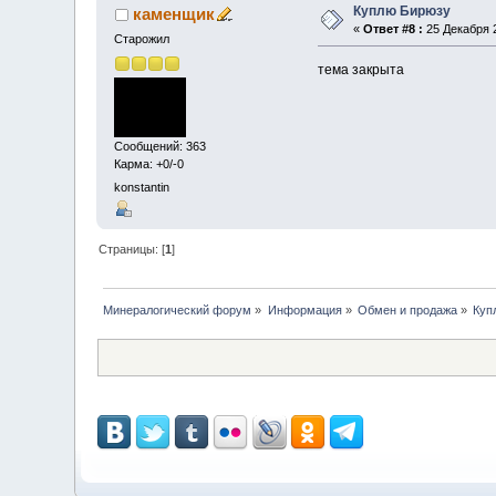
Куплю Бирюзу
каменщик
«
Ответ #8 :
25 Декабря 2
Старожил
тема закрыта
Сообщений: 363
Карма: +0/-0
konstantin
Страницы: [
1
]
Минералогический форум
»
Информация
»
Обмен и продажа
»
Куп