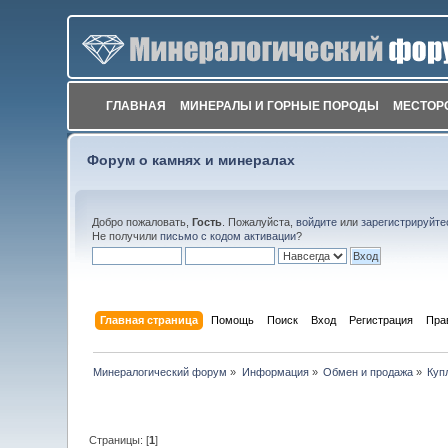
ГЛАВНАЯ
МИНЕРАЛЫ И ГОРНЫЕ ПОРОДЫ
МЕСТОР
Форум о камнях и минералах
Добро пожаловать,
Гость
. Пожалуйста,
войдите
или
зарегистрируйте
Не получили
письмо с кодом активации
?
Главная страница
Помощь
Поиск
Вход
Регистрация
Пра
Минералогический форум
»
Информация
»
Обмен и продажа
»
Куп
Страницы: [
1
]