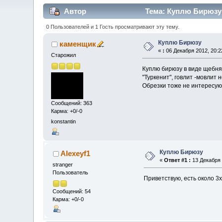
Автор
Тема: Куплю Бирюзу 
0 Пользователей и 1 Гость просматривают эту тему.
Куплю Бирюзу
каменщик
«
:
06 Декабря 2012, 20:2
Старожил
Куплю бирюзу в виде щебня ф
"Туркенит", говлит -мовлит 
Обрезки тоже не интересую
Сообщений: 363
Карма: +0/-0
konstantin
Куплю Бирюзу
Alexeyf1
«
Ответ #1 :
13 Декабря 
stranger
Пользователь
Приветствую, есть около 3
Сообщений: 54
Карма: +0/-0