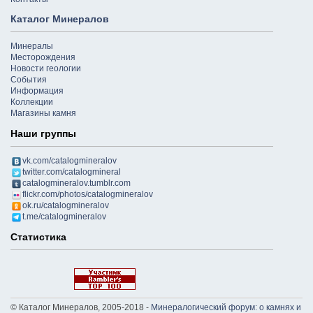
Каталог Минералов
Минералы
Месторождения
Новости геологии
События
Информация
Коллекции
Магазины камня
Наши группы
vk.com/catalogmineralov
twitter.com/catalogmineral
catalogmineralov.tumblr.com
flickr.com/photos/catalogmineralov
ok.ru/catalogmineralov
t.me/catalogmineralov
Статистика
© Каталог Минералов, 2005-2018 -
Минералогический форум: о камнях и