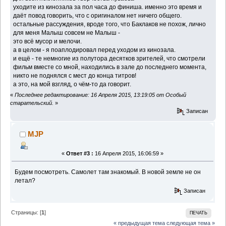
уходите из кинозала за пол часа до финиша. именно это время и
даёт повод говорить, что с оригиналом нет ничего общего.
остальные рассуждения, вроде того, что Баклаков не похож, лично
для меня Малыш совсем не Малыш -
это всё мусор и мелочи.
а в целом - я поаплодировал перед уходом из кинозала.
и ещё - те немногие из полутора десятков зрителей, что смотрели
фильм вместе со мной, находились в зале до последнего момента,
никто не поднялся с мест до конца титров!
а это, на мой взгляд, о чём-то да говорит.
«
Последнее редактирование: 16 Апреля 2015, 13:19:05 от Особый
старательский.
»
Записан
MJP
«
Ответ #3 :
16 Апреля 2015, 16:06:59 »
Будем посмотреть. Самолет там знакомый. В новой земле не он
летал?
Записан
Страницы: [
1
]
ПЕЧАТЬ
« предыдущая тема
следующая тема »