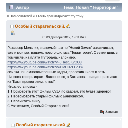
Автор
Тема: Новая "Территория"
(Прочитано 1360 раз)
0 Пользователей и 1 Гость просматривают эту тему.
Особый старательский.
«
:
03 Декабря 2012, 19:11:04 »
Режиссер Мельник, знакомый нам по "Новой Земле" заканчивает,
уже и монтаж, видимо, нового фильма "Территория". Съемки шли, в
том числе, на плато Путорана, например.
http://www.youtube.com/watch?v=JHest3KvOO8
http://www.youtube.com/watch?v=zIMUBZLGb1w
ссылки на немногочисленные кадры, просочившиеся в сеть.
Чинкова теперь играет Лавроненко, а Баклакова - пацан-практикант
из "Как я провел этим летом".
Чтож, есть повод -
1. Посмотреть этот фильм. Судя по кадрам, это будет здорово!
2. Пересмотреть старый фильм с Банионисом.
3. Перечитать Книгу.
С Уважением, Особый Старательский.
Записан
Особый старательский.