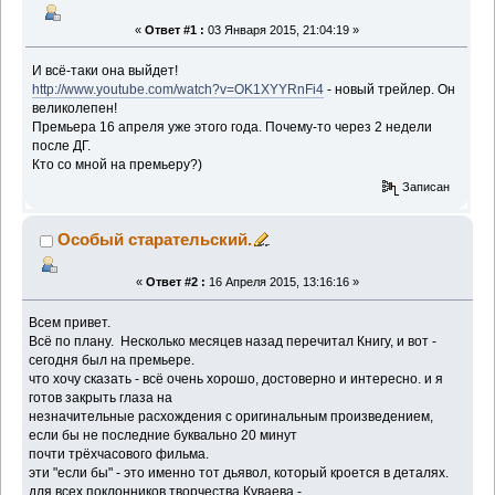
«
Ответ #1 :
03 Января 2015, 21:04:19 »
И всё-таки она выйдет!
http://www.youtube.com/watch?v=OK1XYYRnFi4
- новый трейлер. Он
великолепен!
Премьера 16 апреля уже этого года. Почему-то через 2 недели
после ДГ.
Кто со мной на премьеру?)
Записан
Особый старательский.
«
Ответ #2 :
16 Апреля 2015, 13:16:16 »
Всем привет.
Всё по плану. Несколько месяцев назад перечитал Книгу, и вот -
сегодня был на премьере.
что хочу сказать - всё очень хорошо, достоверно и интересно. и я
готов закрыть глаза на
незначительные расхождения с оригинальным произведением,
если бы не последние буквально 20 минут
почти трёхчасового фильма.
эти "если бы" - это именно тот дьявол, который кроется в деталях.
для всех поклонников творчества Куваева -