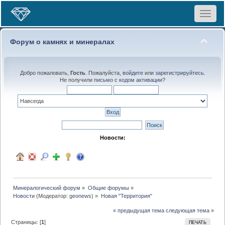
Toggle
navigat
Форум о камнях и минералах
Добро пожаловать,
Гость
. Пожалуйста,
войдите
или
зарегистрируйтесь
.
Не получили
письмо с кодом активации
?
Новости:
Минералогический форум
»
Общие форумы
»
Новости
(Модератор:
geonews
) »
Новая "Территория"
« предыдущая тема
следующая тема »
Страницы: [
1
]
ПЕЧАТЬ