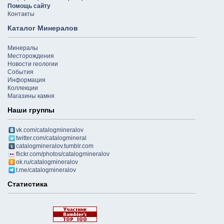
Помощь сайту
Контакты
Каталог Минералов
Минералы
Месторождения
Новости геологии
События
Информация
Коллекции
Магазины камня
Наши группы
vk.com/catalogmineralov
twitter.com/catalogmineral
catalogmineralov.tumblr.com
flickr.com/photos/catalogmineralov
ok.ru/catalogmineralov
t.me/catalogmineralov
Статистика