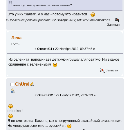
Зачем тут этот красивый зеленый камень?
Это у них "зачем". А у нас - потому что нравится
«
Последнее редактирование: 22 Ноября 2012, 00:38:56 от onlooker
»
Записан
Леха
Гость
«
Ответ #11 :
22 Ноября 2012, 09:37:45 »
Из селенита напоминает детскую игрушку аляповатую. Ни в какое
сравнение с зелененьким
Записан
ChUral
«
Ответ #12 :
22 Ноября 2012, 23:37:33 »
onlooker !
Я не смотрю на Камень, как « погруженный в китайский символизм».
Не «погрузиться» мне,... русский я..