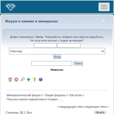
Toggle
navigat
Форум о камнях и минералах
Добро пожаловать,
Гость
. Пожалуйста,
войдите
или
зарегистрируйтесь
.
Не получили
письмо с кодом активации
?
Новости:
Минералогический форум
»
Общие форумы
»
Обо всём
»
Пока мы клеили подсвечники и «горки»……
« предыдущая тема
следующая тема »
Страницы: [
1
]
2
Все
ПЕЧАТЬ