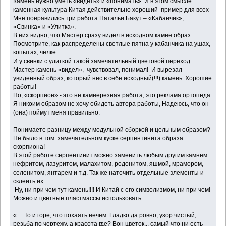
Камень нужно уметь «видеть» и «понимать». И в этом смысле
каменная культура Китая действительно хороший пример для всех
Мне понравились три работа Натальи Бакут – «Кабанчик»,
«Свинка» и «Улитка».
В них видно, что Мастер сразу видел в исходном камне образ.
Посмотрите, как распределены светлые пятна у кабанчика на ушах,
копытах, чёлке.
И у свинки с улиткой такой замечательный цветовой переход.
Мастер камень «видел», чувствовал, понимал! И вырезал
увиденный образ, который нес в себе исходный(!!!) камень. Хорошие
работы!
Но, «скорпион» - это не камнерезная работа, это реклама ортопеда.
Я никоим образом не хочу обидеть автора работы, Надеюсь, что он
(она) поймут меня правильно.
Понимаете разницу между модульной сборкой и цельным образом?
Не было в том замечательном куске серпентинита образа
скорпиона!
В этой работе серпентинит можно заменить любым другим камнем:
нефритом, лазуритом, малахитом, родонитом, яшмой, мрамором,
селенитом, янтарем и т.д. Так же наточить отдельные элементы и
склеить их .
Ну, ни при чем тут камень!!!! И Китай с его символизмом, ни при чем!
Можно и цветные пластмассы использовать…
«….То и горе, что похаять нечем. Гладко да ровно, узор чистый,
резьба по чертежу, а красота где? Вон цветок... самый что ни есть