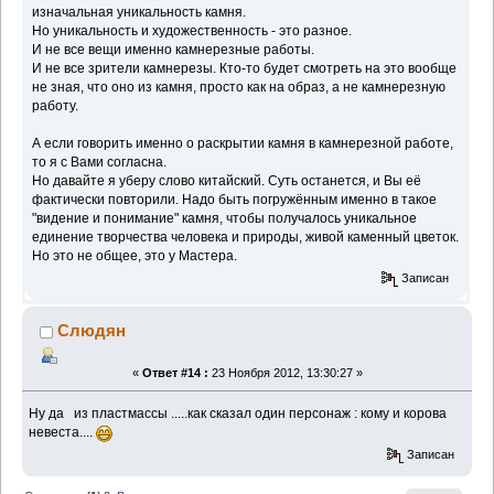
изначальная уникальность камня.
Но уникальность и художественность - это разное.
И не все вещи именно камнерезные работы.
И не все зрители камнерезы. Кто-то будет смотреть на это вообще
не зная, что оно из камня, просто как на образ, а не камнерезную
работу.
А если говорить именно о раскрытии камня в камнерезной работе,
то я с Вами согласна.
Но давайте я уберу слово китайский. Суть останется, и Вы её
фактически повторили. Надо быть погружённым именно в такое
"видение и понимание" камня, чтобы получалось уникальное
единение творчества человека и природы, живой каменный цветок.
Но это не общее, это у Мастера.
Записан
Слюдян
«
Ответ #14 :
23 Ноября 2012, 13:30:27 »
Ну да из пластмассы .....как сказал один персонаж : кому и корова
невеста....
Записан