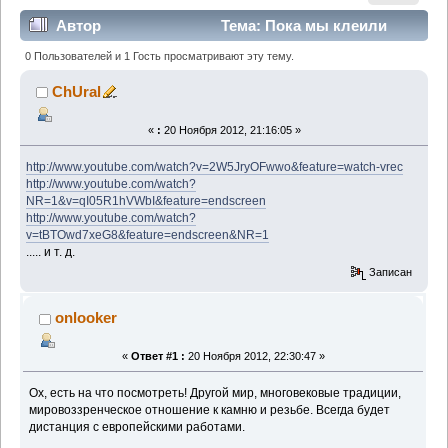
Автор
Тема: Пока мы клеили
подсвечники и «горки»…… (Прочитано 6953 раз)
0 Пользователей и 1 Гость просматривают эту тему.
ChUral
«
:
20 Ноября 2012, 21:16:05 »
http://www.youtube.com/watch?v=2W5JryOFwwo&feature=watch-vrec
http://www.youtube.com/watch?
NR=1&v=qI05R1hVWbI&feature=endscreen
http://www.youtube.com/watch?
v=tBTOwd7xeG8&feature=endscreen&NR=1
..... и т. д.
Записан
onlooker
«
Ответ #1 :
20 Ноября 2012, 22:30:47 »
Ох, есть на что посмотреть! Другой мир, многовековые традиции,
мировоззренческое отношение к камню и резьбе. Всегда будет
дистанция с европейскими работами.