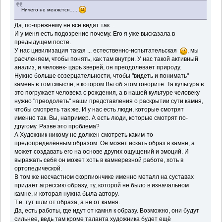
Ничего не меняется…..
Да, по-прежнему не все видят так ...
И у меня есть подозрение почему. Его я уже высказала в
предыдущем посте.
У нас цивилизация такая ... естественно-испытательская
, мы
расчленяем, чтобы понять, как там внутри. У нас такой активный
анализ, и человек- царь зверей, он преодолевает природу.
Нужно больше созерцательности, чтобы "видеть и понимать"
камень в том смысле, в котором Вы об этом говорите. Та культура в
это погружает человека с рождения, а в нашей культуре человеку
нужно "преодолеть" наши представления о раскрытии сути камня,
чтобы смотреть так же. И у нас есть люди, которые смотрят
именно так. Вы, например. А есть люди, которые смотрят по-
другому. Разве это проблема?
А Художник никому не должен смотреть каким-то
предопределённым образом. Он может искать образ в камне, а
может создавать его на основе других ощущений и эмоций. И
выражать себя он может хоть в камнерезной работе, хоть в
ортопедической.
В том же несчастном скорпиончике именно металл на суставах
придаёт агрессию образу, ту, которой не было в изначальном
камне, и которая нужна была автору.
Т.е. тут шли от образа, а не от камня.
Да, есть работы, где идут от камня к образу. Возможно, они будут
сильнее, ведь там кроме таланта художника будет ещё