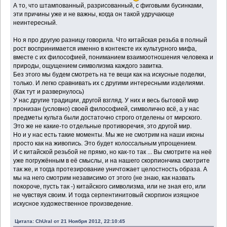
А то, что штампованный, разрисованный, с фиговыми бусинками,
эти причины уже и не важны, когда он такой удручающе
неинтересный.
Но я про другую разницу говорила. Что китайская резьба в полный
рост воспринимается именно в контексте их культурного мифа,
вместе с их философией, пониманием взаимоотношения человека и
природы, ощущением символизма каждого завитка.
Без этого мы будем смотреть на те вещи как на искусные поделки,
только. И легко сравнивать их с другими интересными изделиями.
(Как тут и развернулось)
У нас другие традиции, другой взгляд. У них и весь бытовой мир
пронизан (условно) своей философией, символично всё, а у нас
предметы культа были достаточно строго отделены от мирского.
Это же не какие-то отдельные противоречия, это другой мир.
Но и у нас есть такие моменты. Мы же не смотрим на наши иконы
просто как на живопись. Это будет колоссальным упрощением.
И с китайской резьбой не прямо, но как-то так ... Вы смотрите на неё
уже погружённым в её смыслы, и на нашего скорпиончика смотрите
так же, и тогда протезирование уничтожает целостность образа. А
мы на него смотрим независимо от этого (не знаю, как назвать
покороче, пусть так -) китайского символизма, или не зная его, или
не чувствуя своим. И тогда серпентинитовый скорпион изящное
искусное художественное произведение.
Цитата: ChUral от 21 Ноября 2012, 22:10:45