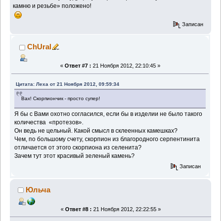
камню и резьбе» положено!
Записан
ChUral
«
Ответ #7 :
21 Ноября 2012, 22:10:45 »
Цитата: Леха от 21 Ноября 2012, 09:59:34
Вах! Скорпиончик - просто супер!
Я бы с Вами охотно согласился, если бы в изделии не было такого
количества «протезов».
Он ведь не цельный. Какой смысл в склеенных камешках?
Чем, по большому счету, скорпион из благородного серпентинита
отличается от этого скорпиона из селенита?
Зачем тут этот красивый зеленый камень?
Записан
Юльча
«
Ответ #8 :
21 Ноября 2012, 22:22:55 »