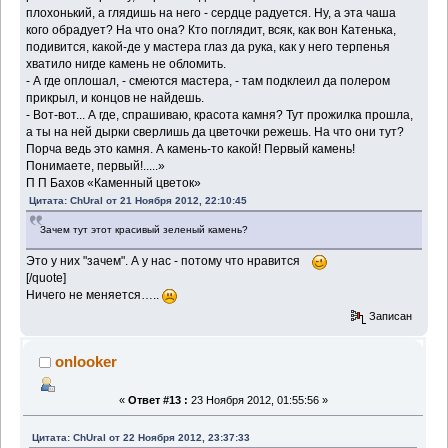
плохонький, а глядишь на него - сердце радуется. Ну, а эта чаша
кого обрадует? На что она? Кто поглядит, всяк, как вон Катенька,
подивится, какой-де у мастера глаз да рука, как у него терпенья
хватило нигде камень не обломить.
- А где оплошал, - смеются мастера, - там подклеил да полером
прикрыл, и концов не найдешь.
- Вот-вот... А где, спрашиваю, красота камня? Тут прожилка прошла,
а ты на ней дырки сверлишь да цветочки режешь. На что они тут?
Порча ведь это камня. А камень-то какой! Первый камень!
Понимаете, первый!.....»
П П Бахов «Каменный цветок»
Цитата: ChUral от 21 Ноября 2012, 22:10:45
Зачем тут этот красивый зеленый камень?
Это у них "зачем". А у нас - потому что нравится
[/quote]
Ничего не меняется…..
Записан
onlooker
«
Ответ #13 :
23 Ноября 2012, 01:55:56 »
Цитата: ChUral от 22 Ноября 2012, 23:37:33