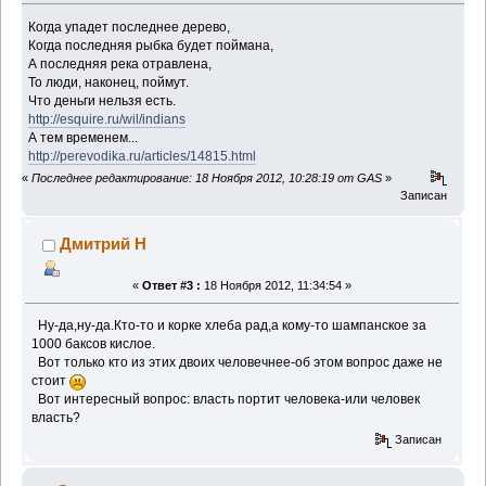
Когда упадет последнее дерево,
Когда последняя рыбка будет поймана,
А последняя река отравлена,
То люди, наконец, поймут.
Что деньги нельзя есть.
http://esquire.ru/wil/indians
А тем временем...
http://perevodika.ru/articles/14815.html
«
Последнее редактирование: 18 Ноября 2012, 10:28:19 от GAS
»
Записан
Дмитрий Н
«
Ответ #3 :
18 Ноября 2012, 11:34:54 »
Ну-да,ну-да.Кто-то и корке хлеба рад,а кому-то шампанское за
1000 баксов кислое.
Вот только кто из этих двоих человечнее-об этом вопрос даже не
стоит
Вот интересный вопрос: власть портит человека-или человек
власть?
Записан