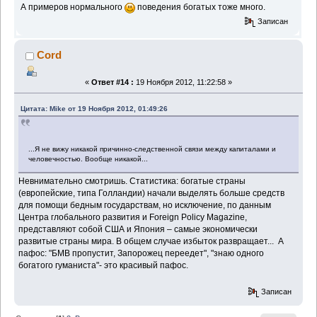
А примеров нормального
поведения богатых тоже много.
Записан
Cord
«
Ответ #14 :
19 Ноября 2012, 11:22:58 »
Цитата: Mike от 19 Ноября 2012, 01:49:26
...Я не вижу никакой причинно-следственной связи между капиталами и
человечностью. Вообще никакой...
Невнимательно смотришь. Статистика: богатые страны
(европейские, типа Голландии) начали выделять больше средств
для помощи бедным государствам, но исключение, по данным
Центра глобального развития и Foreign Policy Magazine,
представляют собой США и Япония – самые экономически
развитые страны мира. В общем случае избыток развращает... А
пафос: "БМВ пропустит, Запорожец переедет", "знаю одного
богатого гуманиста"- это красивый пафос.
Записан