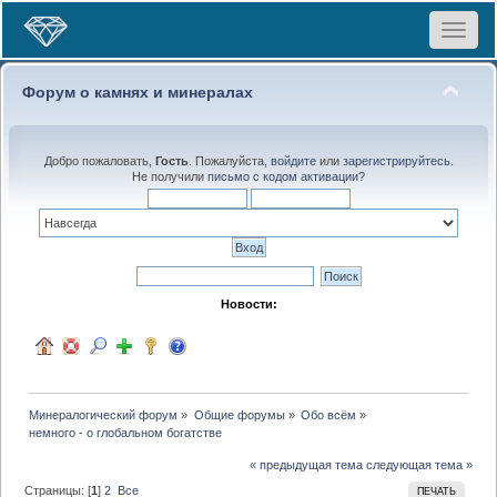
Toggle
navigat
Форум о камнях и минералах
Добро пожаловать,
Гость
. Пожалуйста,
войдите
или
зарегистрируйтесь
.
Не получили
письмо с кодом активации
?
Новости:
Минералогический форум
»
Общие форумы
»
Обо всём
»
немного - о глобальном богатстве
« предыдущая тема
следующая тема »
Страницы: [
1
]
2
Все
ПЕЧАТЬ