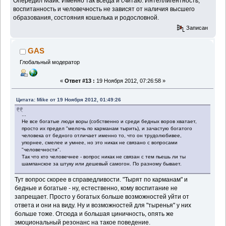
Опередил Майк. Именно так всегда и считаю. Интеллигентность,
воспитанность и человечность не зависят от наличия высшего
образования, состояния кошелька и родословной.
Записан
GAS
Глобальный модератор
«
Ответ #13 :
19 Ноября 2012, 07:26:58 »
Цитата: Mike от 19 Ноября 2012, 01:49:26
...
Не все богатые люди воры (собственно и среди бедных воров хватает,
просто их предел "мелочь по карманам тырить), и зачастую богатого
человека от бедного отличает именно то, что он трудолюбивее,
упорнее, смелее и умнее, но это никак не связано с вопросами
"человечности".
Так что кто человечнее - вопрос никак не связан с тем пьешь ли ты
шампанское за штуку или дешевый самогон. По разному бывает.
Тут вопрос скорее в справедливости. "Тырят по карманам" и
бедные и богатые - ну, естественно, кому воспитание не
запрещает. Просто у богатых больше возможностей уйти от
ответа и они на виду. Ну и возможностей для "тыренья" у них
больше тоже. Отсюда и большая циничность, опять же
эмоциональный резонанс на такое поведение.