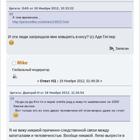
Цитата: GAS от 18 Ноября 2012, 10:15:22
А тем временем...
http://perevodika.ru/articles/14815.html
И эти люди запрещали мне ковырять в носу? (с) Адя Гитлер
Записан
Mike
Глобальный модератор
«
Ответ #11 :
19 Ноября 2012, 01:49:26 »
Цитата: Дмитрий Н от 18 Ноября 2012, 11:34:54
Ну-да,ну-да.Кто-то и корке хлеба рад,а кому-то шампанское за 1000
баксов кислое.
Вот только кто из этих двоих человечнее-об этом вопрос даже не стоит
Я не вижу никакой причинно-следственной связи между
капиталами и человечностью. Вообще никакой. Легко выгрести в