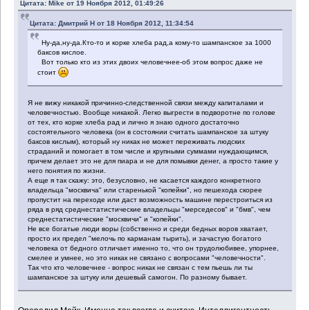
Цитата: Mike от 19 Ноября 2012, 01:49:26
Цитата: Дмитрий Н от 18 Ноября 2012, 11:34:54
Ну-да,ну-да.Кто-то и корке хлеба рад,а кому-то шампанское за 1000
баксов кислое.
Вот только кто из этих двоих человечнее-об этом вопрос даже не
стоит
Я не вижу никакой причинно-следственной связи между капиталами и
человечностью. Вообще никакой. Легко выгрести в подворотне по голове
от тех, кто корке хлеба рад и лично я знаю одного достаточно
состоятельного человека (он в состоянии считать шампанское за штуку
баксов кислым), который ну никак не может переживать людских
страданий и помогает в том числе и крупными суммами нуждающимся,
причем делает это не для пиара и не для помывки денег, а просто такие у
него понятия по жизни.
А еще я так скажу: это, безусловно, не касается каждого конкретного
владельца "москвича" или старенькой "копейки", но пешехода скорее
пропустит на переходе или даст возможность машине перестроиться из
ряда в ряд среднестатистические владельцы "мерседесов" и "бмв", чем
среднестатистические "москвичи" и "копейки".
Не все богатые люди воры (собственно и среди бедных воров хватает,
просто их предел "мелочь по карманам тырить), и зачастую богатого
человека от бедного отличает именно то, что он трудолюбивее, упорнее,
смелее и умнее, но это никак не связано с вопросами "человечности".
Так что кто человечнее - вопрос никак не связан с тем пьешь ли ты
шампанское за штуку или дешевый самогон. По разному бывает.