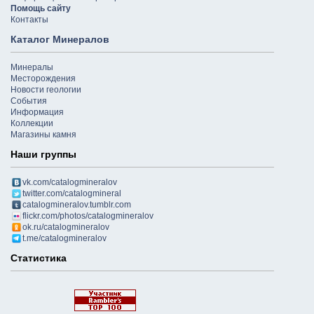
Помощь сайту
Контакты
Каталог Минералов
Минералы
Месторождения
Новости геологии
События
Информация
Коллекции
Магазины камня
Наши группы
vk.com/catalogmineralov
twitter.com/catalogmineral
catalogmineralov.tumblr.com
flickr.com/photos/catalogmineralov
ok.ru/catalogmineralov
t.me/catalogmineralov
Статистика