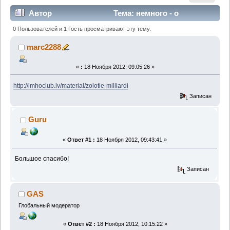
Автор
Тема: немного - о
глобальном богатстве (Прочитано 4835 раз)
0 Пользователей и 1 Гость просматривают эту тему.
marc2288
«
:
18 Ноября 2012, 09:05:26 »
http://imhoclub.lv/material/zolotie-milliardi
Записан
Guru
«
Ответ #1 :
18 Ноября 2012, 09:43:41 »
Большое спасибо!
Записан
GAS
Глобальный модератор
«
Ответ #2 :
18 Ноября 2012, 10:15:22 »