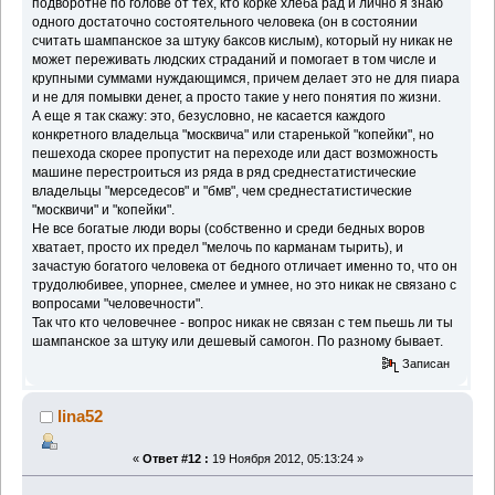
подворотне по голове от тех, кто корке хлеба рад и лично я знаю
одного достаточно состоятельного человека (он в состоянии
считать шампанское за штуку баксов кислым), который ну никак не
может переживать людских страданий и помогает в том числе и
крупными суммами нуждающимся, причем делает это не для пиара
и не для помывки денег, а просто такие у него понятия по жизни.
А еще я так скажу: это, безусловно, не касается каждого
конкретного владельца "москвича" или старенькой "копейки", но
пешехода скорее пропустит на переходе или даст возможность
машине перестроиться из ряда в ряд среднестатистические
владельцы "мерседесов" и "бмв", чем среднестатистические
"москвичи" и "копейки".
Не все богатые люди воры (собственно и среди бедных воров
хватает, просто их предел "мелочь по карманам тырить), и
зачастую богатого человека от бедного отличает именно то, что он
трудолюбивее, упорнее, смелее и умнее, но это никак не связано с
вопросами "человечности".
Так что кто человечнее - вопрос никак не связан с тем пьешь ли ты
шампанское за штуку или дешевый самогон. По разному бывает.
Записан
lina52
«
Ответ #12 :
19 Ноября 2012, 05:13:24 »