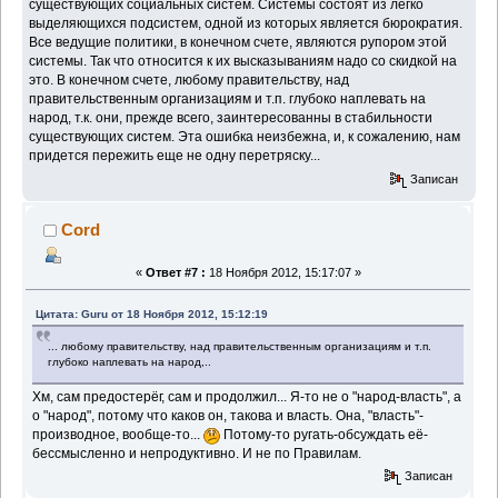
существующих социальных систем. Системы состоят из легко
выделяющихся подсистем, одной из которых является бюрократия.
Все ведущие политики, в конечном счете, являются рупором этой
системы. Так что относится к их высказываниям надо со скидкой на
это. В конечном счете, любому правительству, над
правительственным организациям и т.п. глубоко наплевать на
народ, т.к. они, прежде всего, заинтересованны в стабильности
существующих систем. Эта ошибка неизбежна, и, к сожалению, нам
придется пережить еще не одну перетряску...
Записан
Cord
«
Ответ #7 :
18 Ноября 2012, 15:17:07 »
Цитата: Guru от 18 Ноября 2012, 15:12:19
... любому правительству, над правительственным организациям и т.п.
глубоко наплевать на народ,..
Хм, сам предостерёг, сам и продолжил... Я-то не о "народ-власть", а
о "народ", потому что каков он, такова и власть. Она, "власть"-
производное, вообще-то...
Потому-то ругать-обсуждать её-
бессмысленно и непродуктивно. И не по Правилам.
Записан