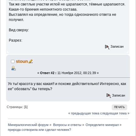
Так же светлые участки иглой не царапаются, тёмные царапаются.
Какая-то брекчия непонятного состава.
Выставлял на определение, но тогда однозначного ответа не
получил.
Вид сверху:
Разрез:
Записан
stoun
«
Ответ #2 :
11 Ноября 2012, 00:21:39 »
Ух ты! красота у вас какая!! и похоже действительно! Интересно, как
ее" обозвать" бы теперь?
Записан
Страницы: [
1
]
ПЕЧАТЬ
« предыдущая тема
следующая тема »
Минералогический форум
»
Вопросы и ответы
»
Определите минерал
»
природа сотворила или сделал человек?