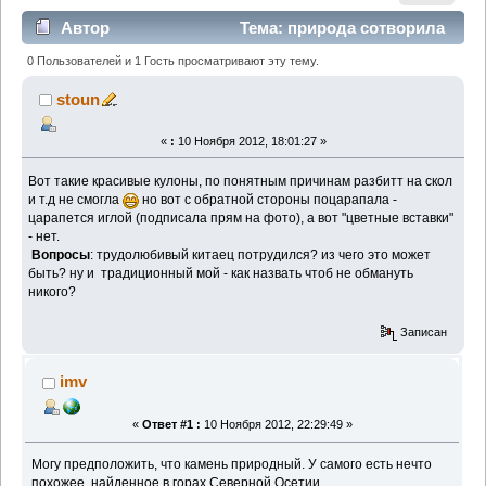
Автор
Тема: природа сотворила
или сделал человек? (Прочитано 1318 раз)
0 Пользователей и 1 Гость просматривают эту тему.
stoun
«
:
10 Ноября 2012, 18:01:27 »
Вот такие красивые кулоны, по понятным причинам разбитт на скол
и т.д не смогла
но вот с обратной стороны поцарапала -
царапется иглой (подписала прям на фото), а вот "цветные вставки"
- нет.
Вопросы
: трудолюбивый китаец потрудился? из чего это может
быть? ну и традиционный мой - как назвать чтоб не обмануть
никого?
Записан
imv
«
Ответ #1 :
10 Ноября 2012, 22:29:49 »
Могу предположить, что камень природный. У самого есть нечто
похожее, найденное в горах Северной Осетии.