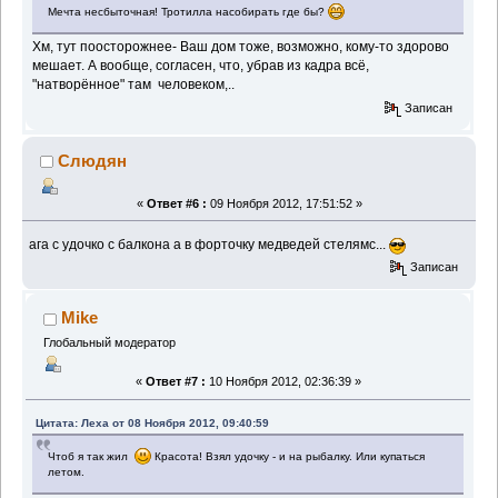
Мечта несбыточная! Тротилла насобирать где бы?
Хм, тут поосторожнее- Ваш дом тоже, возможно, кому-то здорово
мешает. А вообще, согласен, что, убрав из кадра всё,
"натворённое" там человеком,..
Записан
Слюдян
«
Ответ #6 :
09 Ноября 2012, 17:51:52 »
ага с удочко с балкона а в форточку медведей стелямс...
Записан
Mike
Глобальный модератор
«
Ответ #7 :
10 Ноября 2012, 02:36:39 »
Цитата: Леха от 08 Ноября 2012, 09:40:59
Чтоб я так жил
Красота! Взял удочку - и на рыбалку. Или купаться
летом.