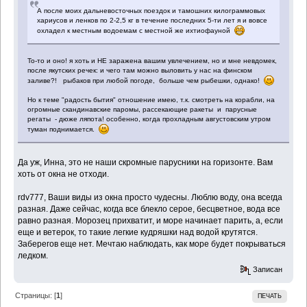
А после моих дальневосточных поездок и тамошних килограммовых
хариусов и ленков по 2-2,5 кг в течение последних 5-ти лет я и вовсе
охладел к местным водоемам с местной же ихтиофауной
То-то и оно! я хоть и НЕ заражена вашим увлечением, но и мне невдомек,
после якутских речек: и чего там можно выловить у нас на финском
заливе?! рыбаков при любой погоде, больше чем рыбешки, однако!
Но к теме "радость бытия" отношение имею, т.к. смотреть на корабли, на
огромные скандинавские паромы, рассекающие ракеты и парусные
регаты - дюже ляпота! особенно, когда прохладным августовским утром
туман поднимается.
Да уж, Инна, это не наши скромные парусники на горизонте. Вам
хоть от окна не отходи.
rdv777, Ваши виды из окна просто чудесны. Люблю воду, она всегда
разная. Даже сейчас, когда все блекло серое, бесцветное, вода все
равно разная. Морозец прихватит, и море начинает парить, а, если
еще и ветерок, то такие легкие кудряшки над водой крутятся.
Заберегов еще нет. Мечтаю наблюдать, как море будет покрываться
ледком.
Записан
Страницы: [
1
]
ПЕЧАТЬ