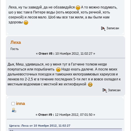
Леха, ну ты завидуй, да не обзавидуйся
А то можно подумать,
шо у вас там в Питере воды (хоть морской, хоть речной, хоть
озерной) и лесов мало. Шоб мы все так жили, а вы были нам
здоровы
Записан
Леха
Гость
«
Ответ #8 :
10 Ноября 2012, 11:02:27 »
Дык, Миш, удивишься, но у меня тут в Гатчине толком негде
покупаться или порыбачить
Надо ехать далече. А после моих
дальневосточных поездок и тамошних килограммовых хариусов и
ленков по 2-2,5 кг в течение последних 5-ти лет я и вовсе охладел к
местным водоемам с местной же ихтиофауной
Записан
inna
«
Ответ #9 :
12 Ноября 2012, 07:01:50 »
Цитата: Леха от 10 Ноября 2012, 11:02:27