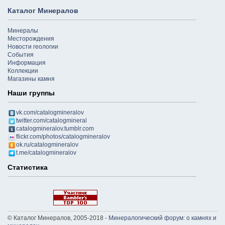
Каталог Минералов
Минералы
Месторождения
Новости геологии
События
Информация
Коллекции
Магазины камня
Наши группы
vk.com/catalogmineralov
twitter.com/catalogmineral
catalogmineralov.tumblr.com
flickr.com/photos/catalogmineralov
ok.ru/catalogmineralov
t.me/catalogmineralov
Статистика
© Каталог Минералов, 2005-2018 -
Минералогический форум: о камнях и