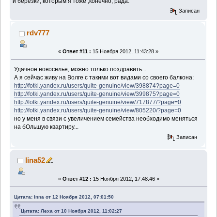
и березки, которым я тоже ,конечно, рада.
Записан
rdv777
«
Ответ #11 :
15 Ноября 2012, 11:43:28 »
Удачное новоселье, можно только поздравить...
А я сейчас живу на Волге с такими вот видами со своего балкона:
http://fotki.yandex.ru/users/quite-genuine/view/398874?page=0
http://fotki.yandex.ru/users/quite-genuine/view/399875?page=0
http://fotki.yandex.ru/users/quite-genuine/view/717877/?page=0
http://fotki.yandex.ru/users/quite-genuine/view/805220/?page=0
но у меня в связи с увеличением семейства необходимо меняться
на бОльшую квартиру...
Записан
lina52
«
Ответ #12 :
15 Ноября 2012, 17:48:46 »
Цитата: inna от 12 Ноября 2012, 07:01:50
Цитата: Леха от 10 Ноября 2012, 11:02:27