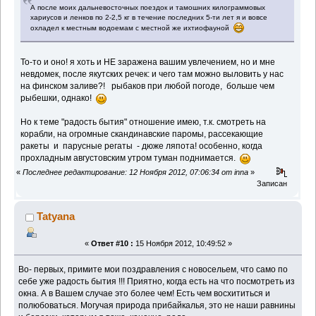
А после моих дальневосточных поездок и тамошних килограммовых
хариусов и ленков по 2-2,5 кг в течение последних 5-ти лет я и вовсе
охладел к местным водоемам с местной же ихтиофауной
То-то и оно! я хоть и НЕ заражена вашим увлечением, но и мне
невдомек, после якутских речек: и чего там можно выловить у нас
на финском заливе?! рыбаков при любой погоде, больше чем
рыбешки, однако!
Но к теме "радость бытия" отношение имею, т.к. смотреть на
корабли, на огромные скандинавские паромы, рассекающие
ракеты и парусные регаты - дюже ляпота! особенно, когда
прохладным августовским утром туман поднимается.
«
Последнее редактирование: 12 Ноября 2012, 07:06:34 от inna
»
Записан
Tatyana
«
Ответ #10 :
15 Ноября 2012, 10:49:52 »
Во- первых, примите мои поздравления с новосельем, что само по
себе уже радость бытия !!! Приятно, когда есть на что посмотреть из
окна. А в Вашем случае это более чем! Есть чем восхититься и
полюбоваться. Могучая природа прибайкалья, это не наши равнины