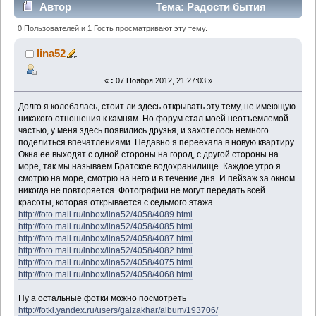
Автор
Тема: Радости бытия
(Прочитано 2834 раз)
0 Пользователей и 1 Гость просматривают эту тему.
lina52
«
:
07 Ноября 2012, 21:27:03 »
Долго я колебалась, стоит ли здесь открывать эту тему, не имеющую
никакого отношения к камням. Но форум стал моей неотъемлемой
частью, у меня здесь появились друзья, и захотелось немного
поделиться впечатлениями. Недавно я переехала в новую квартиру.
Окна ее выходят с одной стороны на город, с другой стороны на
море, так мы называем Братское водохранилище. Каждое утро я
смотрю на море, смотрю на него и в течение дня. И пейзаж за окном
никогда не повторяется. Фотографии не могут передать всей
красоты, которая открывается с седьмого этажа.
http://foto.mail.ru/inbox/lina52/4058/4089.html
http://foto.mail.ru/inbox/lina52/4058/4085.html
http://foto.mail.ru/inbox/lina52/4058/4087.html
http://foto.mail.ru/inbox/lina52/4058/4082.html
http://foto.mail.ru/inbox/lina52/4058/4075.html
http://foto.mail.ru/inbox/lina52/4058/4068.html
Ну а остальные фотки можно посмотреть
http://fotki.yandex.ru/users/galzakhar/album/193706/