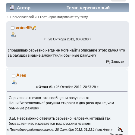
Автор
Тема: черепаховый
агат,это смесь отложений в воде с ракушками?
0 Пользователей и 1 Гость просматривают эту тему.
(Прочитано 4833 раз)
voice99
«
:
28 Октября 2012, 00:06:00 »
спрашиваю серьёзно,негде не моге найти описание этого камня,что
за ракушки в камне,амонит?или обычные ракушки?
Записан
Ares
«
Ответ #1 :
28 Октября 2012, 20:57:29 »
Серьезно отвечаю: это вообще ни разу не агат.
Наши "черепаховые" ракушки стирают в два раза лучше, чем
обычные ракушки!
З.Ы. Невозможно отвечать серьезно человеку, который так
беззастенчиво издевается над русским языком.
«
Последнее редактирование: 28 Октября 2012, 21:23:14 от Ares
»
Записан