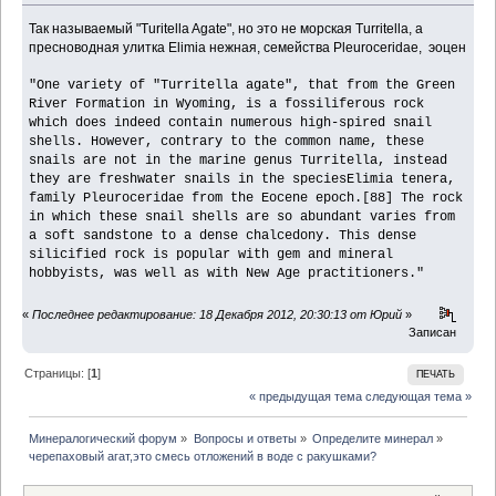
Так называемый "Turitella Agate", но это не морская Turritella, а
пресноводная улитка Elimia нежная, семейства Pleuroceridae, эоцен
"One variety of "Turritella agate", that from the Green
River Formation in Wyoming, is a fossiliferous rock
which does indeed contain numerous high-spired snail
shells. However, contrary to the common name, these
snails are not in the marine genus Turritella, instead
they are freshwater snails in the speciesElimia tenera,
family Pleuroceridae from the Eocene epoch.[88] The rock
in which these snail shells are so abundant varies from
a soft sandstone to a dense chalcedony. This dense
silicified rock is popular with gem and mineral
hobbyists, was well as with New Age practitioners."
«
Последнее редактирование: 18 Декабря 2012, 20:30:13 от Юрий
»
Записан
Страницы: [
1
]
ПЕЧАТЬ
« предыдущая тема
следующая тема »
Минералогический форум
»
Вопросы и ответы
»
Определите минерал
»
черепаховый агат,это смесь отложений в воде с ракушками?