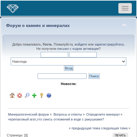
Toggle
navigat
Форум о камнях и минералах
Добро пожаловать,
Гость
. Пожалуйста,
войдите
или
зарегистрируйтесь
.
Не получили
письмо с кодом активации
?
Новости:
Минералогический форум
»
Вопросы и ответы
»
Определите минерал
»
черепаховый агат,это смесь отложений в воде с ракушками?
« предыдущая тема
следующая тема »
Страницы: [
1
]
ПЕЧАТЬ