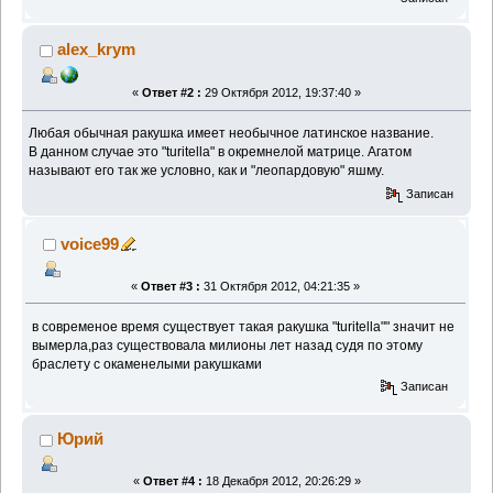
alex_krym
«
Ответ #2 :
29 Октября 2012, 19:37:40 »
Любая обычная ракушка имеет необычное латинское название.
В данном случае это "turitella" в окремнелой матрице. Агатом
называют его так же условно, как и "леопардовую" яшму.
Записан
voice99
«
Ответ #3 :
31 Октября 2012, 04:21:35 »
в современое время существует такая ракушка "turitella"" значит не
вымерла,раз существовала милионы лет назад судя по этому
браслету с окаменелыми ракушками
Записан
Юрий
«
Ответ #4 :
18 Декабря 2012, 20:26:29 »