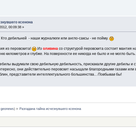
езнувшего ксенона
012, 00:09:38 »
 Кто дебильней - наши журналюги или англо-саксы - не пойму.
тия из перовскита!
Из
оливина
со структурой перовскита состоит мантия н
тню километров и глубже. На поверхности ее никогда не было и не могло быть
дебилы выдумали свою дебильную дебильность, прискакали другие дебилы и 
тересно, они действительно перовскит насыщали благородными газами или в
блин, представители интеллектуального большинства...
Повбывав
бы!
:
geonews
) »
Разгадана тайна исчезнувшего ксенона