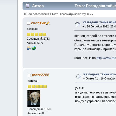
Автор
Тема: Разгадана тайн
0 Пользователей и 1 Гость просматривают эту тему.
Разгадана тайна исч
скептик
«
:
16 Октября 2012, 21:4
Ветеран
Ксенон, второй по тяжести 
Сообщений: 2733
обнаруживается в метеорит
Карма: +3/-0
Поначалу в краже ксенона 
коры, занимающей примерн
(полностью на
http://www.rn
Разгадана тайна исч
marc2288
«
Ответ #1 :
16 Октября 
Ветеран
ух ты!
а я думал его весь в авто
оказывается часть запихана
пойду с утра свои перовск
Сообщений: 1950
Карма: +2/-0