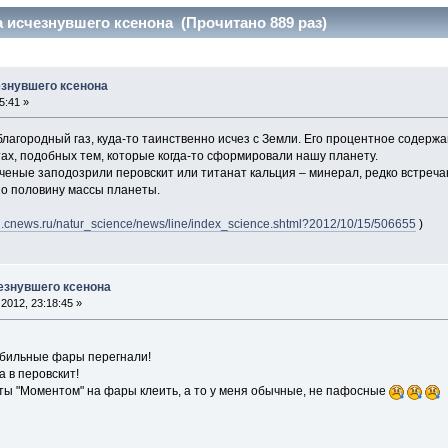
а исчезнувшего ксенона (Прочитано 889 раз)
езнувшего ксенона
5:41 »
благородный газ, куда-то таинственно исчез c Земли. Его процентное содерж
ах, подобных тем, которые когда-то сформировали нашу планету.
ученые заподозрили перовскит или титанат кальция – минерал, редко встреч
о половину массы планеты.
d.cnews.ru/natur_science/news/line/index_science.shtml?2012/10/15/506655
)
езнувшего ксенона
2012, 23:18:45 »
мобильные фары перегнали!
 в перовскит!
иты "Моментом" на фары клеить, а то у меня обычные, не пафосные