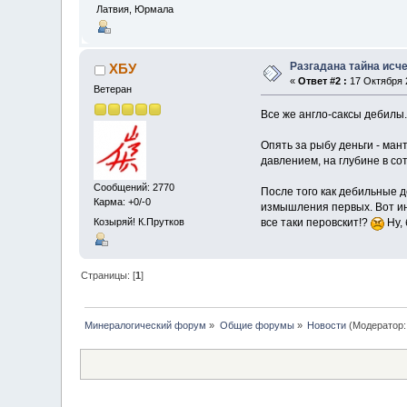
Латвия, Юрмала
Разгадана тайна исч
ХБУ
«
Ответ #2 :
17 Октября 2
Ветеран
Все же англо-саксы дебилы.
Опять за рыбу деньги - ман
давлением, на глубине в со
Сообщений: 2770
После того как дебильные 
Карма: +0/-0
измышления первых. Вот ин
Козыряй! К.Прутков
все таки перовскит!?
Ну, 
Страницы: [
1
]
Минералогический форум
»
Общие форумы
»
Новости
(Модератор