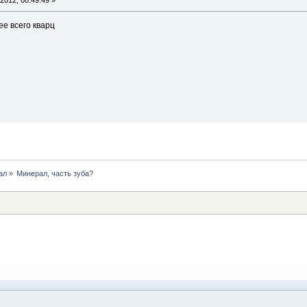
2012, 08:49:49 »
ее всего кварц
ал
»
Минерал, часть зуба?