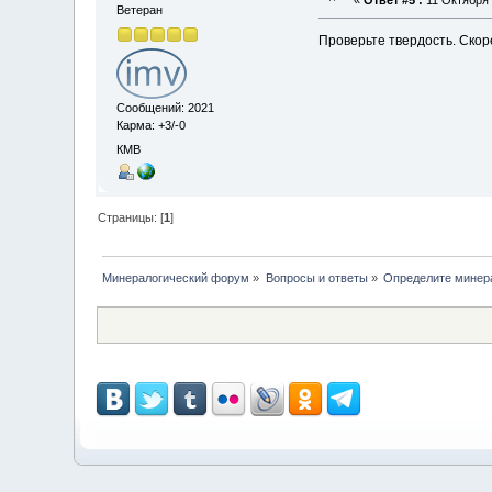
«
Ответ #5 :
11 Октября 
Ветеран
Проверьте твердость. Скор
Сообщений: 2021
Карма: +3/-0
КМВ
Страницы: [
1
]
Минералогический форум
»
Вопросы и ответы
»
Определите минер