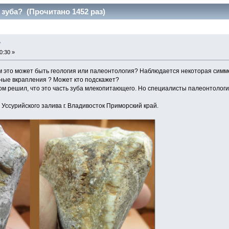
 зуба? (Прочитано 1452 раз)
?
0:30 »
ем это может быть геология или палеонтология? Наблюдается некоторая симм
рные вкрапления ? Может кто подскажет?
м решил, что это часть зуба млекопитающего. Но специалисты палеонтологи
Уссурийского залива г. Владивосток Приморский край.