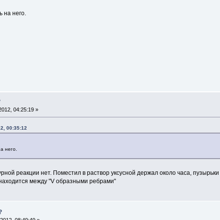
ь на него.
?
012, 04:25:19 »
2, 00:35:12
а него.
рной реакции нет. Поместил в раствор уксусной держал около часа, пузырьки
о находится между "V образными ребрами"
?