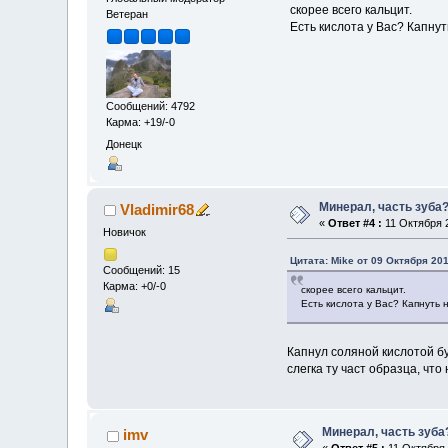
скорее всего кальцит.
Ветеран
Есть кислота у Вас? Капнут
Сообщений: 4792
Карма: +19/-0
Донецк
Минерал, часть зуба
Vladimir68
«
Ответ #4 :
11 Октября 2
Новичок
Цитата: Mike от 09 Октября 201
Сообщений: 15
Карма: +0/-0
скорее всего кальцит.
Есть кислота у Вас? Капнуть н
Капнул соляной кислотой бу
слегка ту част образца, чт
Минерал, часть зуба
imv