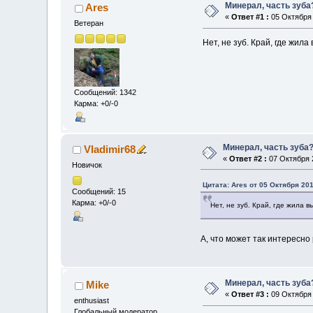
Минерал, часть зуба
Ares
«
Ответ #1 :
05 Октября 
Ветеран
Нет, не зуб. Край, где жил
Сообщений: 1342
Карма: +0/-0
Минерал, часть зуба
Vladimir68
«
Ответ #2 :
07 Октября 2
Новичок
Цитата: Ares от 05 Октября 201
Сообщений: 15
Карма: +0/-0
Нет, не зуб. Край, где жила 
А, что может так интересно
Минерал, часть зуба
Mike
«
Ответ #3 :
09 Октября 
enthusiast
Глобальный модератор