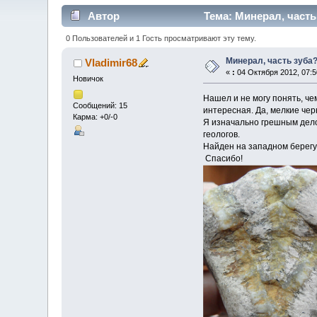
Автор
Тема: Минерал, часть
0 Пользователей и 1 Гость просматривают эту тему.
Минерал, часть зуба
Vladimir68
«
:
04 Октября 2012, 07:5
Новичок
Нашел и не могу понять, ч
Сообщений: 15
интересная. Да, мелкие че
Карма: +0/-0
Я изначально грешным дело
геологов.
Найден на западном берегу 
Спасибо!