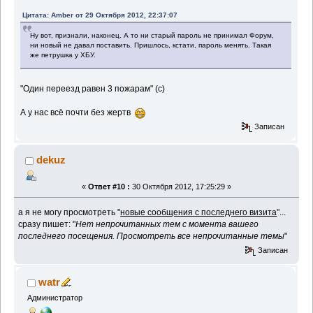
Цитата: Amber от 29 Октября 2012, 22:37:07
Ну вот, признали, наконец. А то ни старый пароль не принимал Форум,
ни новый не давал поставить. Пришлось, кстати, пароль менять. Такая
же петрушка у ХБУ.
"Один переезд равен 3 пожарам" (с)
А у нас всё почти без жертв
Записан
dekuz
«
Ответ #10 :
30 Октября 2012, 17:25:29 »
а я не могу просмотреть "
новые сообщения с последнего визита
"...
сразу пишет: "
Нет непрочитанных тем с момента вашего
последнего посещения. Просмотреть все непрочитанные темы
"
Записан
watr
Администратор