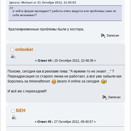
Цитата: Michael от 21 Октября 2012, 21:50:03
а чейта форум пропадает? работы опять ведутся или проблемы сами по
себе возникают?
Кратковременные проблемы были у хостера.
Записан
onlooker
«
Ответ #4 :
25 Октября 2012, 22:48:38 »
Похоже, сегодня как в рекламе пива: "А мужики то не знают ..." ?
Переадресация со старого линка не работает, а все уже забыли как
боролись за mineralforum
(всего 4 online за сегодня
)
И всё же с переездом!!!
Записан
БЕН
«
Ответ #5 :
27 Октября 2012, 09:40:57 »