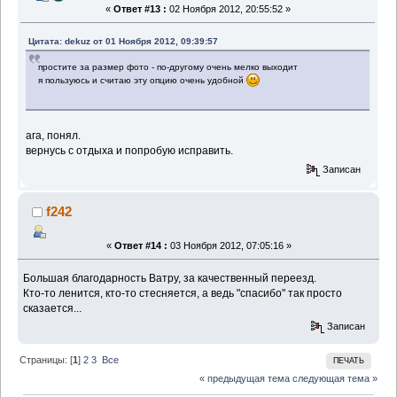
«
Ответ #13 :
02 Ноября 2012, 20:55:52 »
Цитата: dekuz от 01 Ноября 2012, 09:39:57
простите за размер фото - по-другому очень мелко выходит
я пользуюсь и считаю эту опцию очень удобной
ага, понял.
вернусь с отдыха и попробую исправить.
Записан
f242
«
Ответ #14 :
03 Ноября 2012, 07:05:16 »
Большая благодарность Ватру, за качественный переезд.
Кто-то ленится, кто-то стесняется, а ведь "спасибо" так просто
сказается...
Записан
Страницы: [
1
]
2
3
Все
ПЕЧАТЬ
« предыдущая тема
следующая тема »