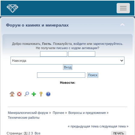
Toggle
navigat
Форум о камнях и минералах
Добро пожаловать,
Гость
. Пожалуйста,
войдите
или
зарегистрируйтесь
.
Не получили
письмо с кодом активации
?
Новости:
Минералогический форум
»
Прочее
»
Вопросы и предложения
»
Технические работы
« предыдущая тема
следующая тема »
Страницы: [
1
]
2
3
Все
ПЕЧАТЬ