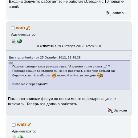
Вход на форум то работает,то не работает.Сегодня с 10 попытки
зашёл.
Записан
watr
Администратор
«
Ответ #6 :
29 Октября 2012, 12:28:52 »
Цитата: onlooker от 25 Октября 2012, 22:48:38
Похоже, сегодня как в рекламе пива: "А мужики то не знают ..." ?
Переадресация со старого линка не работает, а все уже забыли как
боролись за mineralforum
(всего 4 online за сегодня
)
И всё же с переездом!!!
Пока настраивали форум на новом месте переадресацию не
включали. Теперь всё должно работать.
Записан
watr
Администратор