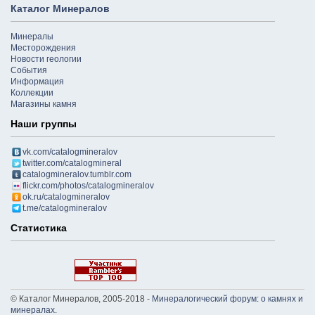
Каталог Минералов
Минералы
Месторождения
Новости геологии
События
Информация
Коллекции
Магазины камня
Наши группы
vk.com/catalogmineralov
twitter.com/catalogmineral
catalogmineralov.tumblr.com
flickr.com/photos/catalogmineralov
ok.ru/catalogmineralov
t.me/catalogmineralov
Статистика
© Каталог Минералов, 2005-2018 -
Минералогический форум: о камнях и
минералах
.