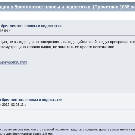
щин в бриллинтов: плюсы и недостатки (Прочитано 1058 ра
 бриллинтов: плюсы и недостатки
15:54 »
ещин, не выходящая на поверхность, находящийся в ней воздух превращается
оэтому трещина хорошо видна, не заметить ее просто невозможно.
ru/news6836.html
в бриллинтов: плюсы и недостатки
 2012, 02:03:11 »
 заключается в том, что этот способ позволяет заделать трещины даже у самых мелких ка
ьно для бриллиантов более 2,5 млн.