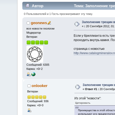
Автор
Тема: Заполнение тре
0 Пользователей и 1 Гость просматривают эту тему.
Заполнение трещин в
geonews
«
:
20 Сентября 2012, 01:
все новости геологии
Модератор
Если у бриллианта есть тр
Ветеран
проходить внутрь камня. П
страница с новостью
http://www.catalogmineralov.
Сообщений: 6305
Карма: +0/-2
Заполнение трещин 
onlooker
«
Ответ #1 :
20 Сентября
Ветеран
Из этой "новости":
Сообщений: 936
Цитировать
Карма: +0/-0
Преимущества в этой области
используют его предпочтител