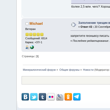
более 2,5 млн. чего? Хор
Заполнение трещин в
Michael
«
Ответ #2 :
20 Сентября 
Ветеран
запретите геоньюсу писать
Сообщений: 6514
«
Последнее редактирование: 2
Карма: +37/-1
Страницы: [
1
]
Минералогический форум
»
Общие форумы
»
Новости
(Модератор