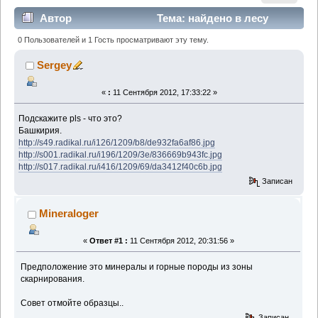
Автор
Тема: найдено в лесу
(Прочитано 3536 раз)
0 Пользователей и 1 Гость просматривают эту тему.
Sergey
«
:
11 Сентября 2012, 17:33:22 »
Подскажите pls - что это?
Башкирия.
http://s49.radikal.ru/i126/1209/b8/de932fa6af86.jpg
http://s001.radikal.ru/i196/1209/3e/836669b943fc.jpg
http://s017.radikal.ru/i416/1209/69/da3412f40c6b.jpg
Записан
Mineraloger
«
Ответ #1 :
11 Сентября 2012, 20:31:56 »
Предположение это минералы и горные породы из зоны
скарнирования.
Совет отмойте образцы..
Записан