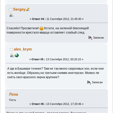
Sergey
«
Ответ #4 :
11 Сентября 2012, 21:45:40 »
Спасибо! Просветили!
Кстати, на зеленой блеснящей
поверхности кристалл кварца оставляет слабый след.
Записан
alex_krym
«
Ответ #5 :
13 Сентября 2012, 00:26:15 »
А где в Башкири точнее? Там не так много скарновых зон, если они
есть вообще. Образец на третьем снимке инетерсен. Можно ли
снять скол красного зерна крупнее?
Записан
Леха
Гость
«
Ответ #6 :
13 Сентября 2012, 17:20:46 »