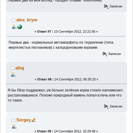
Первые два на мой взгляд - продукт плавки. Техногенка.
Записан
alex_krym
«
Ответ #7 :
13 Сентября 2012, 22:21:56 »
Первые два - нормальные метаморфиты по терригенке (типа
мергелистых песчаников) с халцедоновыми корками.
Записан
altaj
«
Ответ #8 :
14 Сентября 2012, 06:35:33 »
Я бы Лёху поддержал, уж больно зелёная корка стекло напоминает,
растрескавшиеся. Похоже природный камень попал в печь или что
то такое.
Записан
Sergey
«
Ответ #9 :
14 Сентября 2012, 15:29:48 »