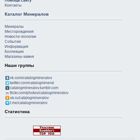
Помощь сайту
Контакты
Каталог Минералов
Минералы
Месторождения
Новости геологии
События
Информация
Коллекции
Магазины камня
Наши группы
vk.com/catalogmineralov
twitter.com/catalogmineral
catalogmineralov.tumblr.com
flickr.com/photos/catalogmineralov
ok.ru/catalogmineralov
t.me/catalogmineralov
Статистика