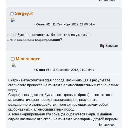
Sergey
«
Ответ #2 :
11 Сентября 2012, 21:00:34 »
попробую еще почистить -без щетки я их уже мыл..
а что такое зона скарнирования?
Записан
Mineraloger
«
Ответ #3 :
11 Сентября 2012, 21:19:54 »
Скарн - метасоматическая порода, возникающая в результате
скарнового процесса на контакте алюмосиликатных и карбонатных
пород.
Скарн(от швед. scarn, буквально - грязь, отбросы)— контактово-
метасоматическая порода, возникающая в результате
реакционного взаимодействия контактирующих между собой
карбонатных и алюмосиликатных пород.
А зона скарнирования эта зона где образуется скарн. В данном
случае возможно что скарн на контакте мраморов и другой породы.
Записан