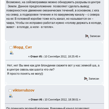
Возможно, на сейсмограммах можно обнаружить разрывы в центре
Земли. Данное предположение позволяет сделать вывод:
поверхностное движение океанических течений, в основном, с юга
на север, а подкоровое течение и по вакуумному каналу – с севера
на юг. В головной коробке тоже есть канал, но называется он –
чакра, Чтобы он исправно работал нужно «голову держать в холоде,
живот - в голоде, а ноги - в тепле».
Записан
Морд_Сит
«
Ответ #5 :
10 Сентября 2012, 18:25:45 »
Нет, нет Вы мне как для блондинки скажите вот у нас земной ша, а
в центре сквозь как шахта что-ли?
Я просто понять не могу))
Записан
viktorrubzov
«
Ответ #6 :
10 Сентября 2012, 18:38:01 »
По принципу водяной воронки. Вакуумный канал позволяет