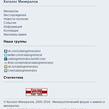
Каталог Минералов
Минералы
Месторождения
Новости геологии
События
Информация
Коллекции
Магазины камня
Наши группы
vk.com/catalogmineralov
twitter.com/catalogmineral
catalogmineralov.tumblr.com
flickr.com/photos/catalogmineralov
ok.ru/catalogmineralov
t.me/catalogmineralov
Статистика
© Каталог Минералов, 2005-2018 -
Минералогический форум: о камнях и
минералах
.