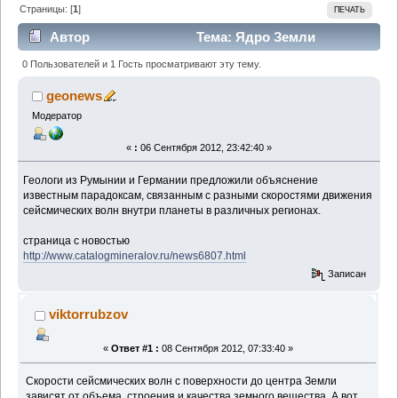
Страницы: [
1
]
ПЕЧАТЬ
Автор
Тема: Ядро Земли
оказалось неуравновешенным (Прочитано 1726
0 Пользователей и 1 Гость просматривают эту тему.
раз)
geonews
Модератор
«
:
06 Сентября 2012, 23:42:40 »
Геологи из Румынии и Германии предложили объяснение
известным парадоксам, связанным с разными скоростями движения
сейсмических волн внутри планеты в различных регионах.
страница с новостью
http://www.catalogmineralov.ru/news6807.html
Записан
viktorrubzov
«
Ответ #1 :
08 Сентября 2012, 07:33:40 »
Скорости сейсмических волн с поверхности до центра Земли
зависят от объема, строения и качества земного вещества. А вот