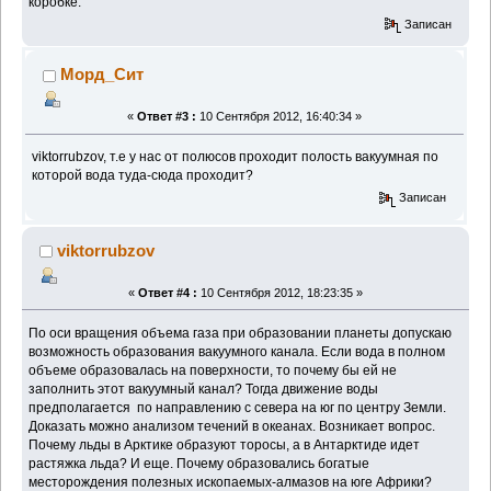
коробке.
Записан
Морд_Сит
«
Ответ #3 :
10 Сентября 2012, 16:40:34 »
viktorrubzov, т.е у нас от полюсов проходит полость вакуумная по
которой вода туда-сюда проходит?
Записан
viktorrubzov
«
Ответ #4 :
10 Сентября 2012, 18:23:35 »
По оси вращения объема газа при образовании планеты допускаю
возможность образования вакуумного канала. Если вода в полном
объеме образовалась на поверхности, то почему бы ей не
заполнить этот вакуумный канал? Тогда движение воды
предполагается по направлению с севера на юг по центру Земли.
Доказать можно анализом течений в океанах. Возникает вопрос.
Почему льды в Арктике образуют торосы, а в Антарктиде идет
растяжка льда? И еще. Почему образовались богатые
месторождения полезных ископаемых-алмазов на юге Африки?