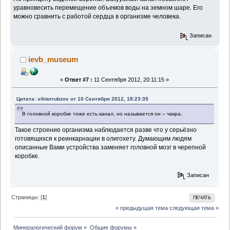
уравновесить перемещение объемов воды на земном шаре. Его
можно сравнить с работой сердца в организме человека.
Записан
ievb_museum
«
Ответ #7 :
11 Сентября 2012, 20:11:15 »
Цитата: viktorrubzov от 10 Сентября 2012, 18:23:35
В головной коробке тоже есть канал, но называется он – чакра,
Такое строение организма наблюдается разве что у серьёзно
готовящихся к реинкарнации в олигохету. Думающим людям
описанные Вами устройства заменяет головной мозг в черепной
коробке.
Записан
Страницы: [
1
]
ПЕЧАТЬ
« предыдущая тема
следующая тема »
Минералогический форум
»
Общие форумы
»