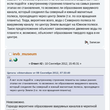
если подойти к внутреннему строению планеты на самых ранних
этапах ее становления, то возможно ли образование вакуумного
канала, который соединял бы северный и южный магнитные
полюса, проходящего через центр Земли (т.е. по оси вращения
планеты). Тогда, вероятнее всего, вода с Северного полюса по
вакуумному каналу по центру Земли выходит на Южном полюсе.
Такое предположение объясняет закономерное движение воды по
планете и, возможно, объясняет образование твердого ядра в ее
центре.
Записан
ievb_museum
«
Ответ #2 :
10 Сентября 2012, 15:45:31 »
Цитата: viktorrubzov от 08 Сентября 2012, 07:33:40
А вот если подойти к внутреннему строению планеты на самых ранних
этапах ее становления, то возможно ли образование вакуумного канала,
который соединял бы северный и южный магнитные полюса, проходящего
через центр Земли (т.е. по оси вращения планеты).
Невозможно.
Гораздо вероятнее образование вакуумных каналов в черепной