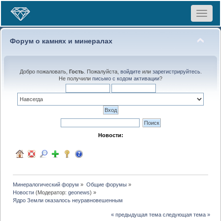
Toggle
navigat
Форум о камнях и минералах
Добро пожаловать,
Гость
. Пожалуйста,
войдите
или
зарегистрируйтесь
.
Не получили
письмо с кодом активации
?
Новости:
Минералогический форум
»
Общие форумы
»
Новости
(Модератор:
geonews
) »
Ядро Земли оказалось неуравновешенным
« предыдущая тема
следующая тема »