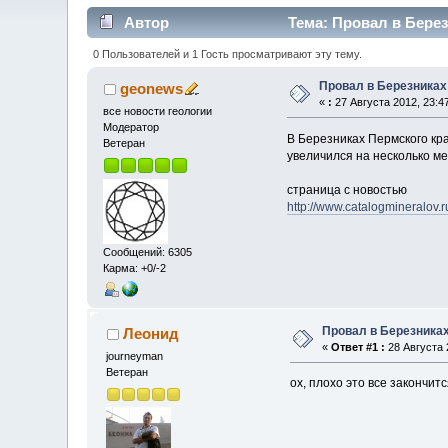
Автор
Тема: Провал в Берез
0 Пользователей и 1 Гость просматривают эту тему.
Провал в Березниках
geonews
«
:
27 Августа 2012, 23:47
все новости геологии
Модератор
В Березниках Пермского кр
Ветеран
увеличился на несколько ме
страница с новостью
http://www.catalogmineralov.
Сообщений: 6305
Карма: +0/-2
Провал в Березника
Леонид
«
Ответ #1 :
28 Августа 
journeyman
Ветеран
ох, плохо это все закончитс