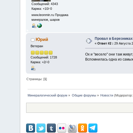
Сообщений: 4343
Карма: +10/-0
www.leonmin.ru Продажа
минералов, шаров
Провал в Березниках
Юрий
«
Ответ #2 :
29 Августа 2
Ветеран
Ох и "весело" они там живут
Сообщений: 1728
Вспомнилась одна из самых 
Карма: +2/-0
Страницы: [
1
]
Минералогический форум
»
Общие форумы
»
Новости
(Модератор