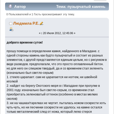
Автор
Тема: пузырчатый камень
из Магадана (Прочитано 2268 раз)
0 Пользователей и 1 Гость просматривают эту тему.
Людмила Р.Е.
«
:
20 Июля 2012, 12:45:06 »
доброго времени суток!
прошу помощи в определении камня, найденного в Магадане. с
одной стороны камень как будто пузырчатый и состоит из разных
элементов, с другой представляется единым целым, но с рисунком в
виде разводов. предполагали, что это просто оплавленный бетон.
но для него он слишком твердый, да и со временем стал зеленеть
(изначально был светло-серым)
1. стекло царапает. сам не царапается ни ногтем, ни швейной
иголкой
2. найдет на берегу Охотского моря в г. Магадане при прогулке в
2001 году. изначально был светло-серым, со временем стал
приобретать зеленоватый оттенок (особенно в местах мелких
сколов)
3. ни на чашках/тарелках не чертит. пыталась ножом соскрести хоть
чуть-чуть, но ни песчинки соскрести не удалось: на камне остался
только металлический след от ножа, который легко стерся