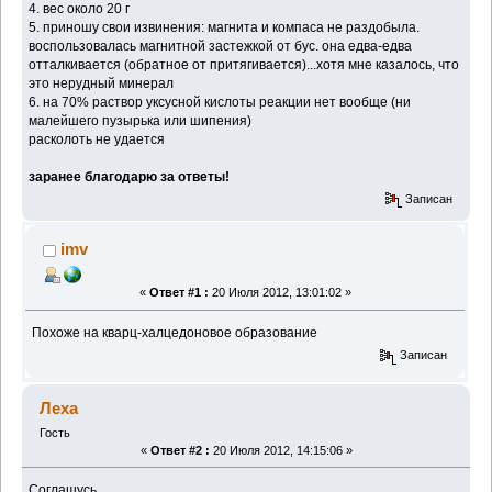
4. вес около 20 г
5. приношу свои извинения: магнита и компаса не раздобыла.
воспользовалась магнитной застежкой от бус. она едва-едва
отталкивается (обратное от притягивается)...хотя мне казалось, что
это нерудный минерал
6. на 70% раствор уксусной кислоты реакции нет вообще (ни
малейшего пузырька или шипения)
расколоть не удается
заранее благодарю за ответы!
Записан
imv
«
Ответ #1 :
20 Июля 2012, 13:01:02 »
Похоже на кварц-халцедоновое образование
Записан
Леха
Гость
«
Ответ #2 :
20 Июля 2012, 14:15:06 »
Соглашусь.