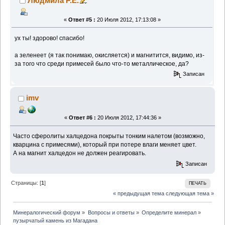
Людмила Р.Е.
«
Ответ #5 :
20 Июля 2012, 17:13:08 »
ух ты! здорово! спасибо!
а зеленеет (я так понимаю, окисляется) и магнитится, видимо, из-
за того что среди примесей было что-то металлическое, да?
Записан
imv
«
Ответ #6 :
20 Июля 2012, 17:44:36 »
Часто сферолиты халцедона покрыты тонким налетом (возможно,
кварцина с примесями), который при потере влаги меняет цвет.
А на магнит халцедон не должен реагировать.
Записан
Страницы: [
1
]
ПЕЧАТЬ
« предыдущая тема
следующая тема »
Минералогический форум
»
Вопросы и ответы
»
Определите минерал
»
пузырчатый камень из Магадана