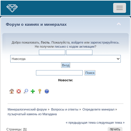
Toggle
navigat
Форум о камнях и минералах
Добро пожаловать,
Гость
. Пожалуйста,
войдите
или
зарегистрируйтесь
.
Не получили
письмо с кодом активации
?
Новости:
Минералогический форум
»
Вопросы и ответы
»
Определите минерал
»
пузырчатый камень из Магадана
« предыдущая тема
следующая тема »
Страницы: [
1
]
ПЕЧАТЬ