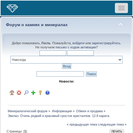
Toggle
navigat
Форум о камнях и минералах
Добро пожаловать,
Гость
. Пожалуйста,
войдите
или
зарегистрируйтесь
.
Не получили
письмо с кодом активации
?
Новости:
Минералогический форум
»
Информация
»
Обмен и продажа
»
Эвклаз. Очень редкий и красивый сросток кристаллов. 12.8 карата
« предыдущая тема
следующая тема »
Страницы: [
1
]
ПЕЧАТЬ