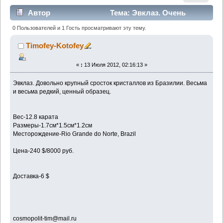
Автор
Тема: Эвклаз. Очень
редкий и красивый сросток кристаллов. 12.8 карата
0 Пользователей и 1 Гость просматривают эту тему.
(Прочитано 1291 раз)
Timofey-Kotofey
«
:
13 Июля 2012, 02:16:13 »
Эвклаз. Довольно крупный сросток кристаллов из Бразилии. Весьма
и весьма редкий, ценный образец.
Вес-12.8 карата
Размеры-1.7см*1.5см*1.2см
Месторождение-Rio Grande do Norte, Brazil
Цена-240 $/8000 руб.
Доставка-6 $
cosmopolit-tim@mail.ru