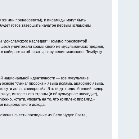
м же ими пренебрегать!), и пирамиды могут быть
 будет готов завершить начатое первым исламским
и "доисламского наследия". Помимо пресловутой
яшеся уничтожали храмы своих не мусульманских предков,
аге собирается объявить разрушение мавзолеев Тимбукту
акой национальной идентичности — все мусульмане
основе "сунна" пророка и языка ислама, арабского языка.
, по сути дела, «неверный». Это подтвердил бывший лидер
кнув, интерсы его страны (и её культурное наследие),
ожно, кстати, уповать на то, что комплекс пирамид -
тья национального дохода.
ложения снести последние из Семи Чудес Света,