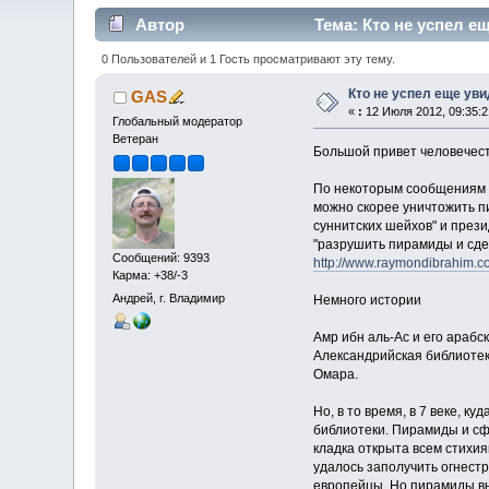
Автор
Тема: Кто не успел е
0 Пользователей и 1 Гость просматривают эту тему.
Кто не успел еще ув
GAS
«
:
12 Июля 2012, 09:35:2
Глобальный модератор
Ветеран
Большой привет человечеств
По некоторым сообщениям в
можно скорее уничтожить п
суннитских шейхов" и през
"разрушить пирамиды и сдел
Сообщений: 9393
http://www.raymondibrahim.co
Карма: +38/-3
Андрей, г. Владимир
Немного истории
Амр ибн аль-Ас и его арабс
Александрийская библиотек
Омара.
Но, в то время, в 7 веке, 
библиотеки. Пирамиды и сф
кладка открыта всем стихия
удалось заполучить огнестр
европейцы. Но пирамиды в