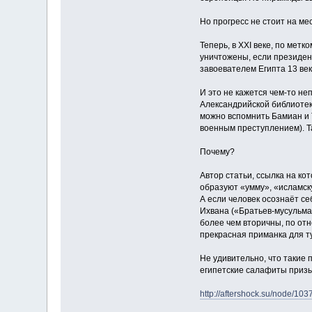
Но прогресс не стоит на ме
Теперь, в ХХI веке, по мет
уничтожены, если президен
завоевателем Египта 13 век
И это не кажется чем-то н
Александрийской библиотек
можно вспомнить Бамиан и 
военным преступлением). Та
Почему?
Автор статьи, ссылка на ко
образуют «умму», «исламску
А если человек осознаёт се
Ихвана («Братьев-мусульман
более чем вторичны, по отн
прекрасная приманка для ту
Не удивительно, что такие
египетские салафиты призы
http://aftershock.su/node/103