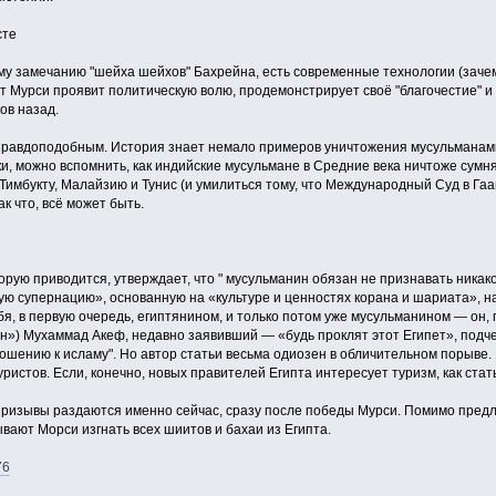
сте
кому замечанию "шейха шейхов" Бахрейна, есть современные технологии (заче
т Мурси проявит политическую волю, продемонстрирует своё "благочестие" и
ов назад.
еправдоподобным. История знает немало примеров уничтожения мусульманам
и, можно вспомнить, как индийские мусульмане в Средние века ничтоже сумн
Тимбукту, Малайзию и Тунис (и умилиться тому, что Международный Суд в Га
к что, всё может быть.
торую приводится, утверждает, что " мусульманин обязан не признавать ник
ю супернацию», основанную на «культуре и ценностях корана и шариата», на 
бя, в первую очередь, египтянином, и только потом уже мусульманином — он
») Мухаммад Акеф, недавно заявивший — «будь проклят этот Египет», подчер
ошению к исламу". Но автор статьи весьма одиозен в обличительном порыве. М
ристов. Если, конечно, новых правителей Египта интересует туризм, как ста
 призывы раздаются именно сейчас, сразу после победы Мурси. Помимо пред
вают Морси изгнать всех шиитов и бахаи из Египта.
76