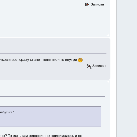
Записан
ков и все. сразу станет понятно что внутри
Записан
лбут их."
рно? То есть там решение не принималось и не