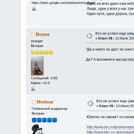
https://sites.google.com/site/kamennyekopi/
Одно на всех дано нам неб
Люди, одни у всех у нас тре
Одни пути, одни дороги, пу
Кто не успел еще ув
Вовик
«
Ответ #8 :
13 Июля 2012
stranger
Ветеран
"Да и никто не даст их сне
Да? А вспомните как растр
Сообщений: 1700
Карма: +1/-0
Кто не успел еще ув
Medwar
«
Ответ #9 :
13 Июля 201
Глобальный модератор
Ветеран
Юнеско не сможет останови
http://www.rbc.ru/rbcfreene
http://www.bbc.co.uk/russia