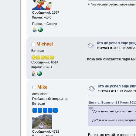
«
Последнее редактирование: 
Сообщений: 1587
Карма: +8/-0
Павел, г. София
Кто не успел еще ув
Michael
«
Ответ #10 :
13 Июля 201
Ветеран
пока оон очухается пара ми
Сообщений: 6514
Карма: +37/-1
Кто не успел еще ув
Mike
«
Ответ #11 :
13 Июля 20
enthusiast
Глобальный модератор
Цитата: Вовик от 13 Июля 2012
Ветеран
"Да и никто не даст их снес
Да? А вспомните как растре
Сообщений: 4792
Вовик, не путайте грешное