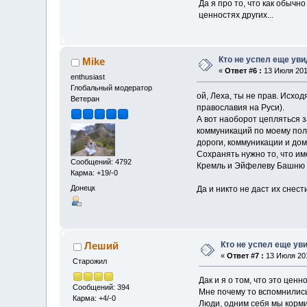
Да я про то, что как обычн
ценностях других...
Кто не успел еще ув
Mike
«
Ответ #6 :
13 Июля 2012
enthusiast
Глобальный модератор
ой, Леха, ты не прав. Исход
Ветеран
православия на Руси).
А вот наоборот цепляться 
коммуникаций по моему полн
дороги, коммуникации и дом
Сохранять нужно то, что им
Сообщений: 4792
Кремль и Эйфелеву Башню л
Карма: +19/-0
Донецк
Да и никто не даст их снес
Кто не успел еще ув
Леший
«
Ответ #7 :
13 Июля 201
Старожил
Дак и я о том, что это ценн
Сообщений: 394
Мне почему то вспомнились
Карма: +4/-0
Люди, одним себя мы корм