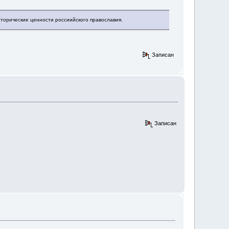
сторические ценности россиийского православия.
Записан
Записан