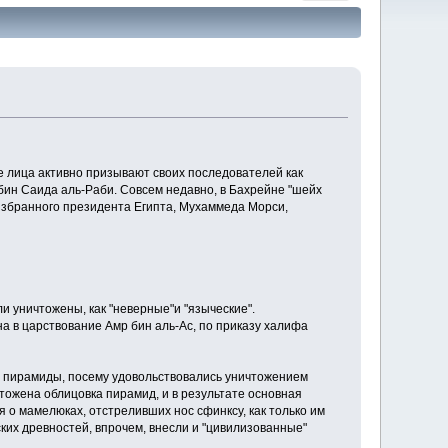
 лица активно призывают своих последователей как
бин Саида аль-Раби. Совсем недавно, в Бахрейне "шейх
избранного президента Египта, Мухаммеда Морси,
ли уничтожены, как "неверные"и "языческие".
а в царствование Амр бин аль-Ас, по приказу халифа
шать пирамиды, посему удовольствовались уничтожением
тожена облицовка пирамид, и в результате основная
я о мамелюках, отстреливших нос сфинксу, как только им
ких древностей, впрочем, внесли и "цивилизованные"