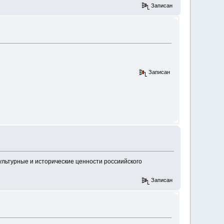
Записан
Записан
культурные и исторические ценности россиийского
Записан