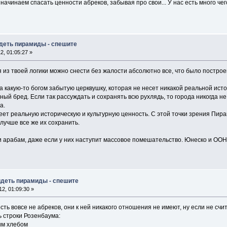
о начинаем спасать ценности абреков, забывая про свои... У нас есть много че
идеть пирамиды - спешите
, 01:05:27 »
я из твоей логики можно снести без жалости абсолютно все, что было построен
за какую-то богом забытую церквушку, которая не несет никакой реальной ис
ый бред. Если так рассуждать и сохранять всю рухлядь, то города никогда 
а.
еет реальную историческую и культурную ценность. С этой точки зрения Пир
учше все же их сохранить.
ти арабам, даже если у них наступит массовое помешательство. Юнеско и ООН
идеть пирамиды - спешите
2, 01:09:30 »
ость вовсе не абреков, они к ней никакого отношения не имеют, ну если не счит
 строки Розенбаума:
им хлебом