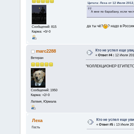
Цитата: Леха от 12 Июля 2012,
А мне по барабану, если чес
да ты чё?
? надо в Росс
Сообщений: 815
Карма: +0/-0
Кто не успел еще ув
marc2288
«
Ответ #4 :
12 Июля 2012
Ветеран
"КОЛЛЕКЦИОНЕР ЕГИПЕТСКИ
Сообщений: 1950
Карма: +2/-0
Латвия, Юрмала
Кто не успел еще ув
Леха
«
Ответ #5 :
13 Июля 201
Гость