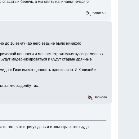
го спасать и беречь, а мы опять начинаем печься о
Записан
о до 10 века? (до него ведь не было никакого
торической ценности и мешает строительству современных
не будут модернизироваться и будут старые дрянные
амиды в Гизе имеют ценность однозначно. И Колизей и
ы всякие задолбут их.
Записан
ать того, что стригут деньги с помощью этого чуда.