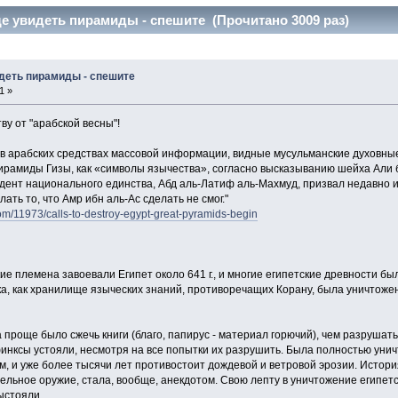
ще увидеть пирамиды - спешите (Прочитано 3009 раз)
идеть пирамиды - спешите
1 »
у от "арабской весны"!
 арабских средствах массовой информации, видные мусульманские духовные
ирамиды Гизы, как «символы язычества», согласно высказыванию шейха Али 
идент национального единства, Абд аль-Латиф аль-Махмуд, призвал недавно 
ать то, что Амр ибн аль-Ас сделать не смог."
m/11973/calls-to-destroy-egypt-great-pyramids-begin
кие племена завоевали Египет около 641 г., и многие египетские древности бы
а, как хранилище языческих знаний, противоречащих Корану, была уничтожен
куда проще было сжечь книги (благо, папирус - материал горючий), чем разру
инксы устояли, несмотря на все попытки их разрушить. Была полностью унич
м, и уже более тысячи лет противостоит дождевой и ветровой эрозии. Истори
ельное оружие, стала, вообще, анекдотом. Свою лепту в уничтожение египетс
ыстояли.