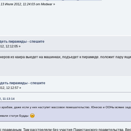
13 Июля 2012, 11:24:03 от Medwar
»
идеть пирамиды - спешите
2, 12:12:05 »
неров из каира выедет на машинках, подъедет к пирамиде. положит пару ящич
идеть пирамиды - спешите
12, 12:12:57 »
, 11:13:14
ти арабам, даже если у них наступит массовое помешательство. Юнеско и ООНы всякие задо
ливали статуи Будды
 с праведным. Там расстреляли без участия Пакистанского правительства. Ве