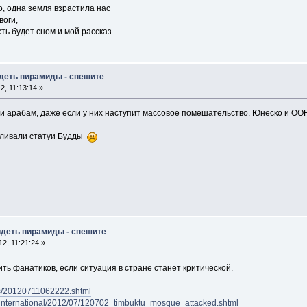
о, одна земля взрастила нас
воги,
сть будет сном и мой рассказ
идеть пирамиды - спешите
, 11:13:14 »
сти арабам, даже если у них наступит массовое помешательство. Юнеско и ООН
еливали статуи Будды
идеть пирамиды - спешите
2, 11:21:24 »
ть фанатиков, если ситуация в стране станет критической.
ws/20120711062222.shtml
n/international/2012/07/120702_timbuktu_mosque_attacked.shtml