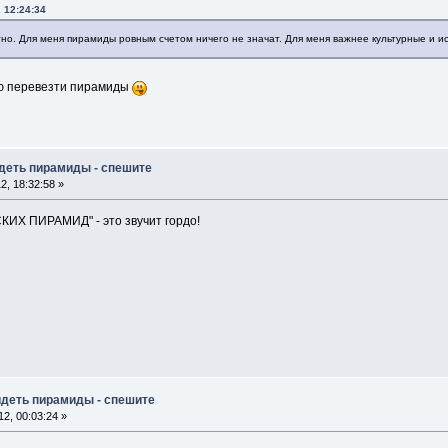
 12:24:34
тно. Для меня пирамиды ровным счетом ничего не значат. Для меня важнее культурные и и
ию перевезти пирамиды
идеть пирамиды - спешите
, 18:32:58 »
Х ПИРАМИД" - это звучит гордо!
идеть пирамиды - спешите
2, 00:03:24 »