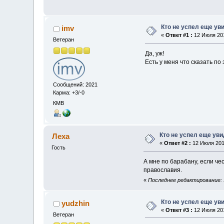
Кто не успел еще ув
imv
«
Ответ #1 :
12 Июля 201
Ветеран
Да, уж!
Есть у меня что сказать по
Сообщений: 2021
Карма: +3/-0
КМВ
Кто не успел еще ув
Леха
«
Ответ #2 :
12 Июля 2012
Гость
А мне по барабану, если че
православия.
«
Последнее редактирование: 
Кто не успел еще ув
yudzhin
«
Ответ #3 :
12 Июля 201
Ветеран