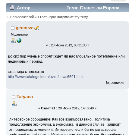
Автор
Тема: Станет ли Европа
Сибирью (Прочитано 2312 раз)
0 Пользователей и 1 Гость просматривают эту тему.
geonews
Модератор
«
:
28 Июня 2012, 00:31:30 »
До сих пор ученые спорят: ждет ли нас глобальное потепление или
ледниковый период.
страница с новостью
http://www.catalogmineralov.ru/news6691.html
Записан
Tatyana
«
Ответ #1 :
29 Июня 2012, 14:02:40 »
Интересное сообщение! Как все взаимосвязано. Политика
продолжение экономики, а экономика , в данном случае , зависит
от природных изменений. Интересно, если бы не катастрофа
нефтяной платформы в Мексиканском заливе, были бы проблемы