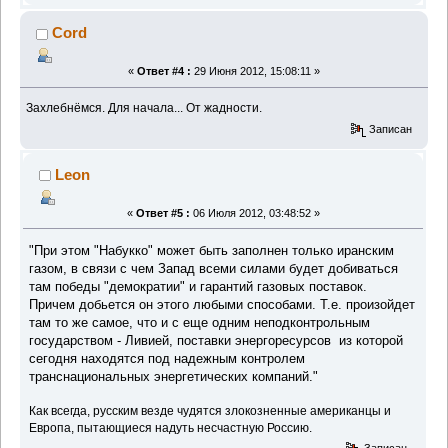
Cord
«
Ответ #4 :
29 Июня 2012, 15:08:11 »
Захлебнёмся. Для начала... От жадности.
Записан
Leon
«
Ответ #5 :
06 Июля 2012, 03:48:52 »
"При этом "Набукко" может быть заполнен только иранским
газом, в связи с чем Запад всеми силами будет добиваться
там победы "демократии" и гарантий газовых поставок.
Причем добьется он этого любыми способами. Т.е. произойдет
там то же самое, что и с еще одним неподконтрольным
государством - Ливией, поставки энергоресурсов из которой
сегодня находятся под надежным контролем
транснациональных энергетических компаний."
Как всегда, русским везде чудятся злокозненные американцы и
Европа, пытающиеся надуть несчастную Россию.
Записан