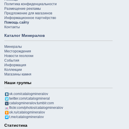
Политика конфиденциальности
Размещение рекламы
Предложение для магазинов
Информационное партнёрство
Помощь сайту
Контакты
Каталог Минералов
Минералы
Месторождения
Новости геологии
События
Информация
Коллекции
Магазины камня
Наши группы
vk.com/catalogmineralov
twitter.com/catalogmineral
catalogmineralov.tumblr.com
flickr.com/photos/catalogmineralov
ok.ru/catalogmineralov
t.me/catalogmineralov
Статистика