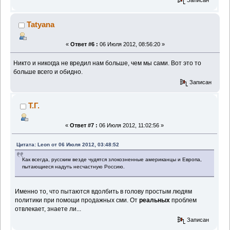
Tatyana
«
Ответ #6 :
06 Июля 2012, 08:56:20 »
Никто и никогда не вредил нам больше, чем мы сами. Вот это то
больше всего и обидно.
Записан
Т.Г.
«
Ответ #7 :
06 Июля 2012, 11:02:56 »
Цитата: Leon от 06 Июля 2012, 03:48:52
Как всегда, русским везде чудятся злокозненные американцы и Европа,
пытающиеся надуть несчастную Россию.
Именно то, что пытаются вдолбить в голову простым людям
политики при помощи продажных сми. От
реальных
проблем
отвлекает, знаете ли...
Записан