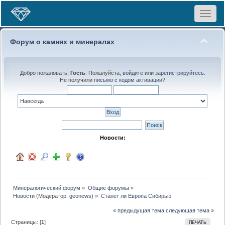
Toggle
navigat
Форум о камнях и минералах
Добро пожаловать,
Гость
. Пожалуйста,
войдите
или
зарегистрируйтесь
.
Не получили
письмо с кодом активации
?
Новости:
Минералогический форум
»
Общие форумы
»
Новости
(Модератор:
geonews
) »
Станет ли Европа Сибирью
« предыдущая тема
следующая тема »
Страницы: [
1
]
ПЕЧАТЬ