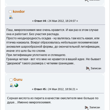
kovdor
«
Ответ #4 :
24 Мая 2012, 18:24:07 »
Паш, микрогеохимия мне очень нравится. И как раз в этом случае
она и работает. Без участия распада.
Просто неоднородность осадка - ну валялась там кость какая, или
птичка накакала. Вокруг образовалась небольшая геохимическая
аномалия шарообразной формы, до окончательной литификации,
иначе это шло бы по слоям.
При литификации уплотнило и сплющило.
Граница четкая - вот что мне не нравится в вашей идее. Не бывает
"двориков" такого размера с четкими границами..
Записан
Guru
«
Ответ #5 :
24 Мая 2012, 18:56:21 »
Серная кислота из пирита в качестве окислителя мне больше по
душе... Именно микрогеохимия.
Записан