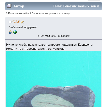
Автор
Тема: Генезис белых зон в
углистом алевроите. (Прочитано 7923 раз)
0 Пользователей и 1 Гость просматривают эту тему.
GAS
Глобальный модератор
«
:
24 Мая 2012, 11:51:50 »
Ну не то, чтобы похвастаться, а просто поделиться. Корифеям
может и не интересно, а меня вот удивило.