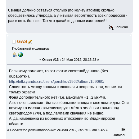
Свинца должно остаться столько (по кол-ву атомов) сколько
обесцветилось углерода, а учитывая вероятность всех процессов -
раз в пять больше. Так что давайте данные измерений!
Записан
GAS
Глобальный модератор
«
Ответ #13 :
24 Мая 2012, 20:13:23 »
Если кому поможет, то вот фотки свеженайденного (без
обработки).
http://fotki.yandex.ru/users/gorshkov1962/album/159060/
Слоистость между зонами сплошная и непрерывная, меняется
только окраска.
Фона дополнительного нет (т.е. максимум +1...2 мкР/ч).
А вот очень мелкие тёмные зёрнышки иногда в светлом видны. Они
почему-то
слегка
люменисцируют жёлто-зелёным только под
светодиодом (УФ), а под лампами свечения не видно.
А, да, каменюжка из моренных отложений во Владимирской
области.
«
Последнее редактирование: 24 Мая 2012, 20:18:05 от GAS
»
Записан