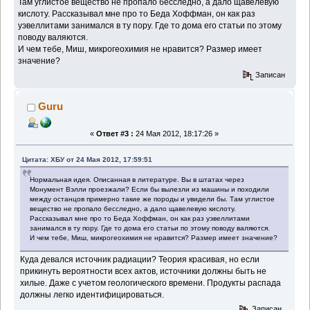
Там углистое вещество не пропало бесследно, а дало щавелевую
кислоту. Рассказывал мне про то Беда Хоффман, он как раз
уэвеллитами занимался в ту пору. Где то дома его статьи по этому
поводу валяются.
И чем тебе, Миш, микрогеохимия не нравится? Размер имеет
значение?
Записан
Guru
«
Ответ #3 :
24 Мая 2012, 18:17:26 »
Цитата: ХБУ от 24 Мая 2012, 17:59:51
Нормальная идея. Описанная в литературе. Вы в штатах через
Монумент Вэлли проезжали? Если бы вылезли из машины и походили
между останцов примерно такие же породы и увидели бы. Там углистое
вещество не пропало бесследно, а дало щавелевую кислоту.
Рассказывал мне про то Беда Хоффман, он как раз уэвеллитами
занимался в ту пору. Где то дома его статьи по этому поводу валяются.
И чем тебе, Миш, микрогеохимия не нравится? Размер имеет значение?
Куда девался источник радиации? Теория красивая, но если
прикинуть вероятности всех актов, источники должны быть не
хилые. Даже с учетом геологического времени. Продукты распада
должны легко идентифицироваться.
Записан