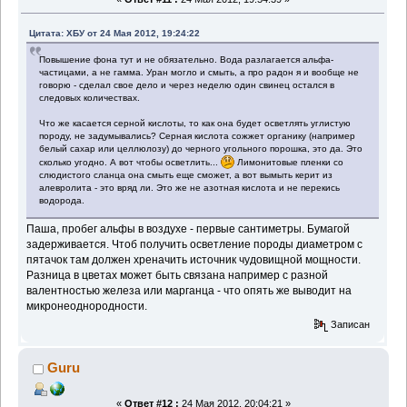
Цитата: ХБУ от 24 Мая 2012, 19:24:22
Повышение фона тут и не обязательно. Вода разлагается альфа-
частицами, а не гамма. Уран могло и смыть, а про радон я и вообще не
говорю - сделал свое дело и через неделю один свинец остался в
следовых количествах.
Что же касается серной кислоты, то как она будет осветлять углистую
породу, не задумывались? Серная кислота сожжет органику (например
белый сахар или целлюлозу) до черного угольного порошка, это да. Это
сколько угодно. А вот чтобы осветлить...
Лимонитовые пленки со
слюдистого сланца она смыть еще сможет, а вот вымыть керит из
алевролита - это вряд ли. Это же не азотная кислота и не перекись
водорода.
Паша, пробег альфы в воздухе - первые сантиметры. Бумагой
задерживается. Чтоб получить осветление породы диаметром с
пятачок там должен хреначить источник чудовищной мощности.
Разница в цветах может быть связана например с разной
валентностью железа или марганца - что опять же выводит на
микронеоднородности.
Записан
Guru
«
Ответ #12 :
24 Мая 2012, 20:04:21 »