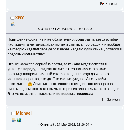
Записан
ХБУ
«
Ответ #8 :
24 Мая 2012, 19:24:22 »
Повышение фона тут и не обязательно. Вода разлагается альфа-
частицами, а не гамма. Уран могло и смыть, а про радон я и вообще
не говорю - сделал свое дело и через неделю один свинец остался в
следовых количествах.
Что же касается серной кислоты, то как она будет осветлять
углистую породу, не задумывались? Серная кислота сожжет
органику (например белый сахар или целлюлозу) до черного
угольного порошка, это да. Это сколько угодно. А вот чтобы
осветлить...
Лимонитовые пленки со слюдистого сланца она
смыть еще сможет, а вот вымыть керит из алевролита - это вряд ли.
Это же не азотная кислота и не перекись водорода.
Записан
Michael
«
Ответ #9 :
24 Мая 2012, 19:26:34 »