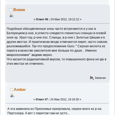
Вовик
«
Ответ #6 :
24 Мая 2012, 19:12:12 »
Подобные обесцвеченные зоны часто встречаются и у нас в
Белорецком р-оне, в углисто-слюдисто-глинистых сланцах в осевой
зоне хр. Урал-тау, р-оне пос. Сланцы, в р-оне г. Золотые Шишки и в
других местах. И практически везде отмечается пирит, часто совсем
разложившийся. Так что предположение Guru: " Серная кислота из
пирита в качестве окислителя мне больше по душе... Именно
микрогеохимия" видимо верно.
Что касается радиоактивной версии, то повышенного фона ни где в
этих местах не отмечено.
Записан
Amber
«
Ответ #7 :
24 Мая 2012, 19:18:30 »
А эта каменюга из Прионежья прихромала, скорее всего из р-на
Пертозера. А вот с пиритом там не густо...