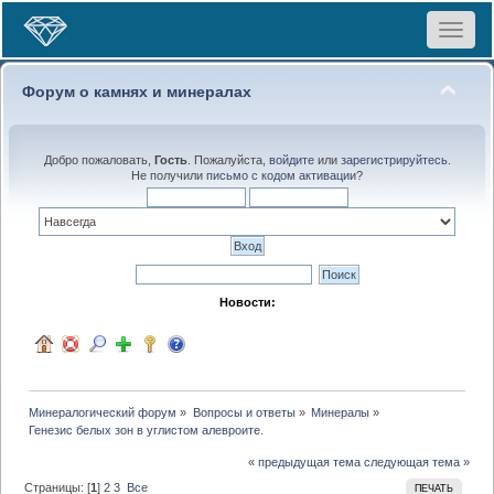
Toggle
navigat
Форум о камнях и минералах
Добро пожаловать,
Гость
. Пожалуйста,
войдите
или
зарегистрируйтесь
.
Не получили
письмо с кодом активации
?
Новости:
Минералогический форум
»
Вопросы и ответы
»
Минералы
»
Генезис белых зон в углистом алевроите.
« предыдущая тема
следующая тема »
Страницы: [
1
]
2
3
Все
ПЕЧАТЬ