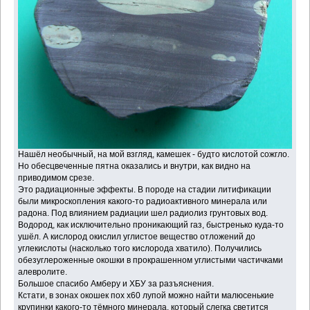
Нашёл необычный, на мой взгляд, камешек - будто кислотой сожгло.
Но обесцвеченные пятна оказались и внутри, как видно на
приводимом срезе.
Это радиационные эффекты. В породе на стадии литификации
были микроскопления какого-то радиоактивного минерала или
радона. Под влиянием радиации шел радиолиз грунтовых вод.
Водород, как исключительно проникающий газ, быстренько куда-то
ушёл. А кислород окислил углистое вещество отложений до
углекислоты (насколько того кислорода хватило). Получились
обезуглероженные окошки в прокрашенном углистыми частичками
алевролите.
Большое спасибо Амберу и ХБУ за разъяснения.
Кстати, в зонах окошек пох х60 лупой можно найти малюсенькие
крупинки какого-то тёмного минерала, который слегка светится