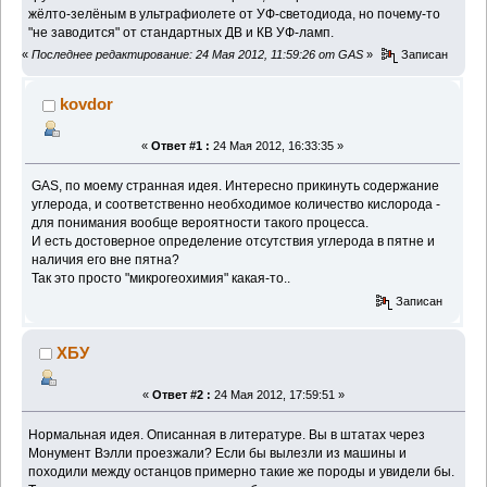
жёлто-зелёным в ультрафиолете от УФ-светодиода, но почему-то
"не заводится" от стандартных ДВ и КВ УФ-ламп.
«
Последнее редактирование: 24 Мая 2012, 11:59:26 от GAS
»
Записан
kovdor
«
Ответ #1 :
24 Мая 2012, 16:33:35 »
GAS, по моему странная идея. Интересно прикинуть содержание
углерода, и соответственно необходимое количество кислорода -
для понимания вообще вероятности такого процесса.
И есть достоверное определение отсутствия углерода в пятне и
наличия его вне пятна?
Так это просто "микрогеохимия" какая-то..
Записан
ХБУ
«
Ответ #2 :
24 Мая 2012, 17:59:51 »
Нормальная идея. Описанная в литературе. Вы в штатах через
Монумент Вэлли проезжали? Если бы вылезли из машины и
походили между останцов примерно такие же породы и увидели бы.