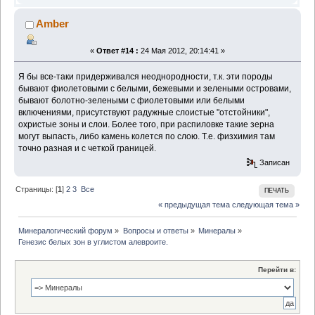
Amber
«
Ответ #14 :
24 Мая 2012, 20:14:41 »
Я бы все-таки придерживался неоднородности, т.к. эти породы
бывают фиолетовыми с белыми, бежевыми и зелеными островами,
бывают болотно-зелеными с фиолетовыми или белыми
включениями, присутствуют радужные слоистые "отстойники",
охристые зоны и слои. Более того, при распиловке такие зерна
могут выпасть, либо камень колется по слою. Т.е. физхимия там
точно разная и с четкой границей.
Записан
Страницы: [
1
]
2
3
Все
ПЕЧАТЬ
« предыдущая тема
следующая тема »
Минералогический форум
»
Вопросы и ответы
»
Минералы
»
Генезис белых зон в углистом алевроите.
Перейти в: