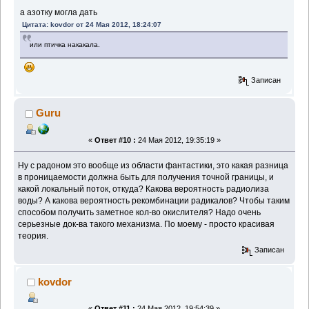
а азотку могла дать
Цитата: kovdor от 24 Мая 2012, 18:24:07
или птичка накакала.
Записан
Guru
«
Ответ #10 :
24 Мая 2012, 19:35:19 »
Ну с радоном это вообще из области фантастики, это какая разница
в проницаемости должна быть для получения точной границы, и
какой локальный поток, откуда? Какова вероятность радиолиза
воды? А какова вероятность рекомбинации радикалов? Чтобы таким
способом получить заметное кол-во окислителя? Надо очень
серьезные док-ва такого механизма. По моему - просто красивая
теория.
Записан
kovdor
«
Ответ #11 :
24 Мая 2012, 19:54:39 »