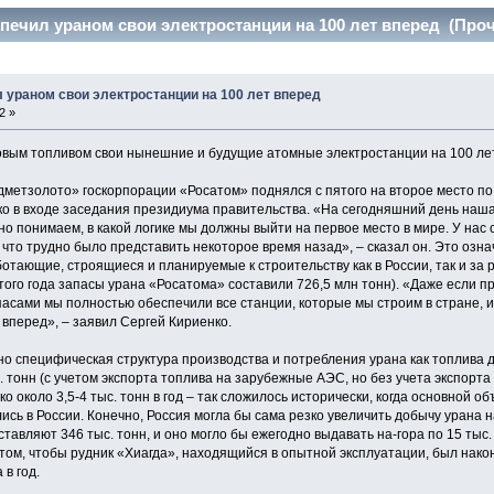
печил ураном свои электростанции на 100 лет вперед (Проч
 ураном свои электростанции на 100 лет вперед
2 »
вым топливом свои нынешние и будущие атомные электростанции на 100 ле
метзолото» госкорпорации «Росатом» поднялся с пятого на второе место по 
о в входе заседания президиума правительства. «На сегодняшний день наша
но понимаем, в какой логике мы должны выйти на первое место в мире. У нас
что трудно было представить некоторое время назад», – сказал он. Это озна
отающие, строящиеся и планируемые к строительству как в России, так и за
того года запасы урана «Росатома» составили 726,5 млн тонн). «Даже если пр
пасами мы полностью обеспечили все станции, которые мы строим в стране, 
 вперед», – заявил Сергей Кириенко.
но специфическая структура производства и потребления урана как топлива 
. тонн (с учетом экспорта топлива на зарубежные АЭС, но без учета экспорта
ко около 3,5-4 тыс. тонн в год – так сложилось исторически, когда основной 
ись в России. Конечно, Россия могла бы сама резко увеличить добычу урана 
тавляют 346 тыс. тонн, и оно могло бы ежегодно выдавать на-гора по 15 тыс. 
 том, чтобы рудник «Хиагда», находящийся в опытной эксплуатации, был на
 в год.