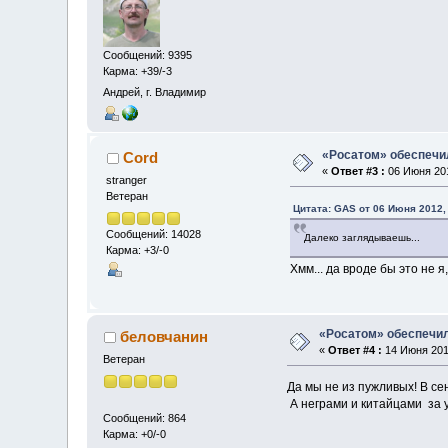
Сообщений: 9395
Карма: +39/-3
Андрей, г. Владимир
«Росатом» обеспечил
Cord
«
Ответ #3 :
06 Июня 201
stranger
Ветеран
Цитата: GAS от 06 Июня 2012,
Сообщений: 14028
Далеко заглядываешь...
Карма: +3/-0
Хмм... да вроде бы это не я,
«Росатом» обеспечил
беловчанин
«
Ответ #4 :
14 Июня 2012
Ветеран
Да мы не из пужливых! В се
А неграми и китайцами за у
Сообщений: 864
Карма: +0/-0