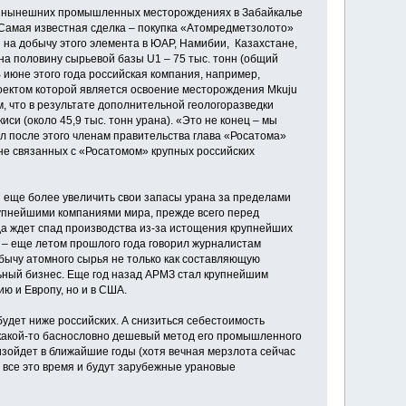
 на нынешних промышленных месторождениях в Забайкалье
. Самая известная сделка – покупка «Атомредметзолото»
 на добычу этого элемента в ЮАР, Намибии, Казахстане,
а половину сырьевой базы U1 – 75 тыс. тонн (общий
 июне этого года российская компания, например,
оектом которой является освоение месторождения Mkuju
м, что в результате дополнительной геологоразведки
си (около 45,9 тыс. тонн урана). «Это не конец – мы
л после этого членам правительства глава «Росатома»
 не связанных с «Росатомом» крупных российских
 еще более увеличить свои запасы урана за пределами
рупнейшими компаниями мира, прежде всего перед
а ждет спад производства из-за истощения крупнейших
, – еще летом прошлого года говорил журналистам
бычу атомного сырья не только как составляющую
льный бизнес. Еще год назад АРМЗ стал крупнейшим
ю и Европу, но и в США.
будет ниже российских. А снизиться себестоимость
т какой-то баснословно дешевый метод его промышленного
оизойдет в ближайшие годы (хотя вечная мерзлота сейчас
 все это время и будут зарубежные урановые