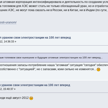
кая атомная корпорация интенсифицировала и деятельность по созданию усл
да топливом для АЭС может стать не только обогащенный уран, но и отработ
их АЭС, не могут пока сказать ни в России, ни в Китае, ни в Индии (по сути,
rosli-uranom/
 ураном свои электростанции на 100 лет вперед
2, 14:36:33 »
ым топливом свои нынешние и будущие атомные электростанции на 100 лет вперед...
соотношения запасы-потребление наша "атомная" ситуация "сегодня" обеспече
 собственно с "ситуацией", не с запасами, коии сильно не изменятся...
 ураном свои электростанции на 100 лет вперед
, 15:40:37 »
еди ещё август-2012