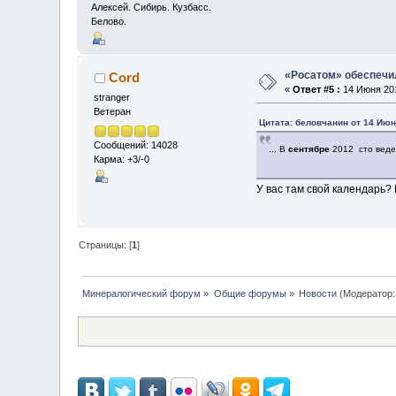
Алексей. Сибирь. Кузбасс.
Белово.
«Росатом» обеспечил
Cord
«
Ответ #5 :
14 Июня 201
stranger
Ветеран
Цитата: беловчанин от 14 Июн
Сообщений: 14028
... В
сентябре
2012 сто веде
Карма: +3/-0
У вас там свой календарь?
Страницы: [
1
]
Минералогический форум
»
Общие форумы
»
Новости
(Модератор