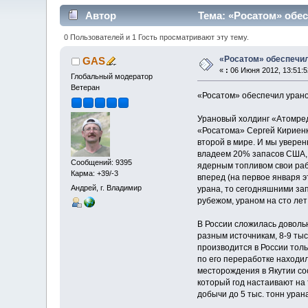
Автор
Тема: «Росатом» обес
0 Пользователей и 1 Гость просматривают эту тему.
«Росатом» обеспечил
GAS
«
:
06 Июня 2012, 13:51:5
Глобальный модератор
Ветеран
«Росатом» обеспечил урано
Урановый холдинг «Атомред
«Росатома» Сергей Кириенк
второй в мире. И мы уверен
владеем 20% запасов США, 
Сообщений: 9395
ядерным топливом свои раб
Карма: +39/-3
вперед (на первое января э
Андрей, г. Владимир
урана, то сегодняшними за
рубежом, ураном на сто лет
В России сложилась доволь
разным источникам, 8-9 тыс
производится в России толь
по его переработке находил
месторождения в Якутии сос
который год настаивают на
добычи до 5 тыс. тонн урана