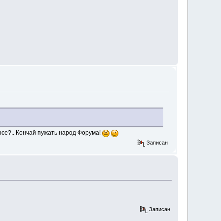
се?.. Кончай пужать народ Форума!
Записан
Записан