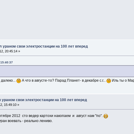
 ураном свои электростанции на 100 лет вперед
2, 20:45:14 »
 15:40:37
 далеко...
А что в августе-то? Парад Планет- в декабре с.г...
Иль ты о Мар
 ураном свои электростанции на 100 лет вперед
, 15:49:10 »
нтябре 2012 сто ведер картохи накопаем и август нам "по".
ран воевать - реально лениво.