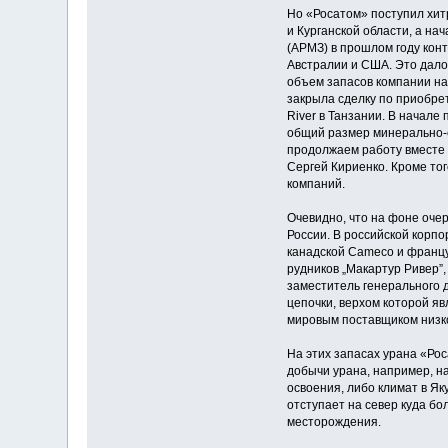
Но «Росатом» поступил хит
и Курганской области, а н
(АРМЗ) в прошлом году кон
Австралии и США. Это дало
объем запасов компании на 
закрыла сделку по приобре
River в Танзании. В начале
общий размер минерально-сы
продолжаем работу вместе 
Сергей Кириенко. Кроме тог
компаний.
Очевидно, что на фоне оче
России. В российской корп
канадской Cameco и францу
рудников „Макартур Ривер”,
заместитель генерального 
цепочки, верхом которой я
мировым поставщиком низкоо
На этих запасах урана «Рос
добычи урана, например, н
освоения, либо климат в Як
отступает на север куда б
месторождения.