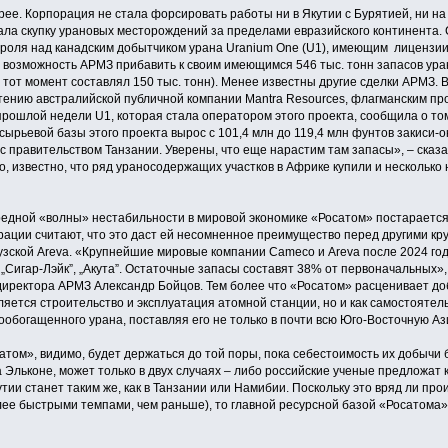
рее. Корпорация не стала форсировать работы ни в Якутии с Бурятией, ни
ачала скупку урановых месторождений за пределами евразийского континента
троля над канадским добытчиком урана Uranium One (U1), имеющим лицензии
 возможность АРМЗ прибавить к своим имеющимся 546 тыс. тонн запасов уран
тот момент составлял 150 тыс. тонн). Менее известны другие сделки АРМЗ. В
тению австралийской публичной компании Mantra Resources, флагманским пр
 прошлой недели U1, которая стала оператором этого проекта, сообщила о то
рьевой базы этого проекта вырос с 101,4 млн до 119,4 млн фунтов закиси-оки
с правительством Танзании. Уверены, что еще нарастим там запасы», – сказа
о, известно, что ряд ураносодержащих участков в Африке купили и несколько
редной «волны» нестабильности в мировой экономике «Росатом» постарается
орации считают, что это даст ей несомненное преимущество перед другими к
зской Areva. «Крупнейшие мировые компании Cameco и Areva после 2024 год
 „Сигар-Лэйк”, „Акута”. Остаточные запасы составят 38% от первоначальных»
директора АРМЗ Александр Бойцов. Тем более что «Росатом» расценивает до
вляется строительство и эксплуатация атомной станции, но и как самостояте
богащенного урана, поставляя его не только в почти всю Юго-Восточную Ази
атом», видимо, будет держаться до той поры, пока себестоимость их добычи 
а Эльконе, может только в двух случаях – либо российские ученые предложа
утии станет таким же, как в Танзании или Намибии. Поскольку это вряд ли пр
олее быстрыми темпами, чем раньше), то главной ресурсной базой «Росатома»