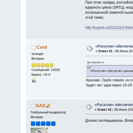
При этом, правда, российс
ядерного цикла (ЗЯТЦ), ког
полноценной заменой нынешн
этой теме).
http://expert.ru/2011/11/14/ob
«Росатом» обеспечил
Cord
«
Ответ #1 :
06 Июня 201
stranger
Ветеран
Цитировать
Сообщений: 14028
«Росатом» обеспечил уранов
Карма: +3/-0
Красиво. Грубо говоря, из 
будет лет эдак через 10-20
«Росатом» обеспечил
GAS
«
Ответ #2 :
06 Июня 2012
Глобальный модератор
Ветеран
Далеко заглядываешь. Впер