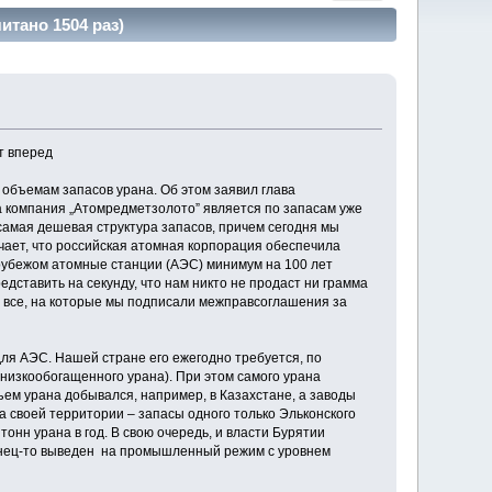
итано 1504 раз)
т вперед
объемам запасов урана. Об этом заявил глава
 компания „Атомредметзолото” является по запасам уже
 самая дешевая структура запасов, причем сегодня мы
чает, что российская атомная корпорация обеспечила
 рубежом атомные станции (АЭС) минимум на 100 лет
едставить на секунду, что нам никто не продаст ни грамма
и все, на которые мы подписали межправсоглашения за
для АЭС. Нашей стране его ежегодно требуется, по
 низкообогащенного урана). При этом самого урана
объем урана добывался, например, в Казахстане, а заводы
на своей территории – запасы одного только Эльконского
тонн урана в год. В свою очередь, и власти Бурятии
конец-то выведен на промышленный режим с уровнем