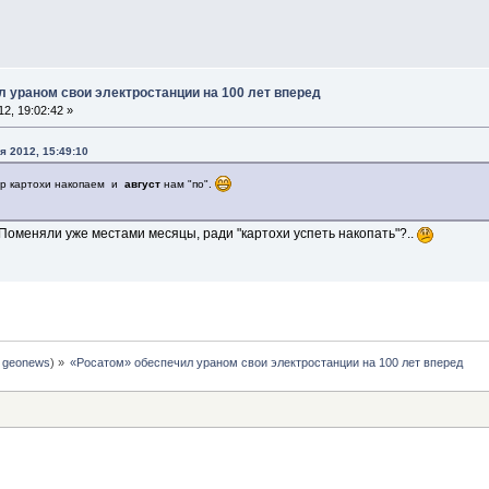
 ураном свои электростанции на 100 лет вперед
2, 19:02:42 »
я 2012, 15:49:10
р картохи накопаем и
август
нам "по".
 Поменяли уже местами месяцы, ради "картохи успеть накопать"?..
:
geonews
) »
«Росатом» обеспечил ураном свои электростанции на 100 лет вперед