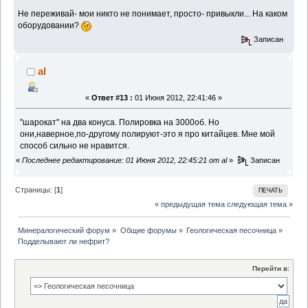
Не переживай- мои никто не понимает, просто- привыкли... На каком
оборудовании?
Записан
al
«
Ответ #13 :
01 Июня 2012, 22:41:46 »
"шарокат" на два конуса. Полировка на 3000об. Но
они,наверное,по-другому полируют-это я про китайцев. Мне мой
способ сильно не нравится.
«
Последнее редактирование: 01 Июня 2012, 22:45:21 от al
»
Записан
Страницы: [
1
]
ПЕЧАТЬ
« предыдущая тема
следующая тема »
Минералогический форум
»
Общие форумы
»
Геологическая песочница
»
Подделывают ли нефрит?
Перейти в: