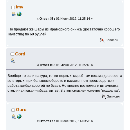
imv
«
Ответ #5 :
01 Июня 2012, 11:25:14 »
Но продают же шары из мраморного оникса (достаточно хорошего
качества) по 60 рублей!
Записан
Cord
«
Ответ #6 :
01 Июня 2012, 11:35:46 »
Вообще-то если натура, то, во-первых, сырьё там весьма дешевое, а
во-вторых- при большом обороте и налаженном производстве и
работа шибко дорогой не будет. Но вполне возможна и штамповка
стекляная какая-нибудь, литьё. В этом смысле- конечно "подделка".
Записан
Guru
«
Ответ #7 :
01 Июня 2012, 14:03:28 »