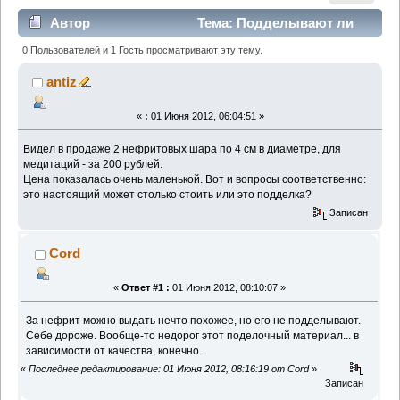
Автор
Тема: Подделывают ли
нефрит? (Прочитано 3050 раз)
0 Пользователей и 1 Гость просматривают эту тему.
antiz
«
:
01 Июня 2012, 06:04:51 »
Видел в продаже 2 нефритовых шара по 4 см в диаметре, для
медитаций - за 200 рублей.
Цена показалась очень маленькой. Вот и вопросы соответственно:
это настоящий может столько стоить или это подделка?
Записан
Cord
«
Ответ #1 :
01 Июня 2012, 08:10:07 »
За нефрит можно выдать нечто похожее, но его не подделывают.
Себе дороже. Вообще-то недорог этот поделочный материал... в
зависимости от качества, конечно.
«
Последнее редактирование: 01 Июня 2012, 08:16:19 от Cord
»
Записан