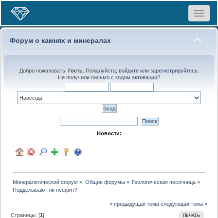
Toggle
navigat
Форум о камнях и минералах
Добро пожаловать,
Гость
. Пожалуйста,
войдите
или
зарегистрируйтесь
.
Не получили
письмо с кодом активации
?
Новости:
Минералогический форум
»
Общие форумы
»
Геологическая песочница
»
Подделывают ли нефрит?
« предыдущая тема
следующая тема »
Страницы: [
1
]
ПЕЧАТЬ