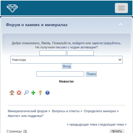
Toggle
navigat
Форум о камнях и минералах
Добро пожаловать,
Гость
. Пожалуйста,
войдите
или
зарегистрируйтесь
.
Не получили
письмо с кодом активации
?
Новости:
Минералогический форум
»
Вопросы и ответы
»
Определите минерал
»
Аметист или подделка?
« предыдущая тема
следующая тема »
Страницы: [
1
]
ПЕЧАТЬ