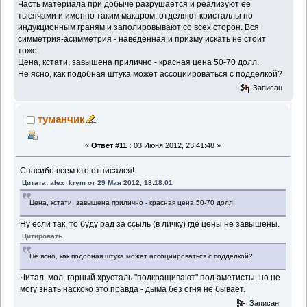
Часть материала при добыче разрушается и реализуют ее
тысячами и именно таким макаром: отделяют кристаллы по
индукционным граням и заполировывают со всех сторон. Вся
симметрия-асимметрия - наведенная и призму искать не стоит
тоже.
Цена, кстати, завышена прилично - красная цена 50-70 долл.
Не ясно, как подобная штука может ассоциироваться с подделкой?
Записан
туманчик
«
Ответ #11 :
03 Июня 2012, 23:41:48 »
Спасибо всем кто отписался!
Цитата: alex_krym от 29 Мая 2012, 18:18:01
Цена, кстати, завышена прилично - красная цена 50-70 долл.
Ну если так, то буду рад за ссыль (в личку) где цены не завышены.
Цитировать
Не ясно, как подобная штука может ассоциироваться с подделкой?
Читал, мол, горный хрусталь "подкращивают" под аметисты, но не
могу знать наскоко это правда - дыма без огня не бывает.
Записан