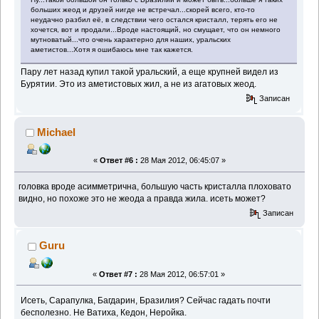
больших жеод и друзей нигде не встречал...скорей всего, кто-то
неудачно разбил её, в следствии чего остался кристалл, терять его не
хочется, вот и продали...Вроде настоящий, но смущает, что он немного
мутноватый...что очень характерно для наших, уральских
аметистов...Хотя я ошибаюсь мне так кажется.
Пару лет назад купил такой уральский, а еще крупней видел из
Бурятии. Это из аметистовых жил, а не из агатовых жеод.
Записан
Michael
«
Ответ #6 :
28 Мая 2012, 06:45:07 »
головка вроде асимметрична, большую часть кристалла плоховато
видно, но похоже это не жеода а правда жила. исеть может?
Записан
Guru
«
Ответ #7 :
28 Мая 2012, 06:57:01 »
Исеть, Сарапулка, Багдарин, Бразилия? Сейчас гадать почти
бесполезно. Не Ватиха, Кедон, Неройка.