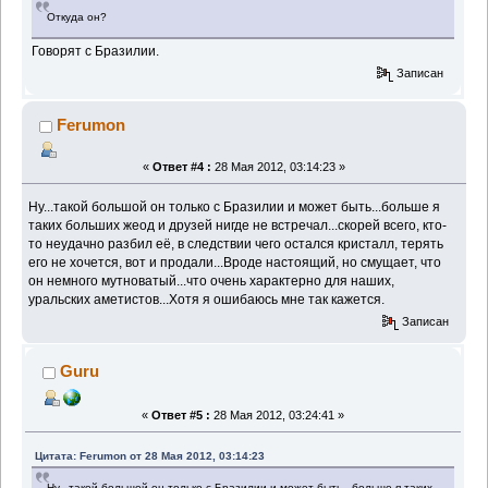
Откуда он?
Говорят с Бразилии.
Записан
Ferumon
«
Ответ #4 :
28 Мая 2012, 03:14:23 »
Ну...такой большой он только с Бразилии и может быть...больше я
таких больших жеод и друзей нигде не встречал...скорей всего, кто-
то неудачно разбил её, в следствии чего остался кристалл, терять
его не хочется, вот и продали...Вроде настоящий, но смущает, что
он немного мутноватый...что очень характерно для наших,
уральских аметистов...Хотя я ошибаюсь мне так кажется.
Записан
Guru
«
Ответ #5 :
28 Мая 2012, 03:24:41 »
Цитата: Ferumon от 28 Мая 2012, 03:14:23
Ну...такой большой он только с Бразилии и может быть...больше я таких