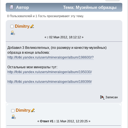
Автор
Тема: Музейные образцы
из Сибири. (Прочитано 1216 раз)
0 Пользователей и 1 Гость просматривают эту тему.
Dimitry
«
:
02 Мая 2012, 18:12:12 »
Добавил 3 Великолепных, (по размеру и качеству-музейных)
образца в конце альбома:
http://fotki.yandex.ru/users/mineraloger/album/198600/?
Остальные мои минералы тут:
http://fotki.yandex.ru/users/mineraloger/album/195030/
http://fotki.yandex.ru/users/mineraloger/album/189399/
Записан
Dimitry
«
Ответ #1 :
11 Мая 2012, 12:20:25 »