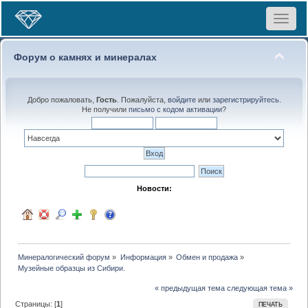
Toggle
navigat
Форум о камнях и минералах
Добро пожаловать,
Гость
. Пожалуйста,
войдите
или
зарегистрируйтесь
.
Не получили
письмо с кодом активации
?
Новости:
Минералогический форум
»
Информация
»
Обмен и продажа
»
Музейные образцы из Сибири.
« предыдущая тема
следующая тема »
Страницы: [
1
]
ПЕЧАТЬ