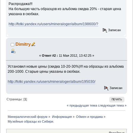
Распродажа!!!
На большую часть образцов из альбома скидка 20% - старая цена
указана в скобках.
http://fotki.yandex.ru/users/mineraloger/album/198600/?
Записан
Dimitry
«
Ответ #2 :
11 Мая 2012, 13:42:25 »
Установил новые цены (скидка 10-20-30%)!!! на образцы из альбома
200-1000. Старые цены указаны в скобках.
http://fotki.yandex.ru/users/mineraloger/album/195030/
Записан
Страницы: [
1
]
ПЕЧАТЬ
« предыдущая тема
следующая тема »
Минералогический форум
»
Информация
»
Обмен и продажа
»
Музейные образцы из Сибири.
Перейти в: