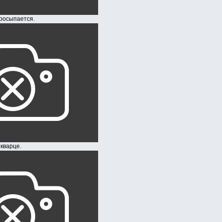
пается.
рце.