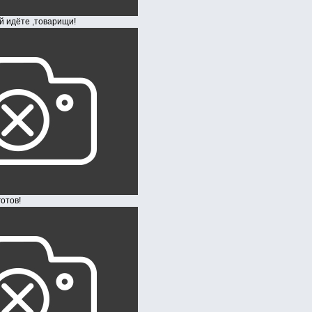
те ,товарищи!
ов!