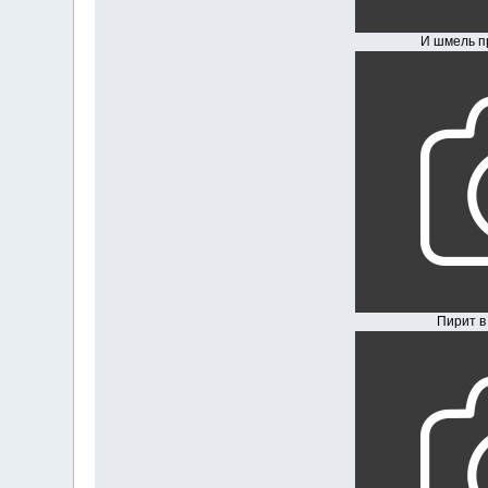
И шмель просы
Пирит в ква