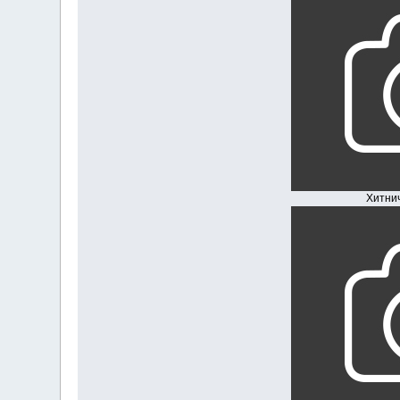
Хитничк