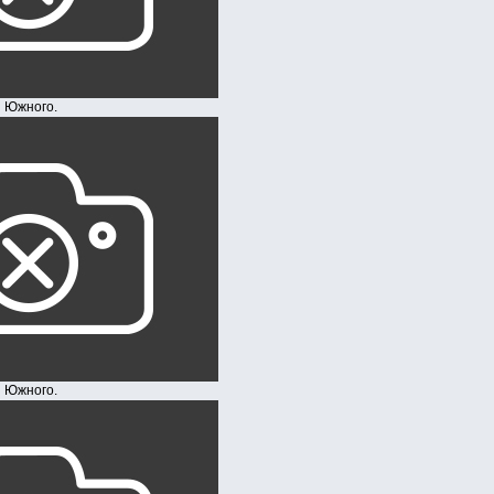
ого.
ого.