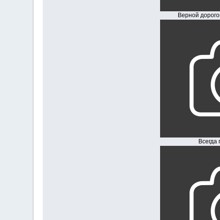
Верной дорогой идё
Всегда гот