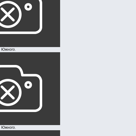
ого.
ого.