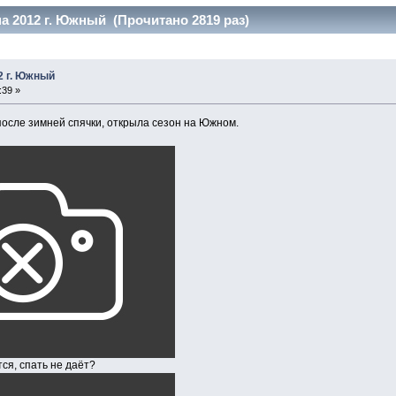
а 2012 г. Южный (Прочитано 2819 раз)
2 г. Южный
:39 »
ле зимней спячки, открыла сезон на Южном.
пать не даёт?