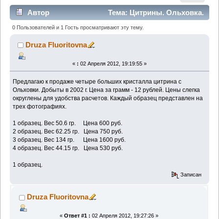
Автор
Тема: Цитрины. Ольховка.
12 руб. за грамм. (Прочитано 1954 раз)
0 Пользователей и 1 Гость просматривают эту тему.
Druza Fluoritovna
«
:
02 Апреля 2012, 19:19:55 »
Предлагаю к продаже четыре больших кристалла цитрина с
Ольховки. Добыты в 2002 г. Цена за грамм - 12 рублей. Цены слегка
округлены для удобства расчетов. Каждый образец представлен на
трех фотографиях.
1 образец. Вес 50.6 гр. Цена 600 руб.
2 образец. Вес 62.25 гр. Цена 750 руб.
3 образец. Вес 134 гр. Цена 1600 руб.
4 образец. Вес 44.15 гр. Цена 530 руб.
1 образец.
Записан
Druza Fluoritovna
«
Ответ #1 :
02 Апреля 2012, 19:27:26 »