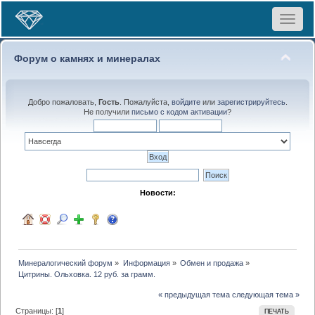
Toggle
navigat
Форум о камнях и минералах
Добро пожаловать,
Гость
. Пожалуйста,
войдите
или
зарегистрируйтесь
.
Не получили
письмо с кодом активации
?
Новости:
Минералогический форум
»
Информация
»
Обмен и продажа
»
Цитрины. Ольховка. 12 руб. за грамм.
« предыдущая тема
следующая тема »
Страницы: [
1
]
ПЕЧАТЬ