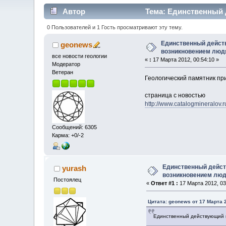
Автор
Тема: Единственный 
0 Пользователей и 1 Гость просматривают эту тему.
Единственный действ
geonews
возникновением люд
все новости геологии
«
:
17 Марта 2012, 00:54:10 »
Модератор
Ветеран
Геологический памятник пр
страница с новостью
http://www.catalogmineralov.
Сообщений: 6305
Карма: +0/-2
Единственный дейст
yurash
возникновением лю
Постоялец
«
Ответ #1 :
17 Марта 2012, 03
Цитата: geonews от 17 Марта 2
Единственный действующий г