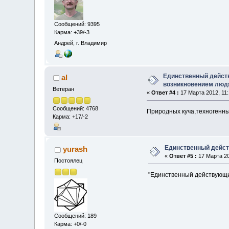
Сообщений: 9395
Карма: +39/-3
Андрей, г. Владимир
Единственный действ
al
возникновением люд
Ветеран
«
Ответ #4 :
17 Марта 2012, 11:
Сообщений: 4768
Природных куча,техногенны
Карма: +17/-2
Единственный дейст
yurash
«
Ответ #5 :
17 Марта 20
Постоялец
"Единственный действующи
Сообщений: 189
Карма: +0/-0