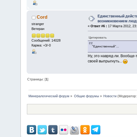
Единственный действ
Cord
возникновением люд
stranger
«
Ответ #6 :
17 Марта 2012, 23:
Ветеран
Цитировать
Сообщений: 14028
Карма: +3/-0
"Единственный"...
Ну, это навряд-ли. Вообще-
своей выпрыгнуть...
Страницы: [
1
]
Минералогический форум
»
Общие форумы
»
Новости
(Модератор