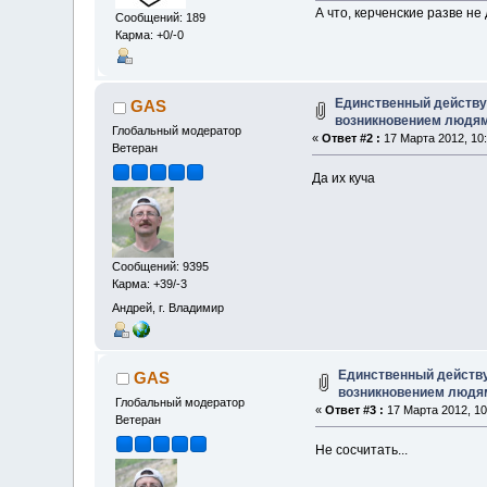
А что, керченские разве н
Сообщений: 189
Карма: +0/-0
Единственный действу
GAS
возникновением людя
Глобальный модератор
«
Ответ #2 :
17 Марта 2012, 10:
Ветеран
Да их куча
Сообщений: 9395
Карма: +39/-3
Андрей, г. Владимир
Единственный действу
GAS
возникновением людя
Глобальный модератор
«
Ответ #3 :
17 Марта 2012, 10
Ветеран
Не сосчитать...