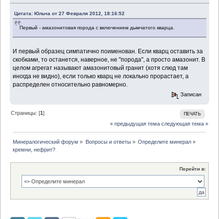
Цитата: Юльча от 27 Февраля 2012, 18:16:52
Первый - амазонитовая порода с включением дымчатого кварца.
И первый образец симпатично поименован. Если кварц оставить за
скобками, то останется, наверное, не "порода", а просто амазонит. В
целом агрегат называют амазонитовый гранит (хотя слюд там
иногда не видно), если только кварц не локально прорастает, а
распределен относительно равномерно.
Записан
Страницы: [
1
]
ПЕЧАТЬ
« предыдущая тема
следующая тема »
Минералогический форум
»
Вопросы и ответы
»
Определите минерал
»
кремни, нефрит?
Перейти в: