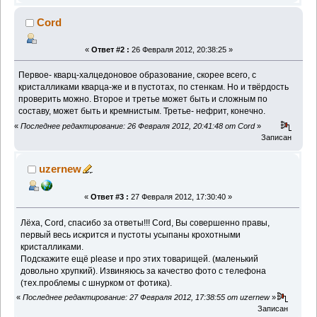
Cord
«
Ответ #2 :
26 Февраля 2012, 20:38:25 »
Первое- кварц-халцедоновое образование, скорее всего, с
кристалликами кварца-же и в пустотах, по стенкам. Но и твёрдость
проверить можно. Второе и третье может быть и сложным по
составу, может быть и кремнистым. Третье- нефрит, конечно.
«
Последнее редактирование: 26 Февраля 2012, 20:41:48 от Cord
»
Записан
uzernew
«
Ответ #3 :
27 Февраля 2012, 17:30:40 »
Лёха, Cord, спасибо за ответы!!! Cord, Вы совершенно правы,
первый весь искрится и пустоты усыпаны крохотными
кристалликами.
Подскажите ещё please и про этих товарищей. (маленький
довольно хрупкий). Извиняюсь за качество фото с телефона
(тех.проблемы с шнурком от фотика).
«
Последнее редактирование: 27 Февраля 2012, 17:38:55 от uzernew
»
Записан