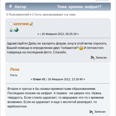
Автор
Тема: кремни, нефрит?
(Прочитано 1909 раз)
0 Пользователей и 1 Гость просматривают эту тему.
uzernew
«
:
26 Февраля 2012, 00:25:18 »
Здравствуйте! Дабы не засорять форум, хочу в этой ветке спросить
Вашей помощи в определении двух "собакитов"!
И пятнистого
товарища на последнем фото. Спасибо.
Записан
Леха
Гость
«
Ответ #1 :
26 Февраля 2012, 13:18:48 »
Второе и третье я бы назвал кремнистыми образованиями.
Последнее похоже на нефрит. А первое - не уверен что. Нужна
твердость. Если стекло царапает, то кварцевое что-то с кремнем
возможно. Если не царапает и еще с кислотой реагирует, то
карбонатное.
Записан