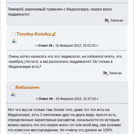
Тимофей, коричнивый турмалин с Мадагаскара, скорее всего
лиддикоатит.
Записан
Timofey-Kotofey
«
Ответ #5 :
19 Февраля 2012, 15:02:20 »
Очень хотел написать что это лидикоатит, но побоялся опять, что
ошибусь;) Кстати, а как распознать лиддикоатит. Он только в
Мадагаскаре есть?
Записан
Кибальчич
«
Ответ #6 :
19 Февраля 2012, 22:37:03 »
Нет что вы) не только там, более того, даже тот что есть на
Мадагаскаре, есть 2 непохожих друг на друга вида. просто есть
определенные характерные расцветки, зональности по которым
можно сказать что это скорее всего тот или иной вид, при условии
что известно месторождение. Но отмечу это далеко не 100%