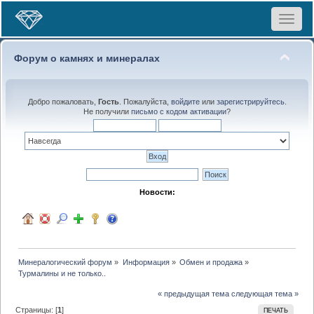
Toggle
navigat
Форум о камнях и минералах
Добро пожаловать,
Гость
. Пожалуйста,
войдите
или
зарегистрируйтесь
.
Не получили
письмо с кодом активации
?
Новости:
Минералогический форум
»
Информация
»
Обмен и продажа
»
Турмалины и не только..
« предыдущая тема
следующая тема »
Страницы: [
1
]
ПЕЧАТЬ