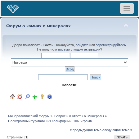
Toggle
navigat
Форум о камнях и минералах
Добро пожаловать,
Гость
. Пожалуйста,
войдите
или
зарегистрируйтесь
.
Не получили
письмо с кодом активации
?
Новости:
Минералогический форум
»
Вопросы и ответы
»
Минералы
»
Полихромный турмалин из Калифорнии. 106.5 грамм.
« предыдущая тема
следующая тема »
Страницы: [
1
]
ПЕЧАТЬ