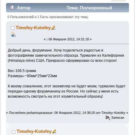
Автор
Тема: Полихромный
турмалин из Калифорнии. 106.5 грамм. (Прочитано
0 Пользователей и 1 Гость просматривают эту тему.
1631 раз)
Timofey-Kotofey
«
:
06 Февраля 2012, 14:31:18 »
Добрый день, форумчане. Хочу поделиться радостью и
фотографиями замечательного образца. Турмалин из Калифорнии
(Himalaya mine) США. Прекрасно сформирован со всех сторон!
Вес-106.5 грамм.
Размеры-~90мм*25мм*23мм
К моему сожалению, этот экземпляр не будет моим, турмалин будет
передан одному форумчанину из России. Но сейчас у меня есть
возможность смотреть на этот изумительный образец!
«
Последнее редактирование: 06 Февраля 2012, 14:38:20 от Timofey-Kotofey
»
Записан
Timofey-Kotofey