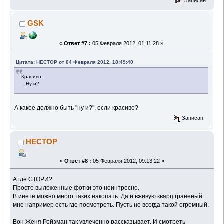
Записан
GSK
«
Ответ #7 :
05 Февраля 2012, 01:11:28 »
Цитата: HECTOP от 04 Февраля 2012, 18:49:40
Красиво.
...Ну и?
А какое должно быть "ну и?", если красиво?
Записан
HECTOP
«
Ответ #8 :
05 Февраля 2012, 09:13:22 »
А где СТОРИ?
Просто выложенные фотки это неинтресно.
В инете можно много таких накопать. Да и вживую кварц граненый
мне например есть где посмотреть. Пусть не всегда такой огромный.
Вон Женя Ройзман так увлеченно рассказывает. И смотреть