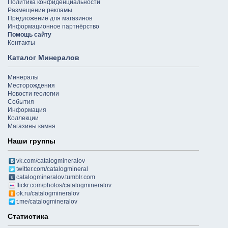
Политика конфиденциальности
Размещение рекламы
Предложение для магазинов
Информационное партнёрство
Помощь сайту
Контакты
Каталог Минералов
Минералы
Месторождения
Новости геологии
События
Информация
Коллекции
Магазины камня
Наши группы
vk.com/catalogmineralov
twitter.com/catalogmineral
catalogmineralov.tumblr.com
flickr.com/photos/catalogmineralov
ok.ru/catalogmineralov
t.me/catalogmineralov
Статистика