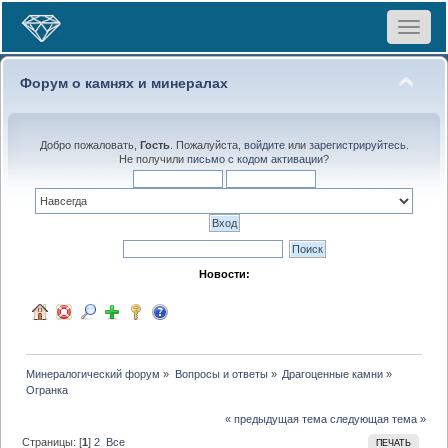
Toggle
navigat
Форум о камнях и минералах
Добро пожаловать,
Гость
. Пожалуйста,
войдите
или
зарегистрируйтесь
.
Не получили
письмо с кодом активации
?
Новости:
Минералогический форум
»
Вопросы и ответы
»
Драгоценные камни
»
Огранка
« предыдущая тема
следующая тема »
Страницы: [
1
]
2
Все
ПЕЧАТЬ