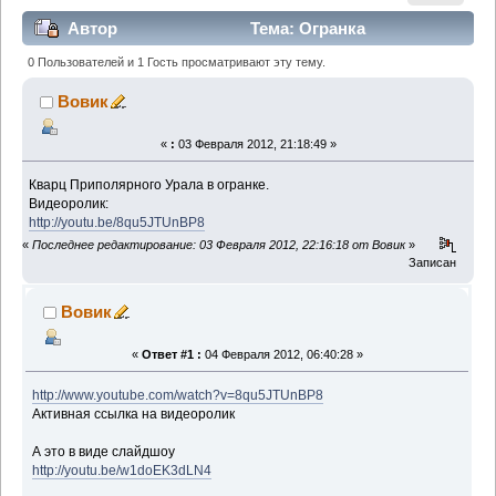
Автор
Тема: Огранка
(Прочитано 6144 раз)
0 Пользователей и 1 Гость просматривают эту тему.
Вовик
«
:
03 Февраля 2012, 21:18:49 »
Кварц Приполярного Урала в огранке.
Видеоролик:
http://youtu.be/8qu5JTUnBP8
«
Последнее редактирование: 03 Февраля 2012, 22:16:18 от Вовик
»
Записан
Вовик
«
Ответ #1 :
04 Февраля 2012, 06:40:28 »
http://www.youtube.com/watch?v=8qu5JTUnBP8
Активная ссылка на видеоролик
А это в виде слайдшоу
http://youtu.be/w1doEK3dLN4