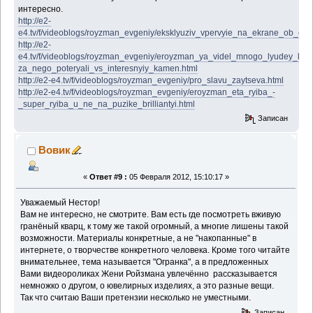
интересно.
http://e2-
e4.tv/f/videoblogs/royzman_evgeniy/eksklyuziv_vpervyie_na_ekrane_ob_e
http://e2-
e4.tv/f/videoblogs/royzman_evgeniy/eroyzman_ya_videl_mnogo_lyudey_kotor
za_nego_poteryali_vs_interesnyiy_kamen.html
http://e2-e4.tv/f/videoblogs/royzman_evgeniy/pro_slavu_zaytseva.html
http://e2-e4.tv/f/videoblogs/royzman_evgeniy/eroyzman_eta_ryiba_-
_super_ryiba_u_ne_na_puzike_brilliantyi.html
Записан
Вовик
«
Ответ #9 :
05 Февраля 2012, 15:10:17 »
Уважаемый Нестор!
Вам не интересно, не смотрите. Вам есть где посмотреть вживую
гранёный кварц, к тому же такой огромный, а многие лишены такой
возможности. Материалы конкретные, а не "накопанные" в
интернете, о творчестве конкретного человека. Кроме того читайте
внимательнее, тема называется "Огранка", а в предложенных
Вами видеороликах Жени Ройзмана увлечённо рассказывается
немножко о другом, о ювелирных изделиях, а это разные вещи.
Так что считаю Ваши претензии несколько не уместными.
Записан