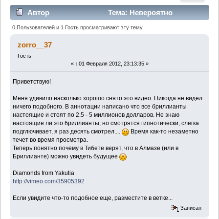
Автор
Тема: Невероятно
гипнотическое видео с бриллиантами (Прочитано
0 Пользователей и 1 Гость просматривают эту тему.
1837 раз)
zorro__37
Гость
«
:
01 Февраля 2012, 23:13:35 »
Приветствую!
Меня удивило насколько хорошо снято это видео. Никогда не видел
ничего подобного. В аннотации написано что все бриллианты
настоящие и стоят по 2.5 - 5 миллионов долларов. Не знаю
настоящие ли это бриллианты, но смотрятся гипнотически, слегка
подглючивает, я раз десять смотрел....
Время как-то незаметно
течет во время просмотра.
Теперь понятно почему в Тибете верят, что в Алмазе (или в
Бриллианте) можно увидеть будущее
Diamonds from Yakutia
http://vimeo.com/35905392
Если увидите что-то подобное еще, разместите в ветке...
Записан