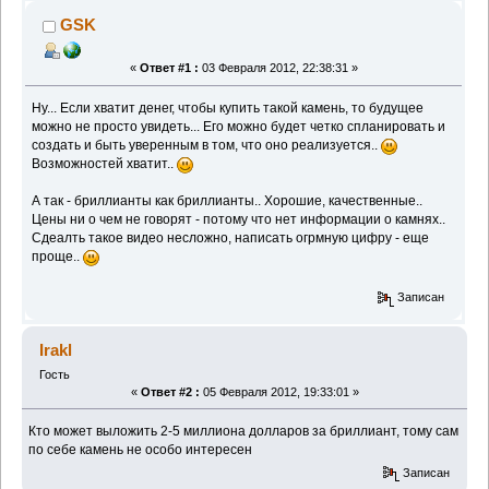
GSK
«
Ответ #1 :
03 Февраля 2012, 22:38:31 »
Ну... Если хватит денег, чтобы купить такой камень, то будущее
можно не просто увидеть... Его можно будет четко спланировать и
создать и быть уверенным в том, что оно реализуется..
Возможностей хватит..
А так - бриллианты как бриллианты.. Хорошие, качественные..
Цены ни о чем не говорят - потому что нет информации о камнях..
Сдеалть такое видео несложно, написать огрмную цифру - еще
проще..
Записан
Irakl
Гость
«
Ответ #2 :
05 Февраля 2012, 19:33:01 »
Кто может выложить 2-5 миллиона долларов за бриллиант, тому сам
по себе камень не особо интересен
Записан