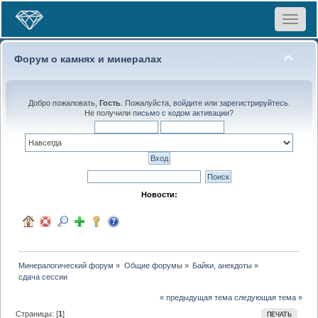
Toggle
navigat
Форум о камнях и минералах
Добро пожаловать,
Гость
. Пожалуйста,
войдите
или
зарегистрируйтесь
.
Не получили
письмо с кодом активации
?
Новости:
Минералогический форум
»
Общие форумы
»
Байки, анекдоты
»
сдача сессии
« предыдущая тема
следующая тема »
Страницы: [
1
]
ПЕЧАТЬ