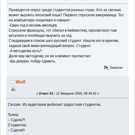
Проводится опрос среди студентов разных стран. Кто за сколько
может выучить японский язык? Первого спросили американца. Тот
на компьютере пощелкал и говорит:
-Один год и восемь месяцев.
Спросили француза, тот сбегал в библиотеку, просмотрел там
каталоги и пообещал выучить за год.
Следующим в списке шел русский студент. Нашли его в курилке,
задали свой животрепещущий вопрос. Студент:
-А методичка есть?
Дали ему методичку, он ее в момент пролистал:
-Ща докурю, пойду сдавать.
Записан
Wolf
«
Ответ #2 :
12 Февраля 2009, 09:49:42 »
Сессия. Из аудитории выбегает радостная студентка.
Толпа:
– Сдала?!
Студентка:
– Сдала!!!