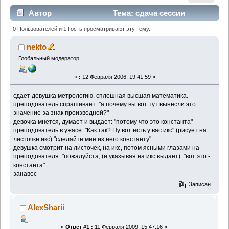
Автор
Тема: сдача сессии
(Прочитано 5004 раз)
0 Пользователей и 1 Гость просматривают эту тему.
nekto
Глобальный модератор
«
:
12 Февраля 2006, 19:41:59 »
сдает девушка метрологию. сплошная высшая математика.
преподователь спрашивает: "а почему вы вот тут вынесли это
значение за знак производной?"
девочка мнется, думает и выдает: "потому что это константа"
преподователь в ужасе: "Как так? Ну вот есть у вас икс" (рисует на
листочке икс) "сделайте мне из него константу"
девушка смотрит на листочек, на икс, потом ясными глазами на
преподователя: "пожалуйста, (и указывая на икс выдает): "вот это -
константа"
занавес
Записан
AlexSharii
«
Ответ #1 :
11 Февраля 2009, 15:47:16 »