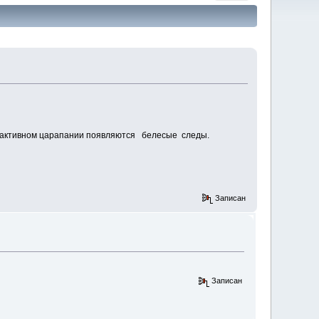
ри активном царапании появляются белесые следы.
Записан
Записан