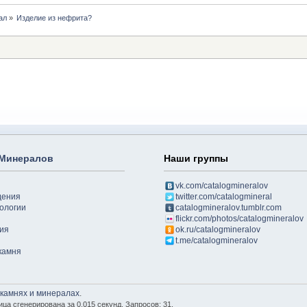
ал
»
Изделие из нефрита? 
 Минералов
Наши группы
vk.com/catalogmineralov
дения
twitter.com/catalogmineral
ологии
catalogmineralov.tumblr.com
flickr.com/photos/catalogmineralov
ия
ok.ru/catalogmineralov
t.me/catalogmineralov
камня
 камнях и минералах
.
ица сгенерирована за 0.015 секунд. Запросов: 31.