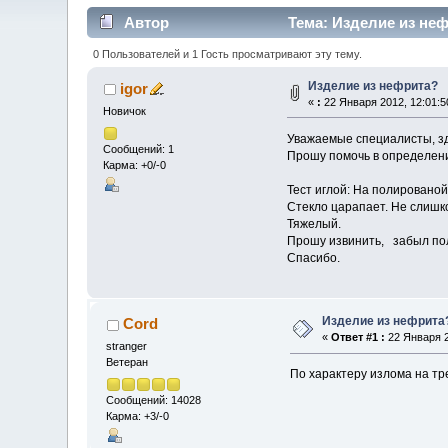
Автор
Тема: Изделие из неф
0 Пользователей и 1 Гость просматривают эту тему.
Изделие из нефрита?
igor
«
:
22 Января 2012, 12:01:5
Новичок
Уважаемые специалисты, зд
Сообщений: 1
Прошу помочь в определени
Карма: +0/-0
Тест иглой: На полировано
Стекло царапает. Не слишко
Тяжелый.
Прошу извинить, забыл пол
Спасибо.
Изделие из нефрита
Cord
«
Ответ #1 :
22 Января 2
stranger
Ветеран
По характеру излома на тр
Сообщений: 14028
Карма: +3/-0