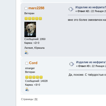
Изделие из нефрита
marc2288
«
Ответ #2 :
22 Января 20
Ветеран
мне это более змеевичок на
Сообщений: 1950
Карма: +2/-0
Латвия, Юрмала
Изделие из нефрита
Cord
«
Ответ #3 :
22 Января 2
stranger
Ветеран
Да, похоже. С твёрдостью 
Сообщений: 14028
Карма: +3/-0
Страницы: [
1
]