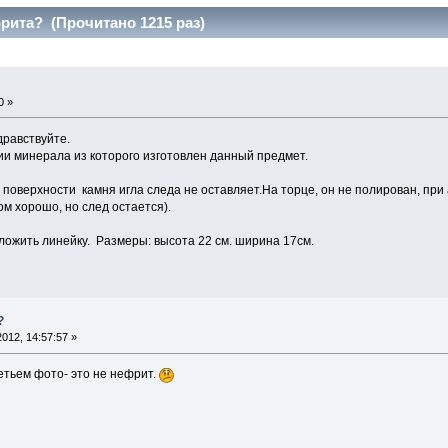
рита? (Прочитано 1215 раз)
0 »
равствуйте.
и минерала из которого изготовлен данный предмет.
й поверхности камня игла следа не оставляет.На торце, он не полирован, п
м хорошо, но след остается).
ожить линейку. Размеры: высота 22 см. ширина 17см.
?
012, 14:57:57 »
етьем фото- это не нефрит.