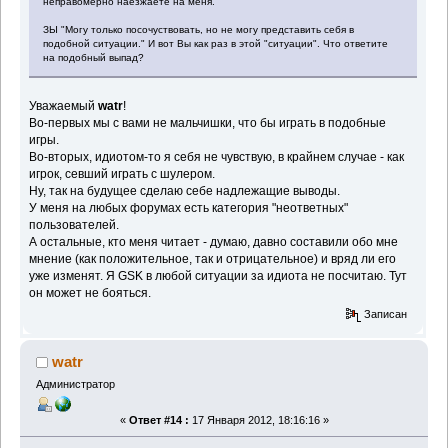
неправомерно наезжаете на меня.
ЗЫ "Могу только посочуствовать, но не могу представить себя в
подобной ситуации." И вот Вы как раз в этой "ситуации". Что ответите
на подобный выпад?
Уважаемый
watr
!
Во-первых мы с вами не мальчишки, что бы играть в подобные
игры.
Во-вторых, идиотом-то я себя не чувствую, в крайнем случае - как
игрок, севший играть с шулером.
Ну, так на будущее сделаю себе надлежащие выводы.
У меня на любых форумах есть категория "неответных"
пользователей.
А остальные, кто меня читает - думаю, давно составили обо мне
мнение (как положительное, так и отрицательное) и вряд ли его
уже изменят. Я GSK в любой ситуации за идиота не посчитаю. Тут
он может не бояться.
Записан
watr
Администратор
«
Ответ #14 :
17 Января 2012, 18:16:16 »