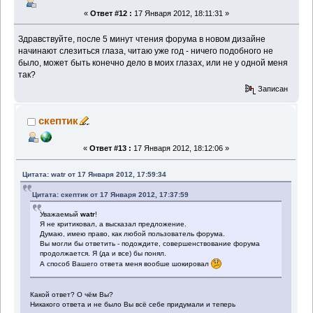
«
Ответ #12 :
17 Января 2012, 18:11:31 »
Здравствуйте, после 5 минут чтения форума в новом дизайне
начинают слезиться глаза, читаю уже год - ничего подобного не
было, может быть конечно дело в моих глазах, или не у одной меня
так?
Записан
скептик
«
Ответ #13 :
17 Января 2012, 18:12:06 »
Цитата: watr от 17 Января 2012, 17:59:34
Цитата: скептик от 17 Января 2012, 17:37:59
Уважаемый
watr
!
Я не критиковал, а высказал предложение.
Думаю, имею право, как любой пользователь форума.
Вы могли бы ответить - подождите, совершенствование форума
продолжается. Я (да и все) бы понял.
А способ Вашего ответа меня вообше шокировал
Какой ответ? О чём Вы?
Никакого ответа и не было Вы всё себе придумали и теперь