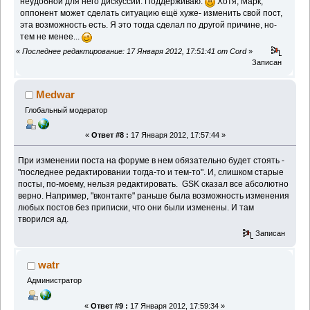
неудобной для него дискуссии. Поддерживаю.
Хотя, Марк,
оппонент может сделать ситуацию ещё хуже- изменить свой пост,
эта возможность есть. Я это тогда сделал по другой причине, но-
тем не менее...
«
Последнее редактирование: 17 Января 2012, 17:51:41 от Cord
»
Записан
Medwar
Глобальный модератор
«
Ответ #8 :
17 Января 2012, 17:57:44 »
При изменении поста на форуме в нем обязательно будет стоять -
"последнее редактировании тогда-то и тем-то". И, слишком старые
посты, по-моему, нельзя редактировать. GSK сказал все абсолютно
верно. Например, "вконтакте" раньше была возможность изменения
любых постов без приписки, что они были изменены. И там
творился ад.
Записан
watr
Администратор
«
Ответ #9 :
17 Января 2012, 17:59:34 »