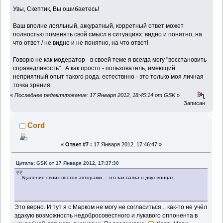
Увы, Скептик, Вы ошибаетесь!
Ваш вполне лояльный, аккуратный, корретный ответ может
полностью поменять свой смысл в ситуациях: видно и понятно, на
что ответ / не видно и не понятно, на что ответ!
Говорю не как модератор - в своей теме я всегда могу "восстановить
справедливость".. А как просто - пользователь, имеющий
неприятный опыт такого рода. естествнно - это только моя личная
точка зрения.
«
Последнее редактирование: 17 Января 2012, 18:45:14 от GSK
»
Записан
Cord
«
Ответ #7 :
17 Января 2012, 17:46:47 »
Цитата: GSK от 17 Января 2012, 17:37:30
Удаление своих постов авторами - это как палка о двух концах..
Это верно. И тут я с Марком не могу не согласиться... как-то не учёл
эдакую возможность недобросовестного и лукавого оппонента в