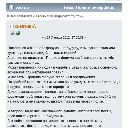
Автор
Тема: Новый интерфейс
форума (Прочитано 15799 раз)
0 Пользователей и 1 Гость просматривают эту тему.
скептик
«
:
17 Января 2012, 17:05:39 »
Поменялся интерфейс форума - не буду судить, лучше стало или
хуже - тут сколько людей - столько мнений.
А вот что не нравится - Правила форума как были зарыты вглубь -
так там и остались.
Может перенести их сюда - в жалобы? Ведь и жалобы, в основном,
возникают при нарушении правил.
И назвать - Правила форума, жалобы и предложения.
По крайней мере, что бы их можно было увидеть с главной страницы
форума теперь оранжевым шрифтом.
Дело администрации - следить за соблюдением правил, дело
форумчан - соблюдать их, поэтому они должны лежать, как библия
на аналое, а не в каком-то шкафу, пусть и на первой полке.
И второе - надо дать возможность удалять авторам свои посты,
если они сочтут это необходимым.
Вот сейчас нечаянно разместил этот пост в ветке Не могу
разместить фото - приходится писать - удалено автором.