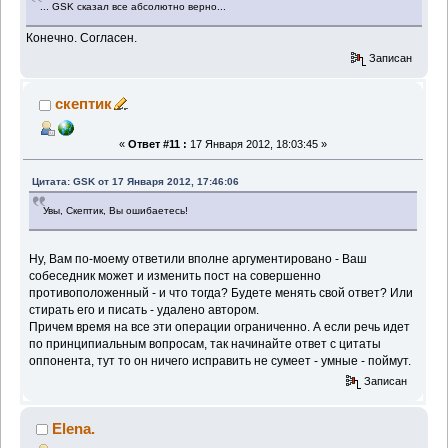
... GSK сказал все абсолютно верно...
Конечно. Согласен.
Записан
скептик
«
Ответ #11 :
17 Января 2012, 18:03:45 »
Цитата: GSK от 17 Января 2012, 17:46:06
Увы, Скептик, Вы ошибаетесь!
Ну, Вам по-моему ответили вполне аргументировано - Ваш
собеседник может и изменить пост на совершенно
противоположенный - и что тогда? Будете менять свой ответ? Или
стирать его и писать - удалено автором.
Причем время на все эти операции ограниченно. А если речь идет
по принципиальным вопросам, так начинайте ответ с цитаты
оппонента, тут то он ничего исправить не сумеет - умные - поймут.
Записан
Elena.