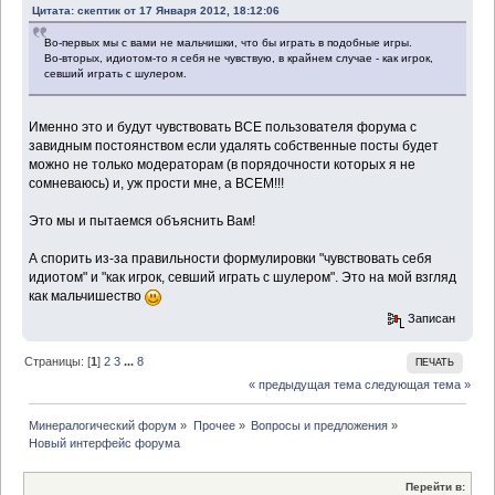
Цитата: скептик от 17 Января 2012, 18:12:06
Во-первых мы с вами не мальчишки, что бы играть в подобные игры.
Во-вторых, идиотом-то я себя не чувствую, в крайнем случае - как игрок,
севший играть с шулером.
Именно это и будут чувствовать ВСЕ пользователя форума с
завидным постоянством если удалять собственные посты будет
можно не только модераторам (в порядочности которых я не
сомневаюсь) и, уж прости мне, а ВСЕМ!!!
Это мы и пытаемся объяснить Вам!
А спорить из-за правильности формулировки "чувствовать себя
идиотом" и "как игрок, севший играть с шулером". Это на мой взгляд
как мальчишество
Записан
Страницы: [
1
]
2
3
...
8
ПЕЧАТЬ
« предыдущая тема
следующая тема »
Минералогический форум
»
Прочее
»
Вопросы и предложения
»
Новый интерфейс форума
Перейти в: