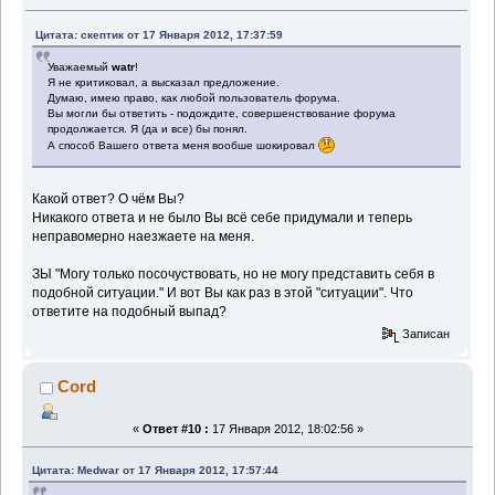
Цитата: скептик от 17 Января 2012, 17:37:59
Уважаемый
watr
!
Я не критиковал, а высказал предложение.
Думаю, имею право, как любой пользователь форума.
Вы могли бы ответить - подождите, совершенствование форума
продолжается. Я (да и все) бы понял.
А способ Вашего ответа меня вообше шокировал
Какой ответ? О чём Вы?
Никакого ответа и не было Вы всё себе придумали и теперь
неправомерно наезжаете на меня.
ЗЫ "Могу только посочуствовать, но не могу представить себя в
подобной ситуации." И вот Вы как раз в этой "ситуации". Что
ответите на подобный выпад?
Записан
Cord
«
Ответ #10 :
17 Января 2012, 18:02:56 »
Цитата: Medwar от 17 Января 2012, 17:57:44