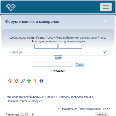
Toggle
navigat
Форум о камнях и минералах
Добро пожаловать,
Гость
. Пожалуйста,
войдите
или
зарегистрируйтесь
.
Не получили
письмо с кодом активации
?
Новости:
Минералогический форум
»
Прочее
»
Вопросы и предложения
»
Новый интерфейс форума
« предыдущая тема
следующая тема »
Страницы: [
1
]
2
3
...
8
ПЕЧАТЬ