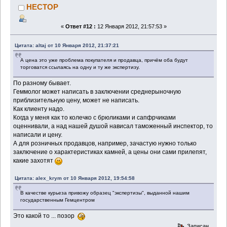
HECTOP
«
Ответ #12 :
12 Января 2012, 21:57:53 »
Цитата: altaj от 10 Января 2012, 21:37:21
А цена это уже проблема покупателя и продавца, причём оба будут
торговатся ссылаясь на одну и ту же экспертизу.
По разному бывает.
Геммолог может написать в заключении среднерыночную
приблизительную цену, может не написать.
Как клиенту надо.
Когда у меня как то колечко с брюликами и сапфрчиками
оценнивали, а над нашей душой нависал таможенный инспектор, то
написали и цену.
А для розничных продавцов, например, зачастую нужно только
заключение о характеристиках камней, а цены они сами прилепят,
какие захотят
Цитата: alex_krym от 10 Января 2012, 19:54:58
В качестве курьеза привожу образец "экспертизы", выданной нашим
государственным Гемцентром
Это какой то ... позор
Записан