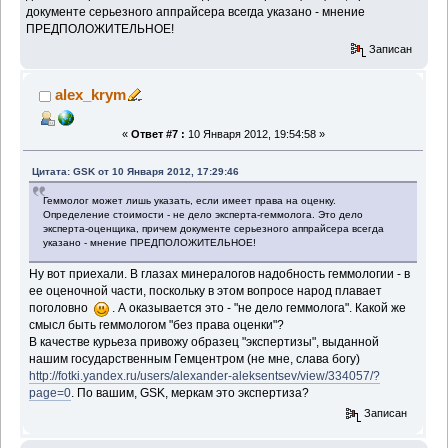
документе серьезного аппрайсера всегда указано - мнение
ПРЕДПОЛОЖИТЕЛЬНОЕ!
Записан
alex_krym
«
Ответ #7 :
10 Января 2012, 19:54:58 »
Цитата: GSK от 10 Января 2012, 17:29:46
Геммолог может лишь указать, если имеет права на оценку.
Определение стоимости - не дело эксперта-геммолога. Это дело
эксперта-оценщика, причем документе серьезного аппрайсера всегда
указано - мнение ПРЕДПОЛОЖИТЕЛЬНОЕ!
Ну вот приехали. В глазах минералогов надобность геммологии - в
ее оценочной части, поскольку в этом вопросе народ плавает
поголовно
. А оказывается это - "не дело геммолога". Какой же
смысл быть геммологом "без права оценки"?
В качестве курьеза привожу образец "экспертизы", выданной
нашим государственным Гемцентром (не мне, слава богу)
http://fotki.yandex.ru/users/alexander-aleksentsev/view/334057/?
page=0
. По вашим, GSK, меркам это экспертиза?
Записан