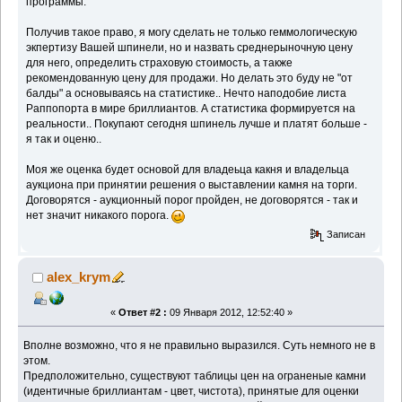
программы.
Получив такое право, я могу сделать не только геммологическую
экпертизу Вашей шпинели, но и назвать среднерыночную цену
для него, определить страховую стоимость, а также
рекомендованную цену для продажи. Но делать это буду не "от
балды" а основываясь на статистике.. Нечто наподобие листа
Раппопорта в мире бриллиантов. А статистика формируется на
реальности.. Покупают сегодня шпинель лучше и платят больше -
я так и оценю..
Моя же оценка будет основой для владеьца какня и владельца
аукциона при принятии решения о выставлении камня на торги.
Договорятся - аукционный порог пройден, не договорятся - так и
нет значит никакого порога.
Записан
alex_krym
«
Ответ #2 :
09 Января 2012, 12:52:40 »
Вполне возможно, что я не правильно выразился. Суть немного не в
этом.
Предположительно, существуют таблицы цен на ограненые камни
(идентичные бриллиантам - цвет, чистота), принятые для оценки