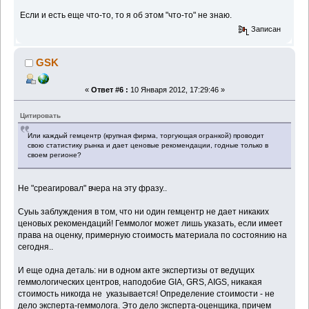
Если и есть еще что-то, то я об этом "что-то" не знаю.
Записан
GSK
«
Ответ #6 :
10 Января 2012, 17:29:46 »
Цитировать
Или каждый гемцентр (крупная фирма, торгующая огранкой) проводит
свою статистику рынка и дает ценовые рекомендации, годные только в
своем регионе?
Не "среагировал" вчера на эту фразу..
Суыь заблуждения в том, что ни один гемцентр не дает никаких
ценовых рекомендаций! Геммолог может лишь указать, если имеет
права на оценку, примерную стоимость материала по состоянию на
сегодня..
И еще одна деталь: ни в одном акте экспертизы от ведущих
геммологических центров, наподобие GIA, GRS, AIGS, никакая
стоимость никогда не указывается! Определение стоимости - не
дело эксперта-геммолога. Это дело эксперта-оценщика, причем