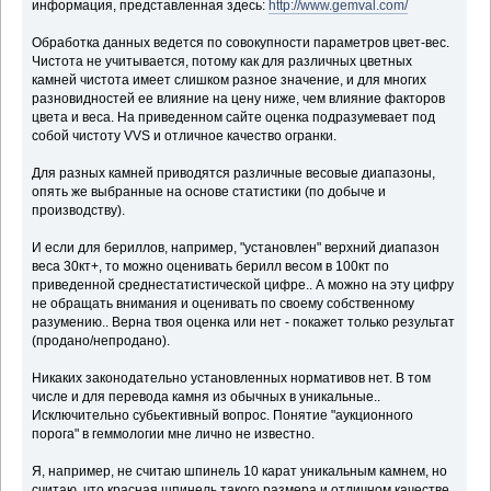
информация, представленная здесь:
http://www.gemval.com/
Обработка данных ведется по совокупности параметров цвет-вес.
Чистота не учитывается, потому как для различных цветных
камней чистота имеет слишком разное значение, и для многих
разновидностей ее влияние на цену ниже, чем влияние факторов
цвета и веса. На приведенном сайте оценка подразумевает под
собой чистоту VVS и отличное качество огранки.
Для разных камней приводятся различные весовые диапазоны,
опять же выбранные на основе статистики (по добыче и
производству).
И если для бериллов, например, "установлен" верхний диапазон
веса 30кт+, то можно оценивать берилл весом в 100кт по
приведенной среднестатистической цифре.. А можно на эту цифру
не обращать внимания и оценивать по своему собственному
разумению.. Верна твоя оценка или нет - покажет только результат
(продано/непродано).
Никаких законодательно установленных нормативов нет. В том
числе и для перевода камня из обычных в уникальные..
Исключительно субьективный вопрос. Понятие "аукционного
порога" в геммологии мне лично не известно.
Я, например, не считаю шпинель 10 карат уникальным камнем, но
считаю, что красная шпинель такого размера и отличном качестве