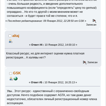
- очень большая редкость, и введение дополнительного
повышающего коэффициента (если "определять" цену по gemval)
оправдано... Но кто-то другой с моим мнением может не
согласиться - и будет прав в той же степени, что и я.
«
Последнее редактирование: 09 Января 2012, 22:28:50 от GSK
»
Записан
altaj
«
Ответ #4 :
10 Января 2012, 14:00:10 »
Классный ресурс, но для интернет оценки нужна платная
регистрация... А халявы нет?
Записан
GSK
«
Ответ #5 :
10 Января 2012, 16:25:13 »
Увы.. Этот ресурс - единственный с ограниченно-свободным
доступом. Нечто подобное содержит AGTA, но там даже денег
недостаточно, обязателен личный регистрационный номер члена
ассоциации.