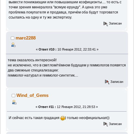
вывести понижающии или повышаюшии коэфициэнты.... то есть с
точки зрения минералога "всякую ерунду". А цена это уже
проблема покупателя и продавца, причём оба будут торговатся
ссылаясь на одну и ту же экспертизу.
Записан
marc2288
«
Ответ #10 :
10 Января 2012, 22:33:41 »
тема оказалось интересной!
не исключено, что в светлом/тёмном будущем у геммологов появятся
два смежные специализации:
геммолог-натурал и геммолог-синтетик....
Записан
Wind_of_Gems
«
Ответ #11 :
12 Января 2012, 21:28:53 »
И сейчас есть такая градация
) только неофициальная))
Записан