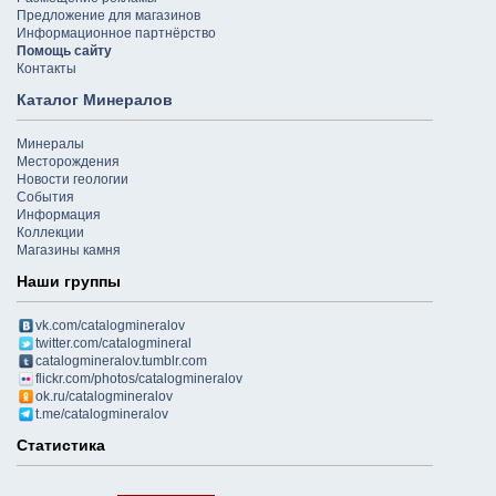
Предложение для магазинов
Информационное партнёрство
Помощь сайту
Контакты
Каталог Минералов
Минералы
Месторождения
Новости геологии
События
Информация
Коллекции
Магазины камня
Наши группы
vk.com/catalogmineralov
twitter.com/catalogmineral
catalogmineralov.tumblr.com
flickr.com/photos/catalogmineralov
ok.ru/catalogmineralov
t.me/catalogmineralov
Статистика