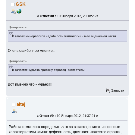
GSK
«
Ответ #8 :
10 Января 2012, 20:18:26 »
Цитировать
В глазах минералогов надобность геммологии - в ее оценочной части
Очень ошибочное мнение..
Цитировать
В качестве курьеза привожу образец "экспертизы"
Вот именно что - курьез!!!
Записан
altaj
«
Ответ #9 :
10 Января 2012, 21:37:21 »
Работа геммолога определить что за вставка, описать основные
характеристики камня: дефектность, цветность,качество огранки,