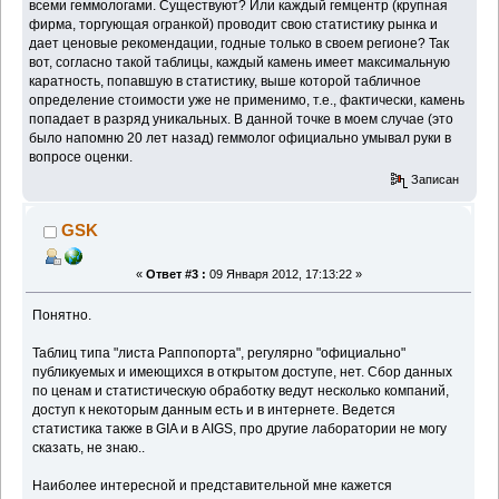
всеми геммологами. Существуют? Или каждый гемцентр (крупная
фирма, торгующая огранкой) проводит свою статистику рынка и
дает ценовые рекомендации, годные только в своем регионе? Так
вот, согласно такой таблицы, каждый камень имеет максимальную
каратность, попавшую в статистику, выше которой табличное
определение стоимости уже не применимо, т.е., фактически, камень
попадает в разряд уникальных. В данной точке в моем случае (это
было напомню 20 лет назад) геммолог официально умывал руки в
вопросе оценки.
Записан
GSK
«
Ответ #3 :
09 Января 2012, 17:13:22 »
Понятно.
Таблиц типа "листа Раппопорта", регулярно "официально"
публикуемых и имеющихся в открытом доступе, нет. Сбор данных
по ценам и статистическую обработку ведут несколько компаний,
доступ к некоторым данным есть и в интернете. Ведется
статистика также в GIA и в AIGS, про другие лаборатории не могу
сказать, не знаю..
Наиболее интересной и представительной мне кажется