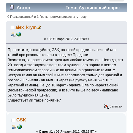
Автор
Тема: Аукционный порог
для редкой огранки (Прочитано 5205 раз)
0 Пользователей и 1 Гость просматривают эту тему.
alex_krym
«
:
08 Января 2012, 23:02:09 »
Просветите, пожалуйста, GSK, на такой предмет, навеяный мне
темой про розовые топазы в разделе Продажи.
Возможно, вопрос элементарен для любого геммолога. Некогда, лет
20 назад я столкнулся с понятием аукционного порога в некоем
геммологическом справочнике по ценам на ограненые камни. У
каждого камня он был свой и мне запомнился только для красной и
розовой шпинели - он был 10 карат (на руках у меня был 10.5
каратный камень). Т.е. до 10 карат - оценка шла по нарастающей
(геометрической прогрессии), а все, что выше по весу - написано
было "аукционная цена".
Существует ли такое понятие?
Записан
GSK
«
Ответ #1 :
09 Января 2012, 05:15:57 »