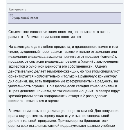
Цитировать
Аукционный порог
Смысл этого словосочетания понятен, но понятие это очень
размыто... В геммологии такого понятия нет.
На самом деле для любого предмета, и драгоценного камня в том
числе, аукционный порог зависит исключительно от желания или
нежелания владельца аукциона принять этот предмет (камень) к
продаже, от согласия владельца предмета (камня) с заключением
экспертов о руночной ценности его собственности.. Оценку
действительно делает геммолог-оженщик, но при этом специалист
ориентируется исключительно и только на рыночную коньюктуру
дня оценки. Да, есть поправочные коэффициенты на редкость, на
уникальность огранки.. Но в целом, если сегодня хризобериллы в
10 раз дешевле шпинели, то так оценщик и оценит.. А завтра вдруг
хризобериллы резко подорожают и станут в 2 раза дороже
шпинели - изменится и оценка..
В геммологии есть специализация - оценка камней. Для получения
права осуществлють оценку надо отучиться по специальной
дополнительной программе. Причем оценка бриллиантов и
оценка всех остальных камней подразумевают разные учебные