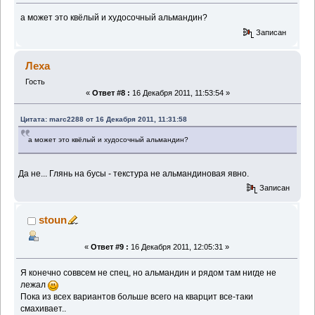
а может это квёлый и худосочный альмандин?
Записан
Леха
Гость
«
Ответ #8 :
16 Декабря 2011, 11:53:54 »
Цитата: marc2288 от 16 Декабря 2011, 11:31:58
а может это квёлый и худосочный альмандин?
Да не... Глянь на бусы - текстура не альмандиновая явно.
Записан
stoun
«
Ответ #9 :
16 Декабря 2011, 12:05:31 »
Я конечно соввсем не спец, но альмандин и рядом там нигде не
лежал
Пока из всех вариантов больше всего на кварцит все-таки
смахивает..