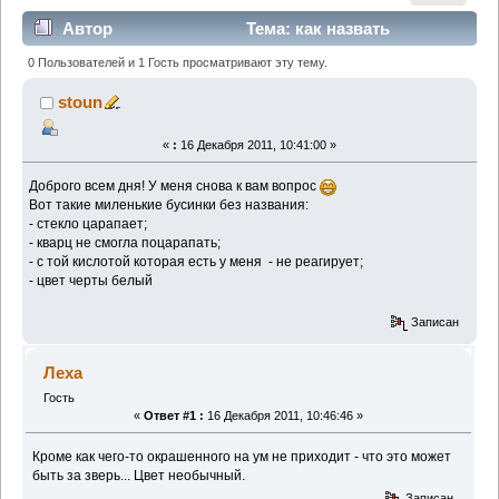
Автор
Тема: как назвать
камушек? (Прочитано 4354 раз)
0 Пользователей и 1 Гость просматривают эту тему.
stoun
«
:
16 Декабря 2011, 10:41:00 »
Доброго всем дня! У меня снова к вам вопрос
Вот такие миленькие бусинки без названия:
- стекло царапает;
- кварц не смогла поцарапать;
- с той кислотой которая есть у меня - не реагирует;
- цвет черты белый
Записан
Леха
Гость
«
Ответ #1 :
16 Декабря 2011, 10:46:46 »
Кроме как чего-то окрашенного на ум не приходит - что это может
быть за зверь... Цвет необычный.
Записан