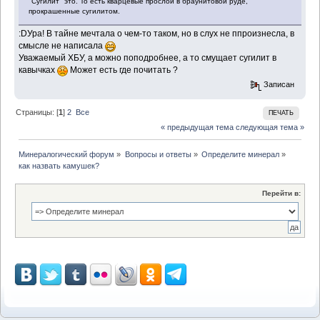
"Сугилит" это. То есть кварцевые прослои в браунитовой руде,
прокрашенные сугилитом.
:DУра! В тайне мечтала о чем-то таком, но в слух не ппроизнесла, в
смысле не написала
Уважаемый ХБУ, а можно поподробнее, а то смущает сугилит в
кавычках
Может есть где почитать ?
Записан
Страницы: [
1
]
2
Все
ПЕЧАТЬ
« предыдущая тема
следующая тема »
Минералогический форум
»
Вопросы и ответы
»
Определите минерал
»
как назвать камушек?
Перейти в: