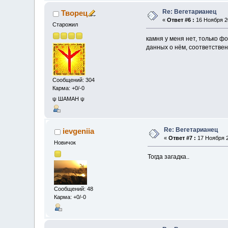
Re: Вегетарианец
Творец
«
Ответ #6 :
16 Ноября 20
Старожил
камня у меня нет, только фо
данных о нём, соответственн
Сообщений: 304
Карма: +0/-0
ψ ШАМАН ψ
Re: Вегетарианец
ievgeniia
«
Ответ #7 :
17 Ноября 2
Новичок
Тогда загадка..
Сообщений: 48
Карма: +0/-0