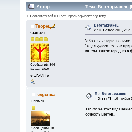
Автор
Тема: Вегетарианец (
0 Пользователей и 1 Гость просматривают эту тему.
Вегетарианец
Творец
«
:
16 Ноября 2011, 23:21
Старожил
Забавная история получается
"видел чудеса техники прир
жители нашего городского 
Сообщений: 304
Карма: +0/-0
ψ ШАМАН ψ
Re: Вегетарианец
ievgeniia
«
Ответ #1 :
16 Ноября 2
Новичок
Так что же это? Видя венг
сочность цветов...
Сообщений: 48