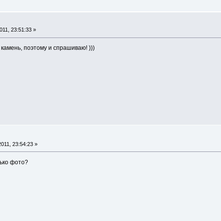
11, 23:51:33 »
а камень, поэтому и спрашиваю! )))
011, 23:54:23 »
лько фото?