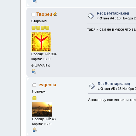
Re: Вегетарианец
Творец
«
Ответ #4 :
16 Ноября 20
Старожил
так я и сам не в курсе что з
Сообщений: 304
Карма: +0/-0
ψ ШАМАН ψ
Re: Вегетарианец
ievgeniia
«
Ответ #5 :
16 Ноября 2
Новичок
А камень у вас есть или то
Сообщений: 48
Карма: +0/-0