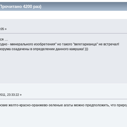
Прочитано 4200 раз)
:05 »
 ....
одно - минерального изобретения" но такого "вегетарианца" не встречал!
форума озадачены в определении данного камушка! )))
011, 23:33:22 »
ерские желто-красно-оранжево-зеленые агаты можно предположить, что приро