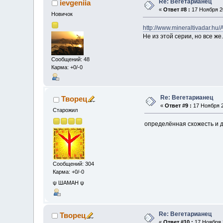
Re: Вегетарианец
ievgeniia
«
Ответ #8 :
17 Ноября 20
Новичок
http://www.mineraltivadar.h
Не из этой серии, но все же.
Сообщений: 48
Карма: +0/-0
Re: Вегетарианец
Творец
«
Ответ #9 :
17 Ноября 2
Старожил
определённая схожесть и д
Сообщений: 304
Карма: +0/-0
ψ ШАМАН ψ
Re: Вегетарианец
Творец
«
Ответ #10 :
17 Ноября 2