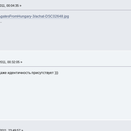
11, 00:04:35 »
u/AgatesFromHungary-3/achat-DSC02648.jpg
..
011, 00:32:05 »
аже идентичность присутствует )))
011, 23:49:57 »