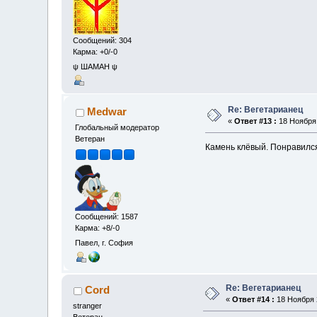
Сообщений: 304
Карма: +0/-0
ψ ШАМАН ψ
Re: Вегетарианец
Medwar
«
Ответ #13 :
18 Ноября 
Глобальный модератор
Ветеран
Камень клёвый. Понравился
Сообщений: 1587
Карма: +8/-0
Павел, г. София
Re: Вегетарианец
Cord
«
Ответ #14 :
18 Ноября 2
stranger