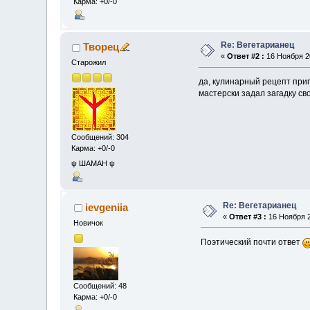
Карма: +0/-0
Re: Вегетарианец
Творец
«
Ответ #2 :
16 Ноября 20
Старожил
да, кулинарный рецепт приг
мастерски задал загадку сво
Сообщений: 304
Карма: +0/-0
ψ ШАМАН ψ
Re: Вегетарианец
ievgeniia
«
Ответ #3 :
16 Ноября 2
Новичок
Поэтический почти ответ
Сообщений: 48
Карма: +0/-0