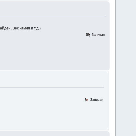
йден, Вес камня и т.д.)
Записан
Записан