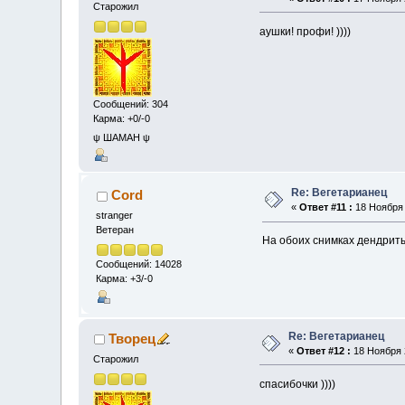
Старожил
аушки! профи! ))))
Сообщений: 304
Карма: +0/-0
ψ ШАМАН ψ
Re: Вегетарианец
Cord
«
Ответ #11 :
18 Ноября 
stranger
Ветеран
На обоих снимках дендриты
Сообщений: 14028
Карма: +3/-0
Re: Вегетарианец
Творец
«
Ответ #12 :
18 Ноября 2
Старожил
спасибочки ))))