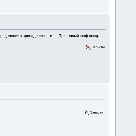
определении к принадлежности ..... Природный шеф повар
Записан
Записан