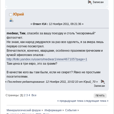
Записан
Юрий
«
Ответ #14 :
12 Ноября 2011, 09:21:36 »
medwar, Тим
, спасибо за вашу поездку и столь "нескромный"
фотоотчет.
Не знаю, как народ умудрился за раз все одолеть, я за вчера лишь
первую сотню посмотрел.
Впечатлился, конечно, кварцами, особенно праземом греческим и
кучкой эфиопских опалов -
http://fotki.yandex.ru/users/medwar1/view/467105?page=1
Там цена в три евро, это за грамм?
В качестве кого вы там были, если не секрет? Явно не простыми
посетителями.
«
Последнее редактирование: 12 Ноября 2011, 10:02:10 от Юрий_70
»
Записан
Страницы: [
1
]
2
3
4
Все
ПЕЧАТЬ
« предыдущая тема
следующая тема »
Минералогический форум
»
Информация
»
События
»