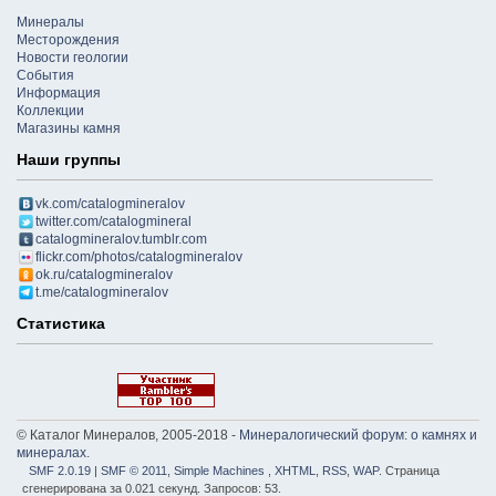
Минералы
Месторождения
Новости геологии
События
Информация
Коллекции
Магазины камня
Наши группы
vk.com/catalogmineralov
twitter.com/catalogmineral
catalogmineralov.tumblr.com
flickr.com/photos/catalogmineralov
ok.ru/catalogmineralov
t.me/catalogmineralov
Статистика
© Каталог Минералов, 2005-2018 -
Минералогический форум: о камнях и
минералах
.
SMF 2.0.19
|
SMF © 2011
,
Simple Machines
,
XHTML
,
RSS
,
WAP
. Страница
сгенерирована за 0.021 секунд. Запросов: 53.