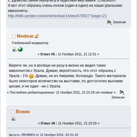
С удовольствием окунулись в чудесный мир камня. Спасибо!!!
А вот этот образец очень похож (один в один) на наши уральские
амазониты.
http://fotki.yandex.ru/users/medwar1/view/470927?page=21
Записан
Medwar
Глобальный модератор
«
Ответ #5 :
11 Ноября 2011, 21:12:51 »
Верите ли, но я вообще ни разу в жизни не видил таких
амазонитов с Урала. Думаю, вероятность, что этот образец с
Урала - 1%
Думаю, он из Америки, Колорадо. Такого материала
было некоторое количество на выставке, по достаточно высоким
ценам, и ни один - не с Урала.
«
Последнее редактирование: 11 Ноября 2011, 21:15:18 от medwar
»
Записан
Вовик
«
Ответ #6 :
11 Ноября 2011, 21:23:20 »
Цитата: ЛЕНЖЕН от 11 Ноября 2011, 20:31:10