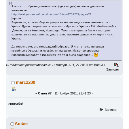
А вот этот образец очень похож (один в один) на наши уральские
амазониты.
http://fotki.yandex.ru/users/medwar1/view/470927?page=21
[/quote
Верите ли, но я вообще ни разу в жизни не видел таких амазонитов с
Урала. Думаю, вероятность, что этот образец с Урала - 1%. Улыбающийся
Думаю, он из Америки, Колорадо. Такого материала было некоторое
количество на выставке, по достаточно высоким ценам, и ни один - не с
Урала.
Да конечно же, это колорадский образец. Я что-то тоже не видел
подобных с Урала, ни живьём, ни на фото. Может во времена
интенсивных работ в Ильменах что-то и было подобное...
«
Последнее редактирование: 11 Ноября 2011, 21:28:26 от Вовик
»
Записан
marc2288
«
Ответ #7 :
11 Ноября 2011, 21:41:23 »
спасибо!
Записан
Amber