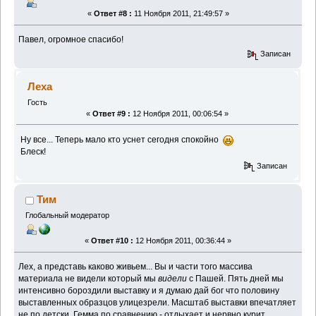
«
Ответ #8 :
11 Ноября 2011, 21:49:57 »
Павел, огромное спасибо!
Записан
Леха
Гость
«
Ответ #9 :
12 Ноября 2011, 00:06:54 »
Ну все... Теперь мало кто уснет сегодня спокойно
Блеск!
Записан
Тим
Глобальный модератор
«
Ответ #10 :
12 Ноября 2011, 00:36:44 »
Лех, а представь каково живьем... Вы и части того массива
материала не видели который мы
видели
с Пашей. Пять дней мы
интенсивно бороздили выставку и я думаю дай бог что половину
выставленных образцов улицезрели. Масштаб выставки впечатляет
не по детски. Гемма по сравнению - отдыхает и нервно курит.