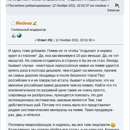
«
Последнее редактирование: 12 Ноября 2011, 02:02:37 от medwar
»
Записан
Medwar
Глобальный модератор
«
Ответ #11 :
12 Ноября 2011, 02:01:50 »
И здесь тоже добавлю. Гемма не то чтобы "отдыхает и нервно
курит в сторонке". Да, она как минимум в 10 раз меньше. Да, не тот
масштаб. Но совсем отодвигать в сторону я бы ее не стал. Иногда
бывают случаи - некоторые
нероссийские
камни на гемме удается
купить раза в полтора дешевле, чем отдают на мюнхене, причем
не самые дорогие продавцы и после бешеного торга! Про
российские я и не говорю (но кстати, бывает и обратное, что на
мюнхене российские камни дешевле чем на гемме). Найти что-то
исключительное по разумной цене также не очень просто,
сокровища не разбросаны, приходится поискать. Но для
коллекционера систематика, каковым является Тим, там
действительно рай. Потому что очень мало кто представляет
редкие систематические минералы на гемме. Таких продавцов -
раз, два, и обчелся.
Половину макрообразцов, я надеюсь, мы все таки лицезрели
Естественно, мы успели обойти все столы, и не один раз. Конечно,