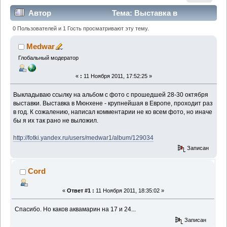
Автор
Тема: Выставка в
Мюнхене, 2011. Фото. (Прочитано 13510 раз)
0 Пользователей и 1 Гость просматривают эту тему.
Medwar
Глобальный модератор
«
:
11 Ноября 2011, 17:52:25 »
Выкладываю ссылку на альбом с фото с прошедшей 28-30 октября
выставки. Выставка в Мюнхене - крупнейшая в Европе, проходит раз
в год. К сожалению, написал комментарии не ко всем фото, но иначе
бы я их так рано не выложил.
http://fotki.yandex.ru/users/medwar1/album/129034
Записан
Cord
«
Ответ #1 :
11 Ноября 2011, 18:35:02 »
Спасибо. Но каков аквамарин на 17 и 24...
Записан