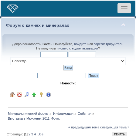
Toggle
navigat
Форум о камнях и минералах
Добро пожаловать,
Гость
. Пожалуйста,
войдите
или
зарегистрируйтесь
.
Не получили
письмо с кодом активации
?
Новости:
Минералогический форум
»
Информация
»
События
»
Выставка в Мюнхене, 2011. Фото.
« предыдущая тема
следующая тема »
Страницы: [
1
]
2
3
4
Все
ПЕЧАТЬ