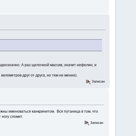
 однозначно. А раз щелочной массив, значит нефелин, и
 километров друг от друга, но тем не менее).
Записан
лжны именоваться канкринитом. Вся путаница в том, что
 ногу сломит.
Записан