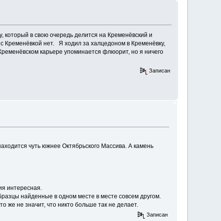
, который в свою очередь делится на Кременёвский и
с Кременёвкой нет. Я ходил за халцедоном в Кременёвку,
 Кременёвском карьере упоминается флюорит, но я ничего
Записан
 находится чуть южнее Октябрьского Массива. А камень
гия интересная.
образцы найденные в одном месте в месте совсем другом.
то же не значит, что никто больше так не делает.
Записан