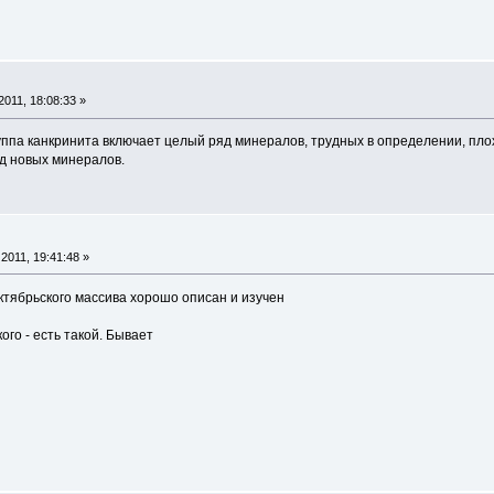
011, 18:08:33 »
уппа канкринита включает целый ряд минералов, трудных в определении, пло
д новых минералов.
2011, 19:41:48 »
Октябрьского массива хорошо описан и изучен
го - есть такой. Бывает