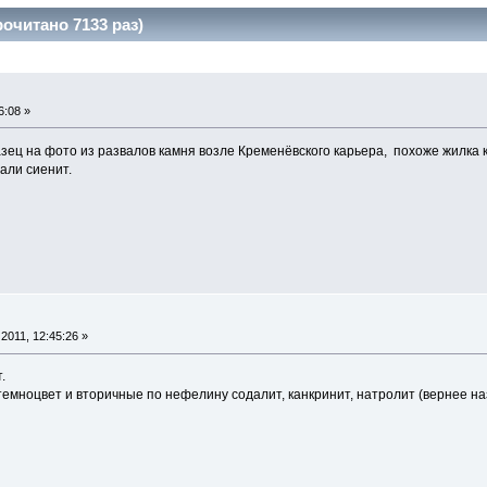
очитано 7133 раз)
6:08 »
зец на фото из развалов камня возле Кременёвского карьера, похоже жилка 
, раньше там добывали 
2011, 12:45:26 »
.
 темноцвет и вторичные по нефелину содалит, канкринит, натролит (вернее н