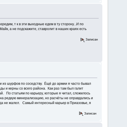
редим, т к в эти выходные едем в ту сторону...И по
Майк, а не подскажите, ставролит в наших краях есть
Записан
 и из шурфов по соседству. Ёщё до армии я часто бывал
ы и керны со всего района. Как раз там был галит
й. По статьям по карьеру, которые я читал, сложилось
 на редкую минерализацию, но расчёты не оправдались и
огда не жалел. Самый интересный карьер в Приазовье, я
Записан