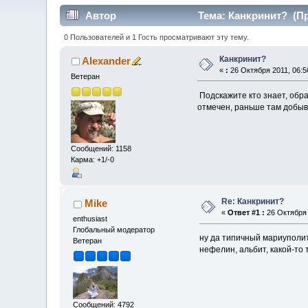
Автор
Тема: Канкринит? (Пр
0 Пользователей и 1 Гость просматривают эту тему.
Канкринит?
Alexander
«
:
26 Октября 2011, 06:5
Ветеран
Подскажите кто знает, обра
отмечен
Сообщений: 1158
Карма: +1/-0
Re: Канкринит?
Mike
«
Ответ #1 :
26 Октября 
enthusiast
Глобальный модератор
ну да типичный мариуполит
Ветеран
нефелин, альбит, какой-то
Сообщений: 4792