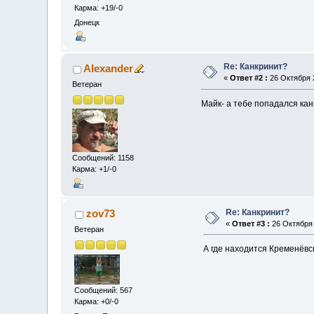
Карма: +19/-0
Донецк
Re: Канкринит?
Alexander
«
Ответ #2 :
26 Октября 2
Ветеран
Майк- а тебе попадался кан
Сообщений: 1158
Карма: +1/-0
Re: Канкринит?
zov73
«
Ответ #3 :
26 Октября 
Ветеран
А где находится Кременёвс
Сообщений: 567
Карма: +0/-0