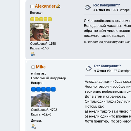
Re: Канкринит?
Alexander
«
Ответ #8 :
26 Октября 2
Ветеран
С Кременёвским карьером т
Володарский массивы. Ныне
обратно шёл мимо отвалов к
похожего там не находил.
«
Последнее редактирование: 2
Сообщений: 1158
Карма: +1/-0
Re: Канкринит?
Mike
«
Ответ #9 :
27 Октября 
enthusiast
Глобальный модератор
Александр, как-нибудь съезд
Ветеран
Честно говоря я вообще нич
твой явно нефелиновый си
Вот в этом и странность.
Он там один такой был или
Потому как:
Сообщений: 4792
а) ежели такого там много,
Карма: +19/-0
б) ежели один - то вполне
Донецк
Хотя понятно, что это кого