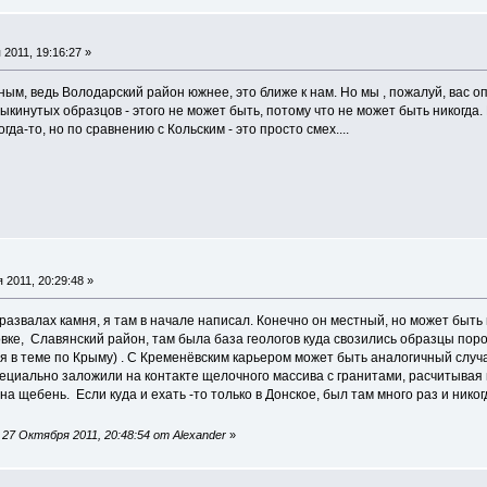
2011, 19:16:27 »
ым, ведь Володарский район южнее, это ближе к нам. Но мы , пожалуй, вас опе
ыкинутых образцов - этого не может быть, потому что не может быть никогда. 
а-то, но по сравнению с Кольским - это просто смех....
 2011, 20:29:48 »
развалах камня, я там в начале написал. Конечно он местный, но может быть
вке, Славянский район, там была база геологов куда свозились образцы пород
ся в теме по Крыму) . С Кременёвским карьером может быть аналогичный случа
пециально заложили на контакте щелочного массива с гранитами, расчитывая
на щебень. Если куда и ехать -то только в Донское, был там много раз и ник
27 Октября 2011, 20:48:54 от Alexander
»