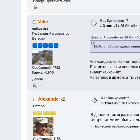
Венера Пустомельская
Re: Канкринит?
Mike
«
Ответ #4 :
26 Октября 2
enthusiast
Глобальный модератор
Цитата: Alexander от 26 Октябр
Ветеран
Майк- а тебе попадался канкр
Александер, канкринит попа
Я тоже не совсем понимаю г
Сообщений: 4792
значит канкринит.
Карма: +19/-0
Но вопрос в другом, а ты ув
Донецк
Re: Канкринит?
Alexander
«
Ответ #5 :
26 Октября 
Ветеран
В Донском такой расцветки
канкринит может быть самы
«
Последнее редактирование: 
Сообщений: 1158