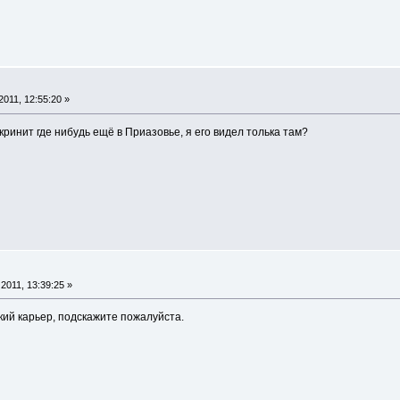
011, 12:55:20 »
кринит где нибудь ещё в Приазовье, я его видел толька там?
2011, 13:39:25 »
кий карьер, подскажите пожалуйста.