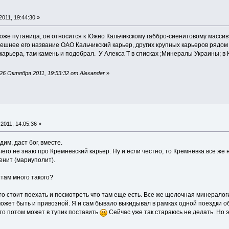
011, 19:44:30 »
оже путаница, он относится к Южно Кальчикскому габбро-сиенитовому массиву
шнее его название ОАО Кальчикский карьер, других крупных карьеров рядом 
арьера, там камень и подобрал. У Алекса Т в списках ;Минералы Украины; в
6 Октября 2011, 19:53:32 от Alexander
»
2011, 14:05:36 »
им, даст бог, вместе.
его не знаю про Кремневский карьер. Ну и если честно, то Кремневка все же
енит (мариуполит).
 там много такого?
 то стоит поехать и посмотреть что там еще есть. Все же щелочная минерало
 может быть и привозной. Я и сам бывало выкидывал в рамках одной поездки 
-то потом может в тупик поставить
Сейчас уже так стараюсь не делать. Но э