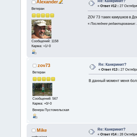
Re: Канкринит?
Alexander
«
Ответ #12 :
27 Октября 
Ветеран
ZOV 73 таких камушков в До
«
Последнее редактирование: 2
Сообщений: 1158
Карма: +1/-0
Re: Канкринит?
zov73
«
Ответ #13 :
27 Октября
Ветеран
В данный момент меня больш
Сообщений: 567
Карма: +0/-0
Венера Пустомельская
Re: Канкринит?
Mike
«
Ответ #14 :
28 Октября 
enthusiast