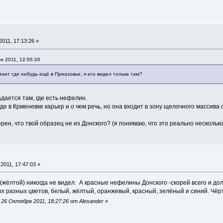
011, 17:13:26 »
я 2011, 12:55:20
инит где нибудь ещё в Приазовье, я его видел толька там?
дается там, где есть нефелин.
де в Крменевке карьер и о чем речь, но она входит в зону щелочного массива
ерен, что твой образец не из Донского? (я понимаю, что это реально несколько
2011, 17:47:03 »
 (жёлтой) никогда не видел. А красные нефелины Донского -скорей всего и до
х разных цветов, белый, жёлтый, оранжевый, красный, зелёный и синий. Чёрт
26 Октября 2011, 18:27:26 от Alexander
»