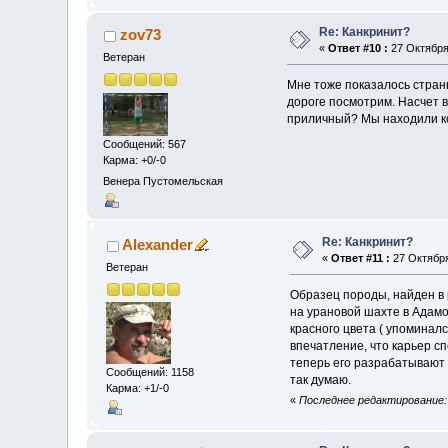
Re: Канкринит?
zov73
«
Ответ #10 :
27 Октября 
Ветеран
Мне тоже показалось странн
дороге посмотрим. Насчет в
приличный? Мы находили когд
Сообщений: 567
Карма: +0/-0
Венера Пустомельская
Re: Канкринит?
Alexander
«
Ответ #11 :
27 Октября
Ветеран
Образец породы, найден в 
на урановой шахте в Адамо
красного цвета ( упоминал
впечатление, что карьер с
теперь его разрабатывают 
Сообщений: 1158
так думаю.
Карма: +1/-0
«
Последнее редактирование: 