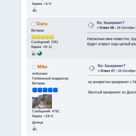
Карма: +1/-0
Re: Канкринит?
Guru
«
Ответ #6 :
26 Октября 2
Ветеран
Насколько мне известно, гр
Сообщений: 2361
будет открыт еще целый ря
Карма: +5/-11
Re: Канкринит?
Mike
«
Ответ #7 :
26 Октября 
enthusiast
Глобальный модератор
ну конкретно канкринит с 
Ветеран
Желтый канкринит из Донско
Сообщений: 4792
Карма: +19/-0
Донецк