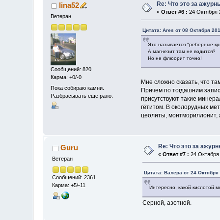
Re: Что это за ажурн
lina52
«
Ответ #6 :
24 Октября 2
Ветеран
Цитата: Ares от 08 Октября 201
Это называется "реберные кри
А магнезит там не водится?
Но не флюорит точно!
Сообщений: 820
Карма: +0/-0
Мне сложно сказать, что та
Пока собираю камни.
Причем по тогдашним запис
Разбрасывать еще рано.
присутствуют такие минера
гётитом. В околорудных мет
цеолиты, монтмориллонит, 
Re: Что это за ажур
Guru
«
Ответ #7 :
24 Октября 
Ветеран
Цитата: Валера от 24 Октября 
Сообщений: 2361
Карма: +5/-11
Интересно, какой кислотой 
Серной, азотной.