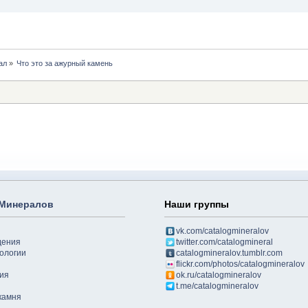
ал
»
Что это за ажурный камень
 Минералов
Наши группы
vk.com/catalogmineralov
дения
twitter.com/catalogmineral
ологии
catalogmineralov.tumblr.com
flickr.com/photos/catalogmineralov
ия
ok.ru/catalogmineralov
t.me/catalogmineralov
камня