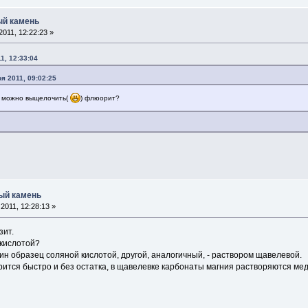
ый камень
011, 12:22:23 »
1, 12:33:04
я 2011, 09:02:25
й можно выщелочить(
) флюорит?
ный камень
2011, 12:28:13 »
зит.
 кислотой?
н образец соляной кислотой, другой, аналогичный, - раствором щавелевой.
рится быстро и без остатка, в щавелевке карбонаты магния растворяются ме