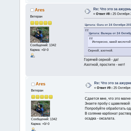
Re: Что это за ажурн
Ares
«
Ответ #8 :
25 Октября 2
Ветеран
Цитата: Guru от 24 Октября 201
Цитата: Валера от 24 Октябр
Интересно, какой кислото
Сообщений: 1342
Карма: +0/-0
Серной, азотной.
Горячей серной - да!
Азотной, простите - нет!
Re: Что это за ажур
Ares
«
Ответ #9 :
25 Октября 
Ветеран
Сдается мне, что это магне
Знаете пробу с щавелевой
Попробуйте обработать оди
В солянке карбонат раство
осадка - оксалата.
Сообщений: 1342
Карма: +0/-0