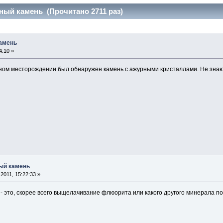
рный камень (Прочитано 2711 раз)
камень
4:10 »
ом месторождении был обнаружен камень с ажурными кристаллами. Не знаю,
ный камень
2011, 15:22:33 »
 - это, скорее всего выщелачивание флюорита или какого другого минерала по