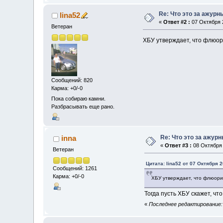
Re: Что это за ажурн
lina52
«
Ответ #2 :
07 Октября 2
Ветеран
ХБУ утверждает, что флюор
Сообщений: 820
Карма: +0/-0
Пока собираю камни.
Разбрасывать еще рано.
Re: Что это за ажур
inna
«
Ответ #3 :
08 Октября 
Ветеран
Цитата: lina52 от 07 Октября 2
Сообщений: 1261
Карма: +0/-0
ХБУ утверждает, что флюори
Тогда пусть ХБУ скажет, чт
«
Последнее редактирование: 