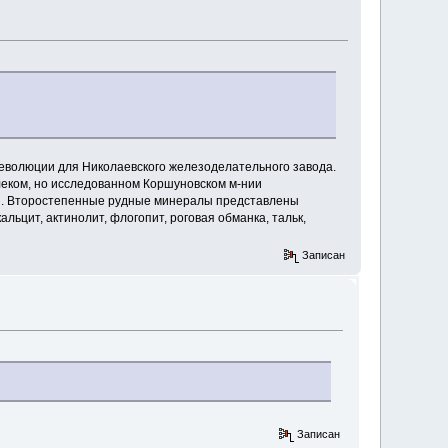
 революции для Николаевского железоделательного завода.
алеком, но исследованном Коршуновском м-нии
ия. Второстепенные рудные минералы представлены
альцит, актинолит, флогопит, роговая обманка, тальк,
Записан
Записан