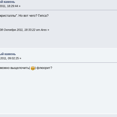
ый камень
011, 18:29:44 »
ристаллы". Но вот чего? Гипса?
8 Октября 2011, 18:33:22 от Ares
»
ный камень
2011, 09:02:25 »
й можно выщелочить(
) флюорит?