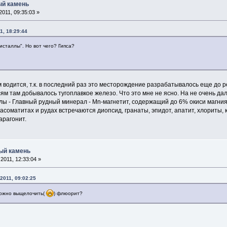
ый камень
011, 09:35:03 »
1, 18:29:44
сталлы". Но вот чего? Гипса?
м водится, т.к. в последний раз это месторождение разрабатывалось еще до
ям там добывалось тугоплавкое железо. Что это мне не ясно. На не очень д
лы - Главный рудный минерал - Mn-магнетит, содержащий до 6% окиси магн
асоматитах и рудах встречаются диопсид, гранаты, эпидот, апатит, хлориты, к
арагонит.
ный камень
2011, 12:33:04 »
2011, 09:02:25
можно выщелочить(
) флюорит?