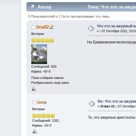
Автор
Тема: Что это за ажу
0 Пользователей и 1 Гость просматривают эту тему.
Что это за ажурный 
lina52
«
:
07 Октября 2011, 15:0
Ветеран
На Ермаковском железорудн
Сообщений: 820
Карма: +0/-0
Пока собираю камни.
Разбрасывать еще рано.
Re: Что это за ажур
inna
«
Ответ #1 :
07 Октября 
Ветеран
То, что ажурные кристаллы
Сообщений: 1261
Карма: +0/-0