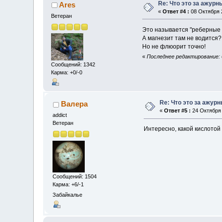
Re: Что это за ажурн
Ares
«
Ответ #4 :
08 Октября 2
Ветеран
Это называется "реберные к
А магнезит там не водится?
Но не флюорит точно!
«
Последнее редактирование: 0
Сообщений: 1342
Карма: +0/-0
Re: Что это за ажур
Валера
«
Ответ #5 :
24 Октября 
addict
Ветеран
Интересно, какой кислото
Сообщений: 1504
Карма: +6/-1
Забайкалье