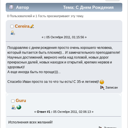
Автор
Тема: С Днем Рождения
iaia =)! (Прочитано 3562 раз)
0 Пользователей и 1 Гость просматривают эту тему.
Cereira
«
:
05 Октября 2011, 01:15:56 »
Поздравляю с днем рождения просто очень хорошего человека,
который пытается быть плохим))... И замечательного преподавтеля!
Научных достижений, мирного неба над головой, новых дорог
прекрасных далей, новых находок и открытий, крепких нервов и
здоровья)!
А еще иногда быть по проще)))...
Спасибо Иван просто за то что ты есть! С 35-и летием)!
Записан
Guru
«
Ответ #1 :
05 Октября 2011, 02:06:13 »
Исполнения всех желаний!