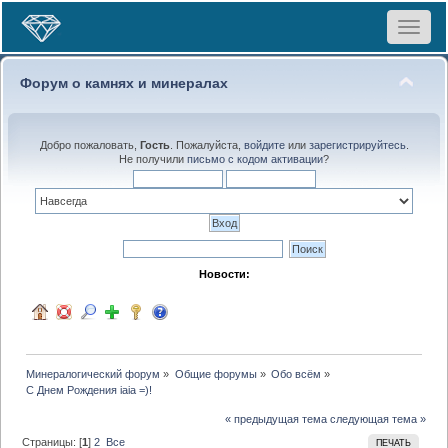
Toggle
navigat
Форум о камнях и минералах
Добро пожаловать,
Гость
. Пожалуйста,
войдите
или
зарегистрируйтесь
.
Не получили
письмо с кодом активации
?
Новости:
Минералогический форум
»
Общие форумы
»
Обо всём
»
С Днем Рождения iaia =)!
« предыдущая тема
следующая тема »
Страницы: [
1
]
2
Все
ПЕЧАТЬ