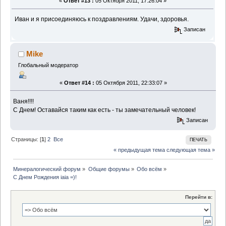
«
Ответ #13 :
05 Октября 2011, 17:26:04 »
Иван и я присоединяюсь к поздравлениям. Удачи, здоровья.
Записан
Mike
Глобальный модератор
«
Ответ #14 :
05 Октября 2011, 22:33:07 »
Ваня!!!!
С Днем! Оставайся таким как есть - ты замечательный человек!
Записан
Страницы: [
1
]
2
Все
ПЕЧАТЬ
« предыдущая тема
следующая тема »
Минералогический форум
»
Общие форумы
»
Обо всём
»
С Днем Рождения iaia =)!
Перейти в: