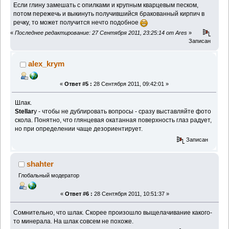
Если глину замешать с опилками и крупным кварцевым песком,
потом пережечь и выкинуть получившийся бракованный кирпич в
речку, то может получится нечто подобное
«
Последнее редактирование: 27 Сентября 2011, 23:25:14 от Ares
»
Записан
alex_krym
«
Ответ #5 :
28 Сентября 2011, 09:42:01 »
Шлак.
Stellar
у - чтобы не дублировать вопросы - сразу выставляйте фото
скола. Понятно, что глянцевая окатанная поверхность глаз радует,
но при определении чаще дезориентирует.
Записан
shahter
Глобальный модератор
«
Ответ #6 :
28 Сентября 2011, 10:51:37 »
Сомнительно, что шлак. Скорее произошло выщелачивание какого-
то минерала. На шлак совсем не похоже.