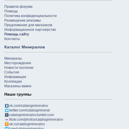
Правила форума
Помощь
Политика конфиденциальности
Размещение рекламы
Предложение для магазинов
Информационное партнёрство
Помощь сайту
Контакты
Каталог Минералов
Минералы
Месторождения
Новости геологии
События
Информация
Коллекции
Магазины камня
Наши группы
vk.com/catalogmineralov
twitter.com/catalogmineral
catalogmineralov.tumblr.com
flickr.com/photos/catalogmineralov
ok.ru/catalogmineralov
t.me/catalogmineralov