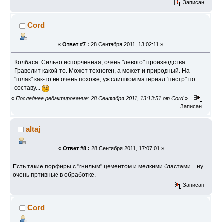
Записан
Cord
«
Ответ #7 :
28 Сентября 2011, 13:02:11 »
Колбаса. Сильно испорченная, очень "левого" производства...
Гравелит какой-то. Может техноген, а может и природный. На
"шлак" как-то не очень похоже, уж слишком материал "пёстр" по
составу...
«
Последнее редактирование: 28 Сентября 2011, 13:13:51 от Cord
»
Записан
altaj
«
Ответ #8 :
28 Сентября 2011, 17:07:01 »
Есть такие порфиры с "гнилым" цементом и мелкими бластами....ну
очень пртивные в обработке.
Записан
Cord