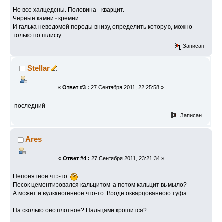
Не все халцедоны. Половина - кварцит.
Черные камни - кремни.
И галька неведомой породы внизу, определить которую, можно
только по шлифу.
Записан
Stellar
«
Ответ #3 :
27 Сентября 2011, 22:25:58 »
последний
Записан
Ares
«
Ответ #4 :
27 Сентября 2011, 23:21:34 »
Непонятное что-то.
Песок цементировался кальцитом, а потом кальцит вымыло?
А может и вулканогенное что-то. Вроде окварцованного туфа.
На сколько оно плотное? Пальцами крошится?