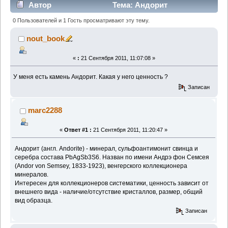
Автор
Тема: Андорит
(Прочитано 2721 раз)
0 Пользователей и 1 Гость просматривают эту тему.
nout_book
«
:
21 Сентября 2011, 11:07:08 »
У меня есть камень Андорит. Какая у него ценность ?
Записан
marc2288
«
Ответ #1 :
21 Сентября 2011, 11:20:47 »
Андорит (англ. Andorite) - минерал, сульфоантимонит свинца и
серебра состава PbAgSb3S6. Назван по имени Андрэ фон Семсея
(Andor von Semsey, 1833-1923), венгерского коллекционера
минералов.
Интересен для коллекционеров систематики, ценность зависит от
внешнего вида - наличие/отсутствие кристаллов, размер, общий
вид образца.
Записан