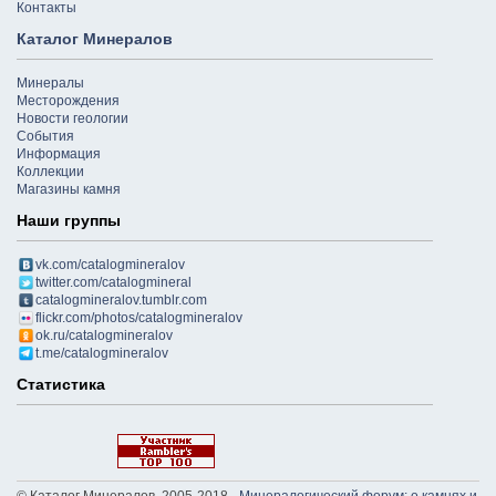
Контакты
Каталог Минералов
Минералы
Месторождения
Новости геологии
События
Информация
Коллекции
Магазины камня
Наши группы
vk.com/catalogmineralov
twitter.com/catalogmineral
catalogmineralov.tumblr.com
flickr.com/photos/catalogmineralov
ok.ru/catalogmineralov
t.me/catalogmineralov
Статистика