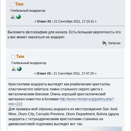
Тим
Глобальный модератор
«
Ответ #2 :
21 Сентября 2011, 17:10:11 »
Выложите фотографию для начала. Есть большая вероятность что
у вас может оказаться не андорит.
Записан
Тим
Глобальный модератор
«
Ответ #3 :
21 Сентября 2011, 17:47:25 »
Кристаллики андорита выглядят как ромбические кристаллы
пластинчатого габитуса темно-стального серого цвета с
металлическим блеском. Очень хороший кристаллический
материал известен в Боливии
http://www.mindat.org/gallery.php?
min=222
Для примера мой образец андорита из месторождения San José
Mine, Oruro City, Cercado Province, Oruro Department, Bolivia (друза
андорита с тетраэдрическими кристаллами станнина на
джемсонитовой подложке) выглядит вот так.