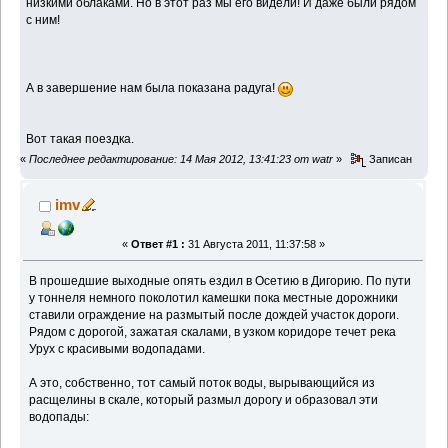
низкими облаками. Но в этот раз мы его видели! И даже были рядом
с ним!
А в завершение нам была показана радуга!
Вот такая поездка.
«
Последнее редактирование: 14 Мая 2012, 13:41:23 от watr
»
Записан
imv
«
Ответ #1 :
31 Августа 2011, 11:37:58 »
В прошедшие выходные опять ездил в Осетию в Дигорию. По пути
у тоннеля немного поколотил камешки пока местные дорожники
ставили ограждение на размытый после дождей участок дороги.
Рядом с дорогой, зажатая скалами, в узком коридоре течет река
Урух с красивыми водопадами.
А это, собственно, тот самый поток воды, вырывающийся из
расщелины в скале, который размыл дорогу и образовал эти
водопады: