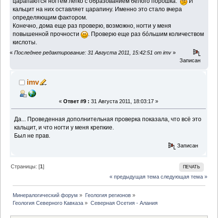
царапаются ногтем легко с образованием белого порошка.
И
кальцит на них оставляет царапину. Именно это стало вчера
определяющим фактором.
Конечно, дома еще раз проверю, возможно, ногти у меня
повышенной прочности
. Проверю еще раз бóльшим количеством
кислоты.
«
Последнее редактирование: 31 Августа 2011, 15:42:51 от imv
»
Записан
imv
«
Ответ #9 :
31 Августа 2011, 18:03:17 »
Да... Проведенная дополнительная проверка показала, что всё это
кальцит, и что ногти у меня крепкие.
Был не прав.
Записан
Страницы: [
1
]
ПЕЧАТЬ
« предыдущая тема
следующая тема »
Минералогический форум
»
Геология регионов
»
Геология Северного Кавказа
»
Северная Осетия - Алания