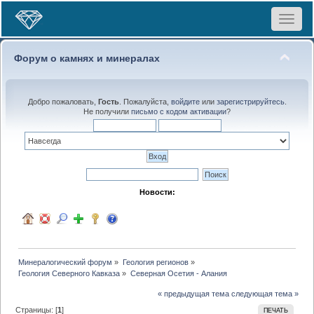
Toggle
navigat
Форум о камнях и минералах
Добро пожаловать,
Гость
. Пожалуйста,
войдите
или
зарегистрируйтесь
.
Не получили
письмо с кодом активации
?
Новости:
Минералогический форум
»
Геология регионов
»
Геология Северного Кавказа
»
Северная Осетия - Алания
« предыдущая тема
следующая тема »
Страницы: [
1
]
ПЕЧАТЬ