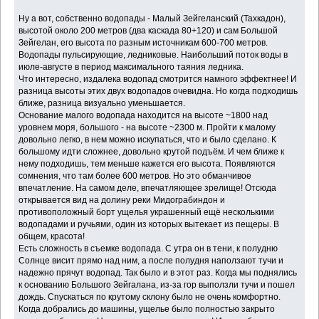
Ну а вот, собственно водопады - Малый Зейгеланский (Тахкадон),
высотой около 200 метров (два каскада 80+120) и сам Большой
Зейгелан, его высота по разным источникам 600-700 метров.
Водопады пульсирующие, ледниковые. Наибольший поток воды в
июле-августе в период максимального таяния ледника.
Что интересно, издалека водопад смотрится намного эффектнее! И
разница высоты этих двух водопадов очевидна. Но когда подходишь
ближе, разница визуально уменьшается.
Основание малого водопада находится на высоте ~1800 над
уровнем моря, большого - на высоте ~2300 м. Пройти к малому
довольно легко, в нем можно искупаться, что и было сделано. К
большому идти сложнее, довольно крутой подъём. И чем ближе к
нему подходишь, тем меньше кажется его высота. Появляются
сомнения, что там более 600 метров. Но это обманчивое
впечатление. На самом деле, впечатляющее зрелище! Отсюда
открывается вид на долину реки Мидограбиндон и
противоположный борт ущелья украшенный ещё несколькими
водопадами и ручьями, один из которых вытекает из пещеры. В
общем, красота!
Есть сложность в съемке водопада. С утра он в тени, к полудню
Солнце висит прямо над ним, а после полудня наползают тучи и
надежно прячут водопад. Так было и в этот раз. Когда мы поднялись
к основанию Большого Зейгалана, из-за гор выползли тучи и пошел
дождь. Спускаться по крутому склону было не очень комфортно.
Когда добрались до машины, ущелье было полностью закрыто