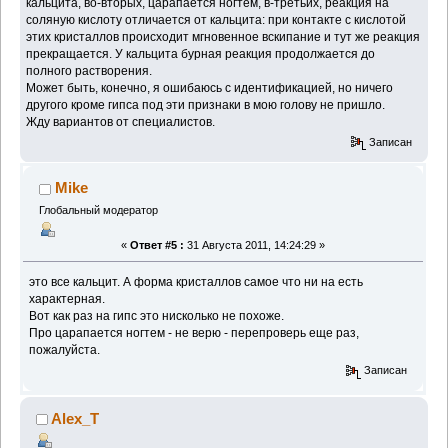
кальцита, во-вторых, царапается ногтем, в-третьих, реакция на
соляную кислоту отличается от кальцита: при контакте с кислотой
этих кристаллов происходит мгновенное вскипание и тут же реакция
прекращается. У кальцита бурная реакция продолжается до
полного растворения.
Может быть, конечно, я ошибаюсь с идентификацией, но ничего
другого кроме гипса под эти признаки в мою голову не пришло.
Жду вариантов от специалистов.
Записан
Mike
Глобальный модератор
«
Ответ #5 :
31 Августа 2011, 14:24:29 »
это все кальцит. А форма кристаллов самое что ни на есть
характерная.
Вот как раз на гипс это нисколько не похоже.
Про царапается ногтем - не верю - перепроверь еще раз,
пожалуйста.
Записан
Alex_T