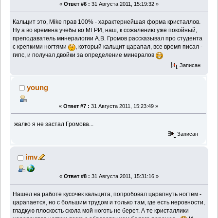
«
Ответ #6 :
31 Августа 2011, 15:19:32 »
Кальцит это, Mike прав 100% - характернейшая форма кристаллов.
Ну а во времена учебы во МГРИ, наш, к сожалению уже покойный,
преподаватель минералогии А.В. Громов рассказывал про студента
с крепкими ногтями
, который кальцит царапал, все время писал -
гипс, и получал двойки за определение минералов
Записан
young
«
Ответ #7 :
31 Августа 2011, 15:23:49 »
жалко я не застал Громова...
Записан
imv
«
Ответ #8 :
31 Августа 2011, 15:31:16 »
Нашел на работе кусочек кальцита, попробовал царапнуть ногтем -
царапается, но с большим трудом и только там, где есть неровности,
гладкую плоскость скола мой ноготь не берет. А те кристаллики