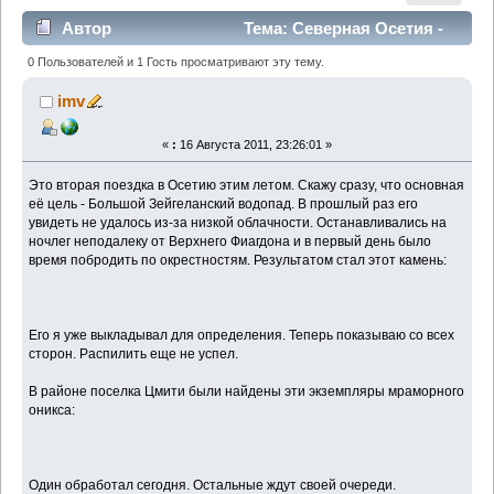
Автор
Тема: Северная Осетия -
Алания (Прочитано 7063 раз)
0 Пользователей и 1 Гость просматривают эту тему.
imv
«
:
16 Августа 2011, 23:26:01 »
Это вторая поездка в Осетию этим летом. Скажу сразу, что основная
её цель - Большой Зейгеланский водопад. В прошлый раз его
увидеть не удалось из-за низкой облачности. Останавливались на
ночлег неподалеку от Верхнего Фиагдона и в первый день было
время побродить по окрестностям. Результатом стал этот камень:
Его я уже выкладывал для определения. Теперь показываю со всех
сторон. Распилить еще не успел.
В районе поселка Цмити были найдены эти экземпляры мраморного
оникса:
Один обработал сегодня. Остальные ждут своей очереди.