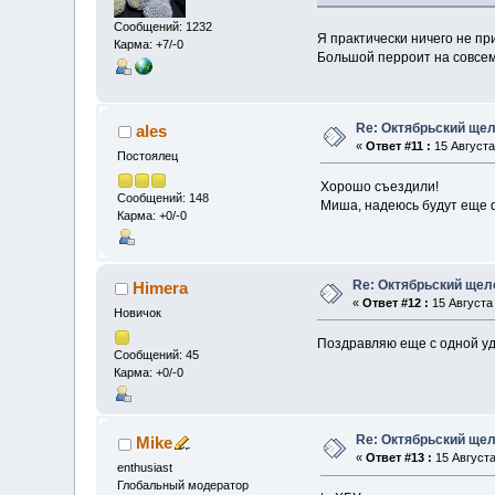
Сообщений: 1232
Я практически ничего не при
Карма: +7/-0
Большой перроит на совсем 
Re: Октябрьский щел
ales
«
Ответ #11 :
15 Августа 
Постоялец
Хорошо съездили!
Сообщений: 148
Миша, надеюсь будут еще
Карма: +0/-0
Re: Октябрьский щел
Himera
«
Ответ #12 :
15 Августа 
Новичок
Поздравляю еще с одной уда
Сообщений: 45
Карма: +0/-0
Re: Октябрьский щел
Mike
«
Ответ #13 :
15 Августа
enthusiast
Глобальный модератор