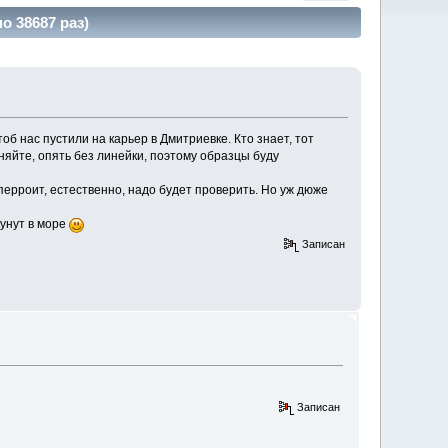
 38687 раз)
тоб нас пустили на карьер в Дмитриевке. Кто знает, тот
ыняйте, опять без линейки, поэтому образцы буду
ерроит, естественно, надо будет проверить. Но уж дюже
кунут в море
Записан
Записан