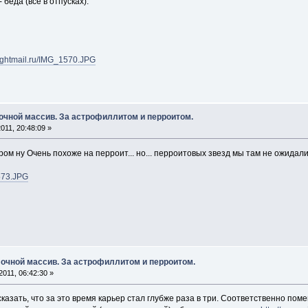
 беда (все в отпусках).
.nightmail.ru/IMG_1570.JPG
очной массив. За астрофиллитом и перроитом.
011, 20:48:09 »
ом ну Очень похоже на перроит... но... перроитовых звезд мы там не ожидали.
1573.JPG
очной массив. За астрофиллитом и перроитом.
011, 06:42:30 »
сказать, что за это время карьер стал глубже раза в три. Соответственно по