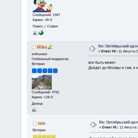
Сообщений: 1587
Карма: +8/-0
Павел, г. София
Re: Октябрьский щел
Mike
«
Ответ #4 :
11 Августа 2
enthusiast
Глобальный модератор
все быть может.
Ветеран
Доедет до Москвы и там, я 
Сообщений: 4792
Карма: +19/-0
Донецк
Re: Октябрьский щел
iaia
«
Ответ #5 :
12 Августа 2
Ветеран