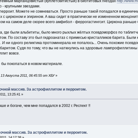
темный марганцовистый (куплетскитистый) в биотитовых гнездах
http://www.m
 - крупными звездами.
ерроит. Можете не сомневаться. Просто раньше такой попадался в единичны
 с цирконом и эгирином. А ваш сидит в практически не измененном монцонит
оном на самом деле скорее всего амфибол - феррогастингсит. Циркона раньше
ера, где были альбититы, было много рыхлых жёлтых псевдоморфоз по таблитч
м. По составу это был гидроанатаз с примесью кристалликов барита. Были 
. И ни одного реликтика протоминерала не попалось... Очень похожие псев
баритом. Судя по тому, что вы не наткнулись на здоровые лампрофиллитины э
ллит вовсе.
 бы покопаться в новом материале.
13 Августа 2011, 06:45:55 от ХБУ
»
очной массив. За астрофиллитом и перроитом.
011, 13:25:41 »
е и богаче, чем мне попадался в 2002 г. Респект !!
очной массив. За астрофиллитом и перроитом.
011, 14:17:38 »