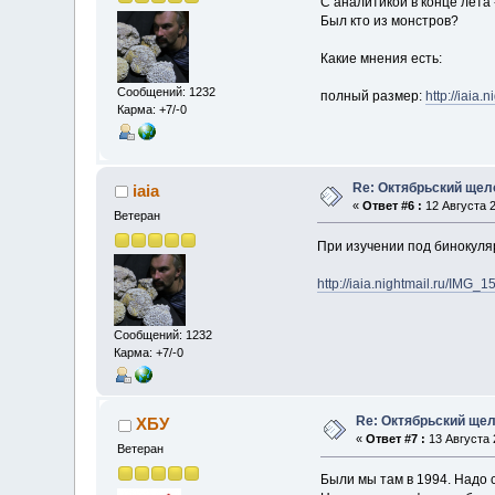
С аналитикой в конце лета -
Был кто из монстров?
Какие мнения есть:
Сообщений: 1232
полный размер:
http://iaia
Карма: +7/-0
Re: Октябрьский щел
iaia
«
Ответ #6 :
12 Августа 2
Ветеран
При изучении под бинокуляр
http://iaia.nightmail.ru/IMG_
Сообщений: 1232
Карма: +7/-0
Re: Октябрьский щел
ХБУ
«
Ответ #7 :
13 Августа 2
Ветеран
Были мы там в 1994. Надо 