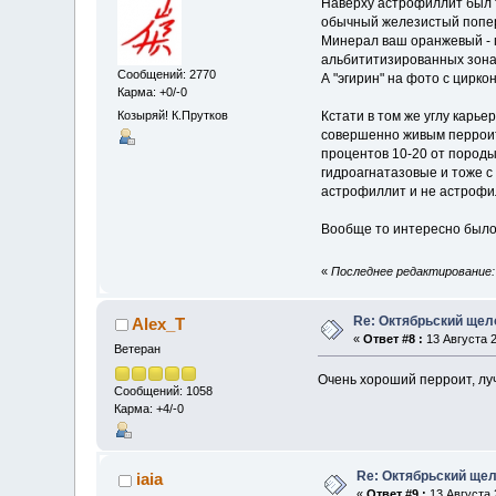
Наверху астрофиллит был 
обычный железистый попер
Минерал ваш оранжевый - п
альбититизированных зонах
Сообщений: 2770
А "эгирин" на фото с цирк
Карма: +0/-0
Козыряй! К.Прутков
Кстати в том же углу карь
совершенно живым перроито
процентов 10-20 от породы
гидроагнатазовые и тоже с 
астрофиллит и не астрофи
Вообще то интересно было
«
Последнее редактирование: 
Re: Октябрьский щел
Alex_T
«
Ответ #8 :
13 Августа 2
Ветеран
Очень хороший перроит, лучш
Сообщений: 1058
Карма: +4/-0
Re: Октябрьский щел
iaia
«
Ответ #9 :
13 Августа 2