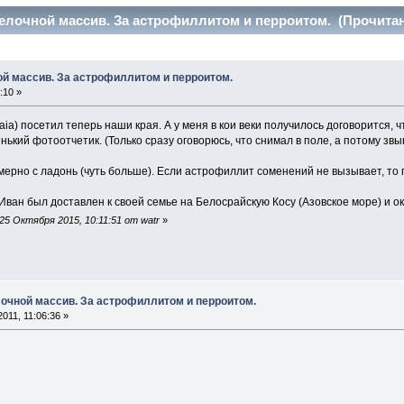
лочной массив. За астрофиллитом и перроитом. (Прочитано
й массив. За астрофиллитом и перроитом.
:10 »
ia) посетил теперь наши края. А у меня в кои веки получилось договорится, ч
енький фотоотчетик. (Только сразу оговорюсь, что снимал в поле, а потому зв
ерно с ладонь (чуть больше). Если астрофиллит соменений не вызывает, то п
ван был доставлен к своей семье на Белосрайскую Косу (Азовское море) и о
5 Октября 2015, 10:11:51 от watr
»
очной массив. За астрофиллитом и перроитом.
011, 11:06:36 »