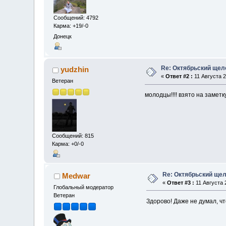
Сообщений: 4792
Карма: +19/-0
Донецк
Re: Октябрьский щел
yudzhin
«
Ответ #2 :
11 Августа 2
Ветеран
молодцы!!!! взято на заметку
Сообщений: 815
Карма: +0/-0
Re: Октябрьский щел
Medwar
«
Ответ #3 :
11 Августа 2
Глобальный модератор
Ветеран
Здорово! Даже не думал, ч