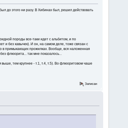
е был до этого ни разу. В Хибинах был, решил действовать
идной породы все-таки идет с альбитом, и по
т и без кавычек). И он, на самом деле, тоже связан с
но в примыкающих прожилках. Вообще, вся наложенная
ез флюорита... так мне показалось...
ше, тем крупнее - т.1, т.4, т.5). Во флюоритовом чаше
Записан