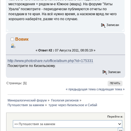
месторождения + рядом м-е Южное (кварц). На форуме "Хиты
Урала" посмотрите - периодически публикуются отчеты по
поездкам в те края. На всё нужно время, а наскоком вряд ли чего
хорошего наберёте, разве что по случаю.
Записан
Вовик
«
Ответ #2 :
07 Августа 2011, 08:05:19 »
http://www.photoshare.ru/office/album.php?id=175331
Посмотрите по Кизильскому.
Записан
Страницы: [
1
]
ПЕЧАТЬ
« предыдущая тема
следующая тема »
Минералогический форум
»
Геология регионов
»
Путешествия за камнем
»
турне через Кизильское и Сибай
Перейти в: