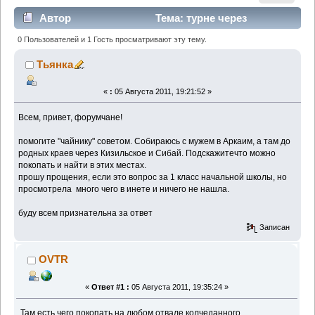
Автор
Тема: турне через
Кизильское и Сибай (Прочитано 1634 раз)
0 Пользователей и 1 Гость просматривают эту тему.
Тьянка
«
:
05 Августа 2011, 19:21:52 »
Всем, привет, форумчане!
помогите "чайнику" советом. Собираюсь с мужем в Аркаим, а там до
родных краев через Кизильское и Сибай. Подскажитечто можно
покопать и найти в этих местах.
прошу прощения, если это вопрос за 1 класс начальной школы, но
просмотрела много чего в инете и ничего не нашла.
буду всем признательна за ответ
Записан
OVTR
«
Ответ #1 :
05 Августа 2011, 19:35:24 »
Там есть чего покопать на любом отвале колчеданного