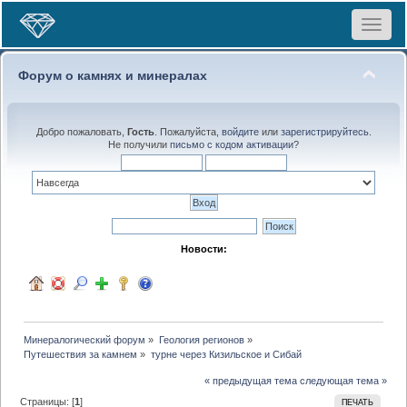
Toggle
navigat
Форум о камнях и минералах
Добро пожаловать,
Гость
. Пожалуйста,
войдите
или
зарегистрируйтесь
.
Не получили
письмо с кодом активации
?
Новости:
Минералогический форум
»
Геология регионов
»
Путешествия за камнем
»
турне через Кизильское и Сибай
« предыдущая тема
следующая тема »
Страницы: [
1
]
ПЕЧАТЬ