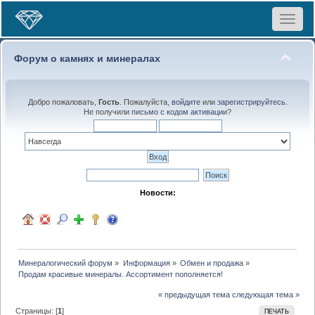
Toggle
navigat
Форум о камнях и минералах
Добро пожаловать,
Гость
. Пожалуйста,
войдите
или
зарегистрируйтесь
.
Не получили
письмо с кодом активации
?
Новости:
Минералогический форум
»
Информация
»
Обмен и продажа
»
Продам красивые минералы. Ассортимент пополняется!
« предыдущая тема
следующая тема »
Страницы: [
1
]
ПЕЧАТЬ