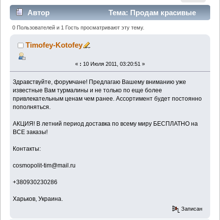
Автор
Тема: Продам красивые
минералы. Ассортимент пополняется! (Прочитано
0 Пользователей и 1 Гость просматривают эту тему.
1407 раз)
Timofey-Kotofey
«
:
10 Июля 2011, 03:20:51 »
Здравствуйте, форумчане! Предлагаю Вашему вниманию уже
известные Вам турмалины и не только по еще более
привлекательным ценам чем ранее. Ассортимент будет постоянно
пополняться.
АКЦИЯ! В летний период доставка по всему миру БЕСПЛАТНО на
ВСЕ заказы!
Контакты:
cosmopolit-tim@mail.ru
+380930230286
Харьков, Украина.
Записан