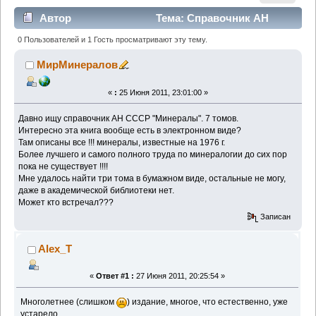
Автор
Тема: Справочник АН
СССР "Минералы". 7 томов. (Прочитано 6463 раз)
0 Пользователей и 1 Гость просматривают эту тему.
МирМинералов
«
:
25 Июня 2011, 23:01:00 »
Давно ищу справочник АН СССР "Минералы". 7 томов.
Интересно эта книга вообще есть в электронном виде?
Там описаны все !!! минералы, известные на 1976 г.
Более лучшего и самого полного труда по минералогии до сих пор
пока не существует !!!!
Мне удалось найти три тома в бумажном виде, остальные не могу,
даже в академической библиотеки нет.
Может кто встречал???
Записан
Alex_T
«
Ответ #1 :
27 Июня 2011, 20:25:54 »
Многолетнее (слишком
) издание, многое, что естественно, уже
устарело