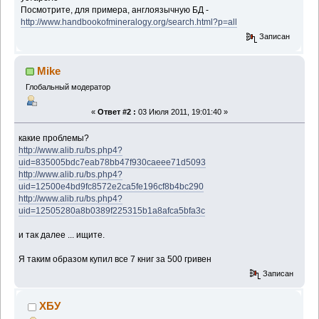
Посмотрите, для примера, англоязычную БД -
http://www.handbookofmineralogy.org/search.html?p=all
Записан
Mike
Глобальный модератор
«
Ответ #2 :
03 Июля 2011, 19:01:40 »
какие проблемы?
http://www.alib.ru/bs.php4?
uid=835005bdc7eab78bb47f930caeee71d5093
http://www.alib.ru/bs.php4?
uid=12500e4bd9fc8572e2ca5fe196cf8b4bc290
http://www.alib.ru/bs.php4?
uid=12505280a8b0389f225315b1a8afca5bfa3c
и так далее ... ищите.
Я таким образом купил все 7 книг за 500 гривен
Записан
ХБУ