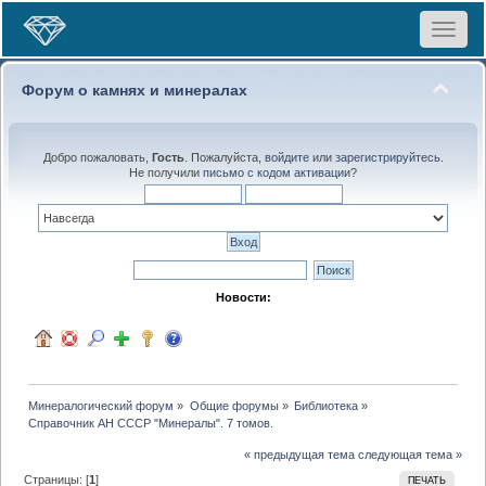
Toggle
navigat
Форум о камнях и минералах
Добро пожаловать,
Гость
. Пожалуйста,
войдите
или
зарегистрируйтесь
.
Не получили
письмо с кодом активации
?
Новости:
Минералогический форум
»
Общие форумы
»
Библиотека
»
Справочник АН СССР "Минералы". 7 томов.
« предыдущая тема
следующая тема »
Страницы: [
1
]
ПЕЧАТЬ